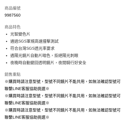
信用卡一次付款
商品編號
信用卡分期付款
9987560
3 期 0 利率 每期
NT$960
21家銀行
商品特色
合作金庫商業銀行
第一商業銀行
超商取貨付款
光智變色片
華南商業銀行
彰化商業銀行
通過SGS軍規高速撞擊測試
LINE Pay
上海商業儲蓄銀行
台北富邦商業銀行
國泰世華商業銀行
兆豐國際商業銀行
符合台灣SGS透光率要求
Apple Pay
臺灣中小企業銀行
台中商業銀行
遇陽光鏡片自動片暗色，拒絕陽光刺眼
匯豐（台灣）商業銀行
華泰商業銀行
夜晚時自動變回透明鏡片，夜間騎行好安全
街口支付
聯邦商業銀行
遠東國際商業銀行
元大商業銀行
永豐商業銀行
悠遊付
銷售重點
玉山商業銀行
星展（台灣）商業銀行
※購買時請注意型號，型號不同鏡片不能共用，如無法確認型號可
台新國際商業銀行
中國信託商業銀行
Google Pay
聯繫LINE客服協助挑選※
台灣樂天信用卡公司
全盈+PAY
※購買時請注意型號，型號不同鏡片不能共用，如無法確認型號可
聯繫LINE客服協助挑選※
大哥付你分期
※購買時請注意型號，型號不同鏡片不能共用，如無法確認型號可
相關說明
聯繫LINE客服協助挑選※
【大哥付你分期使用說明】
AFTEE先享後付
1.本服務由台灣大哥大提供，台灣大哥大用戶可立即使用無須另外申請。