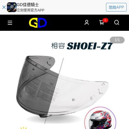
GD佳德騎士
開啟APP
立刻使用官方APP
0
1
/
1