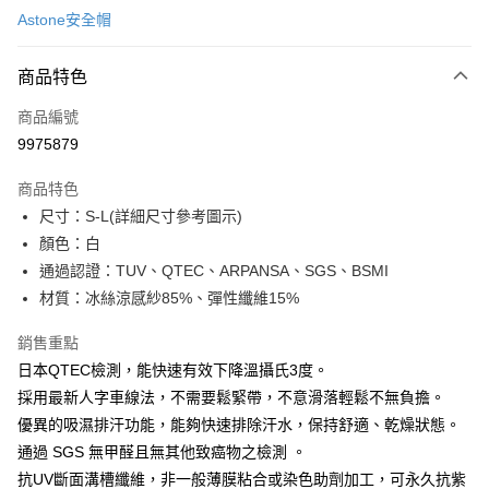
Astone安全帽
信用卡分期付款
3 期 0 利率 每期
NT$183
21家銀行
商品特色
合作金庫商業銀行
第一商業銀行
超商取貨付款
商品編號
華南商業銀行
彰化商業銀行
9975879
LINE Pay
上海商業儲蓄銀行
台北富邦商業銀行
國泰世華商業銀行
兆豐國際商業銀行
商品特色
Apple Pay
臺灣中小企業銀行
台中商業銀行
尺寸：S-L(詳細尺寸參考圖示)
匯豐（台灣）商業銀行
華泰商業銀行
街口支付
顏色：白
聯邦商業銀行
遠東國際商業銀行
元大商業銀行
永豐商業銀行
通過認證：TUV、QTEC、ARPANSA、SGS、BSMI
悠遊付
玉山商業銀行
星展（台灣）商業銀行
材質：冰絲涼感紗85%、彈性纖維15%
台新國際商業銀行
中國信託商業銀行
Google Pay
台灣樂天信用卡公司
銷售重點
全盈+PAY
日本QTEC檢測，能快速有效下降溫攝氏3度。
大哥付你分期
採用最新人字車線法，不需要鬆緊帶，不意滑落輕鬆不無負擔。
相關說明
優異的吸濕排汗功能，能夠快速排除汗水，保持舒適、乾燥狀態。
【大哥付你分期使用說明】
通過 SGS 無甲醛且無其他致癌物之檢測 。
AFTEE先享後付
1.本服務由台灣大哥大提供，台灣大哥大用戶可立即使用無須另外申請。
抗UV斷面溝槽纖維，非一般薄膜粘合或染色助劑加工，可永久抗紫
2.付款方式選擇「大哥付你分期」，訂單成立後會自動跳轉到大哥付的交易