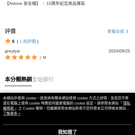
【Astone 安全帽】
15周年紀念商品專區
評價
查看全部
5
(
1
則評價
)
greytyai
2024/09/25
|
M
本分類熱銷
全站排行
本網站中使用 cookie，欲查詢有關本網站使用 cookie 方式之詳情，及若您不希
熱門標籤
望在電腦上使用 cookie 時應如何變更電腦的 cookie 設定，請參閱本網站「
隱私
權條款
」之 Cookie 聲明。您繼續使用本網站即表示您同意本公司得按本網站使
用條款之 Cookie 聲明使用 cookie。
了解更多 >
我知道了