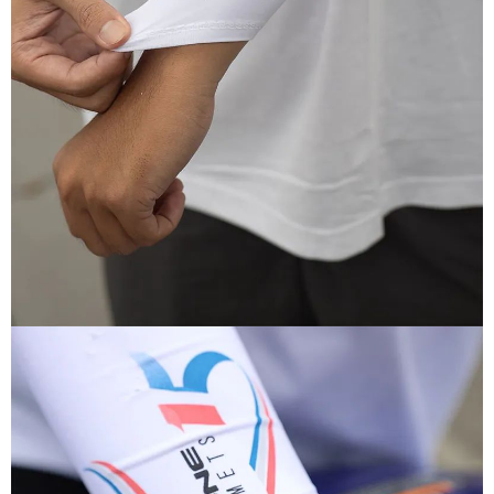
２．關於個人資料處理事宜，請瀏覽以下網址：
https://aftee.tw/terms/#terms3
３．未成年的使用者請事先徵得法定代理人或監護人之同意方可使用
「AFTEE先享後付」，若未經同意申辦者引起之損失，本公司不負相關責
任。
４．使用「AFTEE先享後付」時，將依據個別帳號之用戶狀況，依本公司即
時審查核予不同之上限額度；若仍有額度不足之情形，本公司將視審查結果
請求用戶進行身份認證。
５．嚴禁一人註冊多個帳號或使用他人資訊註冊。若發現惡意使用之情形，
恩沛科技股份有限公司將有權停止該用戶之使用額度並採取法律行動。