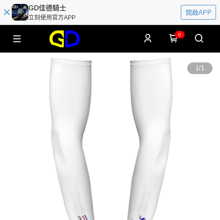
GD佳德騎士
開啟APP
立刻使用官方APP
0
1
/
1