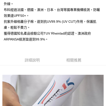
相關說明
外線。
流程，驗證手機門號後，選擇欲分期的期數、繳款截止日，確認付款後即完
【關於「AFTEE先享後付」】
成交易。
ATM付款
布料經過法國、德國、澳洲、日本、台灣等國專業機構檢測，防曬
AFTEE先享後付是「在收到商品之後才付款」的支付方式。 讓您購物簡單
3.實際核准額度、可分期數及費用金額請依後續交易確認頁面所載為準。
便利好安心！
效果達UPF50+。
4.訂單成立30分鐘內，如未前往確認交易或遇審核未通過，訂單將自動取
１．簡單：不需註冊會員、不需綁卡、不需儲值。
運送方式
消。如遇「轉專審核」未通過狀況，表示未達大哥付你分期系統評分，恕無
抗紫外線格離分子棉，達到抗UV99.9% (UV CUT)作用，保護肌
２．便利：只要手機號碼，簡訊認證，即可結帳。
法說明評估內容。
３．安心：先確認商品／服務後，再付款。
膚，輕鬆不費力。
全家取貨付款
【繳款方式說明】
獲得德國知名產品檢驗公司TUV Rheinlad的認證、澳洲政府
1.分期款項不併入電信帳單，「大哥付你分期」於每月結算日後寄送繳費提
每筆NT$80，滿NT$1,999(含以上)免運費
【「AFTEE先享後付」結帳流程】
醒簡訊。
ARPANSA檢測皆達到99.9%。
１．於結帳方式選擇「AFTEE先享後付」後，將跳轉至「AFTEE先享後付」
2.透過簡訊連結打開帳單後，可選擇「超商條碼／台灣大直營門市／銀行轉
付款後全家取貨
結帳頁面，進行簡訊認證並確認金額後，即可完成結帳。
帳／街口支付／iPASS MONEY」等通路繳費。
２．訂單成立數日內，您將收到繳費通知簡訊。
每筆NT$80，滿NT$1,999(含以上)免運費
３．收到繳費通知簡訊後14天內，點擊此簡訊中的連結，可透過四大超商／
【注意事項】
ATM／網路銀行／等多元方式進行付款，方視為交易完成。
7-11取貨付款
1.本服務係由「台灣大哥大股份有限公司」（以下簡稱本公司）所提供，讓
詳細說明
相關推薦
※ 請注意：結帳手續完成當下不需立刻繳費，但若您需要取消訂單，請聯絡
用戶於交易時，得透過本服務購買商品或服務，並由商店將買賣／分期付款
每筆NT$80，滿NT$1,999(含以上)免運費
購買商品的店家。未經商家同意取消之訂單仍視為有效，需透過AFTEE先享
買賣價金債權讓與本公司後，依約使用本公司帳單繳交帳款。
後付繳納相關費用。
2.基於同意付款使用「大哥付你分期」之契約關係目的，商店將以您的個人
付款後7-11取貨
※ 交易是否成功請以「AFTEE先享後付 」之結帳頁面顯示為準，若有關於
資料（包含姓名、電話或地址）提供予台灣大哥大進項蒐集、處理及利用，
是否繳費成功／繳費後需取消欲退款等相關疑問，請聯繫「AFTEE先享後付
每筆NT$80，滿NT$1,999(含以上)免運費
由本公司與您本人進行分期帳單所需資料之確認、核對及更正。
客戶支援中心」
https://netprotections.freshdesk.com/support/home
3.完整用戶服務條款，請詳閱以下連結：
https://oppay.tw/userRule
宅配
【注意事項】
１．透過由恩沛科技股份有限公司提供之「AFTEE先享後付」服務完成之交
每筆NT$80，滿NT$1,999(含以上)免運費
易，需依本服務之必要範圍內提供個人資料，並將交易相關給付款項請求債
權轉讓予恩沛科技股份有限公司。