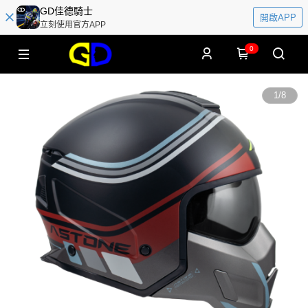
GD佳德騎士
開啟APP
立刻使用官方APP
0
1
/
8