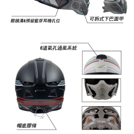
https://aftee.tw/terms/#terms3
３．未成年的使用者請事先徵得法定代理人或監護人之同意方可使用
「AFTEE先享後付」，若未經同意申辦者引起之損失，本公司不負相關責
任。
４．使用「AFTEE先享後付」時，將依據個別帳號之用戶狀況，依本公司即
時審查核予不同之上限額度；若仍有額度不足之情形，本公司將視審查結果
請求用戶進行身份認證。
５．嚴禁一人註冊多個帳號或使用他人資訊註冊。若發現惡意使用之情形，
恩沛科技股份有限公司將有權停止該用戶之使用額度並採取法律行動。