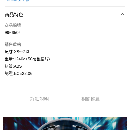
信用卡分期付款
3 期 0 利率 每期
NT$933
21家銀行
商品特色
合作金庫商業銀行
第一商業銀行
超商取貨付款
商品編號
華南商業銀行
彰化商業銀行
9966504
LINE Pay
上海商業儲蓄銀行
台北富邦商業銀行
國泰世華商業銀行
兆豐國際商業銀行
銷售重點
Apple Pay
臺灣中小企業銀行
台中商業銀行
尺寸:XS～2XL
匯豐（台灣）商業銀行
華泰商業銀行
街口支付
重量:1240g±50g(含鏡片)
聯邦商業銀行
遠東國際商業銀行
元大商業銀行
永豐商業銀行
材質:ABS
悠遊付
玉山商業銀行
星展（台灣）商業銀行
認證:ECE22.06
台新國際商業銀行
中國信託商業銀行
Google Pay
台灣樂天信用卡公司
全盈+PAY
詳細說明
相關推薦
大哥付你分期
相關說明
【大哥付你分期使用說明】
AFTEE先享後付
1.本服務由台灣大哥大提供，台灣大哥大用戶可立即使用無須另外申請。
2.付款方式選擇「大哥付你分期」，訂單成立後會自動跳轉到大哥付的交易
相關說明
流程，驗證手機門號後，選擇欲分期的期數、繳款截止日，確認付款後即完