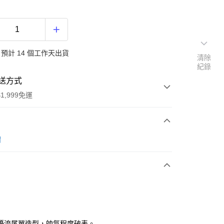
預計 14 個工作天出貨
清除
紀錄
送方式
1,999免運
次付款
帽
期付款
0 利率 每期
NT$866
21家銀行
庫商業銀行
第一商業銀行
付款
業銀行
彰化商業銀行
業儲蓄銀行
台北富邦商業銀行
華商業銀行
兆豐國際商業銀行
擾流尾翼造型，帥氣程度破表。