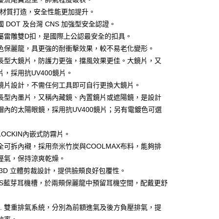
小企業銀行
台中商業銀行
C材質打造，安全性能更加提升。
台灣）商業銀行
華泰商業銀行
 DOT 及台灣 CNS 加強型安全認證。
業銀行
遠東國際商業銀行
屬雷雕雙D扣，是國際上公認最安全的扣具。
業銀行
永豐商業銀行
色保麗龍，具更強的耐衝擊效果，較不易老化變形。
業銀行
星展（台灣）商業銀行
際商業銀行
中國信託商業銀行
y
長型大鏡片，防護力更強，擋風效果更佳。大鏡片，又
天信用卡公司
片，採用抗UV400鏡片。
鏡片設計，不需任何工具即可自行更換大鏡片。
分期
長型內墨片，又稱內藏鏡、內置鏡片或遮陽鏡，是設計
帽內的太陽眼鏡，採用抗UV400鏡片；另有電鍍色可選
你分期使用說明】
享後付
由台灣大哥大提供，台灣大哥大用戶可立即使用無須另外申請。
LOCKIN內嵌式防霧片。
式選擇「大哥付你分期」，訂單成立後會自動跳轉到大哥付的交易
證手機門號後，選擇欲分期的期數、繳款截止日，確認付款後即
FTEE先享後付」】
全可拆內襯，採用奈米竹炭與COOLMAX布料，能夠排
。
先享後付是「在收到商品之後才付款」的支付方式。 讓您購物簡單
溼氣，保持涼爽乾燥。
准額度、可分期數及費用金額請依後續交易確認頁面所載為準。
心！
立30分鐘內，如未前往確認交易或遇審核未通過，訂單將自動取
 3D 立體剪裁設計，提供臉頰良好包覆性。
：不需註冊會員、不需綁卡、不需儲值。
「轉專審核」未通過狀況，表示未達大哥付你分期系統評分，恕
：只要手機號碼，簡訊認證，即可結帳。
PS藍芽耳機槽，於兩頰保麗龍中預留耳機空間，配戴更舒
評估內容。
：先確認商品／服務後，再付款。
式說明】
付款
項不併入電信帳單，「大哥付你分期」於每月結算日後寄送繳費提
EE先享後付」結帳流程】
V.S. 雙重排氣系統，分別為前額進氣及後方負壓排氣，提
0，滿NT$1,999(含以上)免運費
方式選擇「AFTEE先享後付」後，將跳轉至「AFTEE先享後