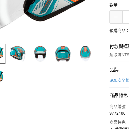
數量
預購商品：
付款與運
超取滿NT$
付款方式
品牌
信用卡一
SOL安全
信用卡分
商品特色
3 期 
商品編號
合作金
超商取貨
9772486
華南商
LINE Pay
上海商
商品特色
國泰世
全新後