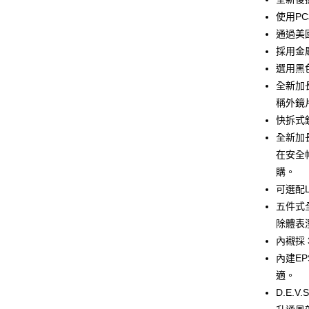
Apple Pay
臺灣中
使用P
匯豐（
街口支付
通過美國
聯邦商
採用金
元大商
悠遊付
選用黑
玉山商
台新國
Google Pa
全新加
台灣樂
稱外鏡
全盈+PAY
快拆式
大哥付你
全新加
相關說明
在安全
【大哥付
購。
AFTEE先
1.本服務
可選配
2.付款方
相關說明
流程，驗
【關於「A
五件式
ATM付款
完成交易
AFTEE
除體表
3.實際核
便利好安
4.訂單成
內襯採
１．簡單
消。如遇
２．便利
內建E
運送方式
無法說明
３．安心
適。
【繳款方
全家取貨
1.分期款
【「AFT
D.E.
醒簡訊。
每筆NT$8
１．於結帳