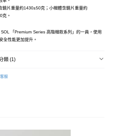
效率。
訊連結打開帳單後，可選擇「超商條碼／台灣大直營門市／銀行轉
頁面，進行簡訊認證並確認金額後，即可完成結帳。
付／iPASS MONEY」等通路繳費。
含鏡片重量約1430±50克；小帽體含鏡片重量約
家取貨
成立數日內，您將收到繳費通知簡訊。
費通知簡訊後14天內，點擊此簡訊中的連結，可透過四大超商
50克。
0，滿NT$1,999(含以上)免運費
項】
網路銀行／等多元方式進行付款，方視為交易完成。
係由「台灣大哥大股份有限公司」（以下簡稱本公司）所提供，讓
：結帳手續完成當下不需立刻繳費，但若您需要取消訂單，請聯
付款
易時，得透過本服務購買商品或服務，並由商店將買賣／分期付
的店家。未經商家同意取消之訂單仍視為有效，需透過AFTEE
是 SOL 「Premium Series 高階帽款系列」的一員，使用
金債權讓與本公司後，依約使用本公司帳單繳交帳款。
繳納相關費用。
0，滿NT$1,999(含以上)免運費
，安全性能更加提升。
意付款使用「大哥付你分期」之契約關係目的，商店將以您的個人
否成功請以「AFTEE先享後付 」之結帳頁面顯示為準，若有關於
含姓名、電話或地址）提供予台灣大哥大進項蒐集、處理及利
功／繳費後需取消欲退款等相關疑問，請聯繫「AFTEE先享後
1取貨
公司與您本人進行分期帳單所需資料之確認、核對及更正。
援中心」
https://netprotections.freshdesk.com/support/home
0，滿NT$1,999(含以上)免運費
戶服務條款，請詳閱以下連結：
https://oppay.tw/userRule
類 (1)
項】
恩沛科技股份有限公司提供之「AFTEE先享後付」服務完成之
全帽】
SO11P【3/4罩】
依本服務之必要範圍內提供個人資料，並將交易相關給付款項請
0，滿NT$1,999(含以上)免運費
客服
讓予恩沛科技股份有限公司。
個人資料處理事宜，請瀏覽以下網址：
ee.tw/terms/#terms3
年的使用者請事先徵得法定代理人或監護人之同意方可使用
E先享後付」，若未經同意申辦者引起之損失，本公司不負相關責
AFTEE先享後付」時，將依據個別帳號之用戶狀況，依本公司
核予不同之上限額度；若仍有額度不足之情形，本公司將視審查
用戶進行身份認證。
一人註冊多個帳號或使用他人資訊註冊。若發現惡意使用之情
科技股份有限公司將有權停止該用戶之使用額度並採取法律行