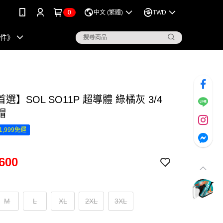
0
中文 (繁體)
TWD
配件》
選】SOL SO11P 超導體 綠橘灰 3/4
帽
1,999免運
600
M
L
XL
2XL
3XL