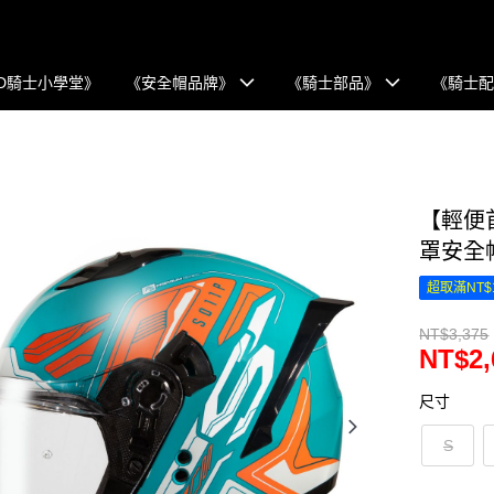
D騎士小學堂》
《安全帽品牌》
《騎士部品》
《騎士
【輕便首
罩安全
超取滿NT$
NT$3,375
NT$2,
尺寸
S