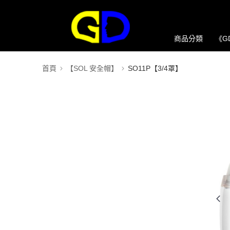
商品分類
《G
首頁
【SOL 安全帽】
SO11P【3/4罩】