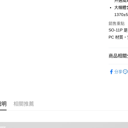
升通風
2.透過簡
付」結帳
帳／街口支
大帽體
付款後全
２．訂單
３．收到繳
1370±
每筆NT$8
【注意事
／ATM／
1.本服務
銷售重點
※ 請注意
7-11取貨
用戶於交
絡購買商品
SO-11P 
款買賣價
先享後付
每筆NT$8
PC 材質
2.基於同
※ 交易是
資料（包
是否繳費成
付款後7-1
用，由本
付客戶支
每筆NT$8
3.完整用
商品相關分
【注意事
宅配
１．透過由
【SOL 安
交易，需
每筆NT$8
分享
求債權轉
２．關於
https://aft
３．未成
「AFTE
任。
說明
相關推薦
４．使用「
即時審查
結果請求
５．嚴禁
形，恩沛