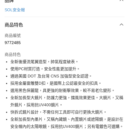
品牌
信用卡一次付款
SOL安全帽
信用卡分期付款
3 期 0 利率 每期
NT$866
21家銀行
商品特色
合作金庫商業銀行
第一商業銀行
超商取貨付款
商品編號
華南商業銀行
彰化商業銀行
9772485
LINE Pay
上海商業儲蓄銀行
台北富邦商業銀行
國泰世華商業銀行
兆豐國際商業銀行
商品特色
Apple Pay
臺灣中小企業銀行
台中商業銀行
全新後擾流尾翼造型，帥氣程度破表。
匯豐（台灣）商業銀行
華泰商業銀行
街口支付
使用PC材質打造，安全性能更加提升。
聯邦商業銀行
遠東國際商業銀行
元大商業銀行
永豐商業銀行
通過美國 DOT 及台灣 CNS 加強型安全認證。
悠遊付
玉山商業銀行
星展（台灣）商業銀行
採用金屬雷雕雙D扣，是國際上公認最安全的扣具。
台新國際商業銀行
中國信託商業銀行
Google Pay
選用黑色保麗龍，具更強的耐衝擊效果，較不易老化變形。
台灣樂天信用卡公司
全新加長型大鏡片，防護力更強，擋風效果更佳。大鏡片，又稱
全盈+PAY
外鏡片，採用抗UV400鏡片。
大哥付你分期
快拆式鏡片設計，不需任何工具即可自行更換大鏡片。
相關說明
全新加長型內墨片，又稱內藏鏡、內置鏡片或遮陽鏡，是設計在
【大哥付你分期使用說明】
安全帽內的太陽眼鏡，採用抗UV400鏡片；另有電鍍色可選購。
AFTEE先享後付
1.本服務由台灣大哥大提供，台灣大哥大用戶可立即使用無須另外申請。