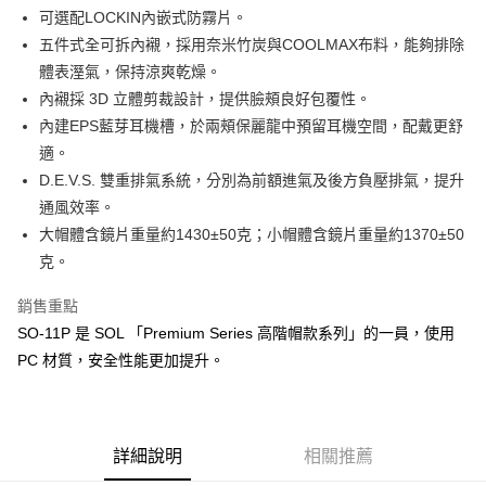
2.付款方式選擇「大哥付你分期」，訂單成立後會自動跳轉到大哥付的交易
可選配LOCKIN內嵌式防霧片。
相關說明
流程，驗證手機門號後，選擇欲分期的期數、繳款截止日，確認付款後即完
【關於「AFTEE先享後付」】
五件式全可拆內襯，採用奈米竹炭與COOLMAX布料，能夠排除
成交易。
ATM付款
AFTEE先享後付是「在收到商品之後才付款」的支付方式。 讓您購物簡單
體表溼氣，保持涼爽乾燥。
3.實際核准額度、可分期數及費用金額請依後續交易確認頁面所載為準。
便利好安心！
4.訂單成立30分鐘內，如未前往確認交易或遇審核未通過，訂單將自動取
內襯採 3D 立體剪裁設計，提供臉頰良好包覆性。
１．簡單：不需註冊會員、不需綁卡、不需儲值。
運送方式
消。如遇「轉專審核」未通過狀況，表示未達大哥付你分期系統評分，恕無
２．便利：只要手機號碼，簡訊認證，即可結帳。
內建EPS藍芽耳機槽，於兩頰保麗龍中預留耳機空間，配戴更舒
法說明評估內容。
３．安心：先確認商品／服務後，再付款。
全家取貨付款
【繳款方式說明】
適。
1.分期款項不併入電信帳單，「大哥付你分期」於每月結算日後寄送繳費提
每筆NT$80，滿NT$1,999(含以上)免運費
D.E.V.S. 雙重排氣系統，分別為前額進氣及後方負壓排氣，提升
【「AFTEE先享後付」結帳流程】
醒簡訊。
１．於結帳方式選擇「AFTEE先享後付」後，將跳轉至「AFTEE先享後付」
通風效率。
2.透過簡訊連結打開帳單後，可選擇「超商條碼／台灣大直營門市／銀行轉
付款後全家取貨
結帳頁面，進行簡訊認證並確認金額後，即可完成結帳。
帳／街口支付／iPASS MONEY」等通路繳費。
大帽體含鏡片重量約1430±50克；小帽體含鏡片重量約1370±50
２．訂單成立數日內，您將收到繳費通知簡訊。
每筆NT$80，滿NT$1,999(含以上)免運費
３．收到繳費通知簡訊後14天內，點擊此簡訊中的連結，可透過四大超商／
克。
【注意事項】
ATM／網路銀行／等多元方式進行付款，方視為交易完成。
7-11取貨付款
1.本服務係由「台灣大哥大股份有限公司」（以下簡稱本公司）所提供，讓
※ 請注意：結帳手續完成當下不需立刻繳費，但若您需要取消訂單，請聯絡
銷售重點
用戶於交易時，得透過本服務購買商品或服務，並由商店將買賣／分期付款
每筆NT$80，滿NT$1,999(含以上)免運費
購買商品的店家。未經商家同意取消之訂單仍視為有效，需透過AFTEE先享
買賣價金債權讓與本公司後，依約使用本公司帳單繳交帳款。
SO-11P 是 SOL 「Premium Series 高階帽款系列」的一員，使用
後付繳納相關費用。
2.基於同意付款使用「大哥付你分期」之契約關係目的，商店將以您的個人
付款後7-11取貨
※ 交易是否成功請以「AFTEE先享後付 」之結帳頁面顯示為準，若有關於
PC 材質，安全性能更加提升。
資料（包含姓名、電話或地址）提供予台灣大哥大進項蒐集、處理及利用，
是否繳費成功／繳費後需取消欲退款等相關疑問，請聯繫「AFTEE先享後付
每筆NT$80，滿NT$1,999(含以上)免運費
由本公司與您本人進行分期帳單所需資料之確認、核對及更正。
客戶支援中心」
https://netprotections.freshdesk.com/support/home
3.完整用戶服務條款，請詳閱以下連結：
https://oppay.tw/userRule
宅配
【注意事項】
１．透過由恩沛科技股份有限公司提供之「AFTEE先享後付」服務完成之交
每筆NT$80，滿NT$1,999(含以上)免運費
詳細說明
相關推薦
易，需依本服務之必要範圍內提供個人資料，並將交易相關給付款項請求債