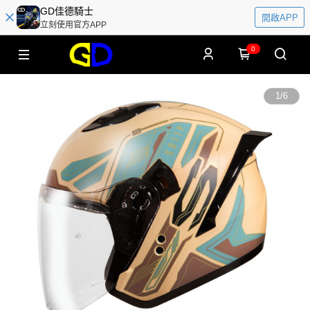
GD佳德騎士
開啟APP
立刻使用官方APP
0
1
/
6