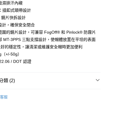
吸濕排汗內襯
小企業銀行
台中商業銀行
HC 插釦式頤帶設計
台灣）商業銀行
華泰商業銀行
業銀行
遠東國際商業銀行
SS 鏡片快拆設計
業銀行
永豐商業銀行
設計，確保安全閉合
業銀行
星展（台灣）商業銀行
圍的鏡片設計，可兼容 FogOff® 和 Pinlock® 防霧片
際商業銀行
中國信託商業銀行
y
部 MT-3PPS 三點支撐設計，使帽體放置在平坦的表面
天信用卡公司
良好的穩定性，讓清潔或維護安全帽時更加便利
g（+/-50g）
分期
2.06 / DOT 認證
你分期使用說明】
享後付
由台灣大哥大提供，台灣大哥大用戶可立即使用無須另外申請。
類 (2)
式選擇「大哥付你分期」，訂單成立後會自動跳轉到大哥付的交易
證手機門號後，選擇欲分期的期數、繳款截止日，確認付款後即
FTEE先享後付」】
。
全帽】
STINGER 2【全罩】
先享後付是「在收到商品之後才付款」的支付方式。 讓您購物簡單
准額度、可分期數及費用金額請依後續交易確認頁面所載為準。
客服
心！
全帽】
《MT安全帽全商品》
立30分鐘內，如未前往確認交易或遇審核未通過，訂單將自動取
：不需註冊會員、不需綁卡、不需儲值。
「轉專審核」未通過狀況，表示未達大哥付你分期系統評分，恕
：只要手機號碼，簡訊認證，即可結帳。
評估內容。
：先確認商品／服務後，再付款。
式說明】
付款
項不併入電信帳單，「大哥付你分期」於每月結算日後寄送繳費提
EE先享後付」結帳流程】
0，滿NT$1,999(含以上)免運費
方式選擇「AFTEE先享後付」後，將跳轉至「AFTEE先享後