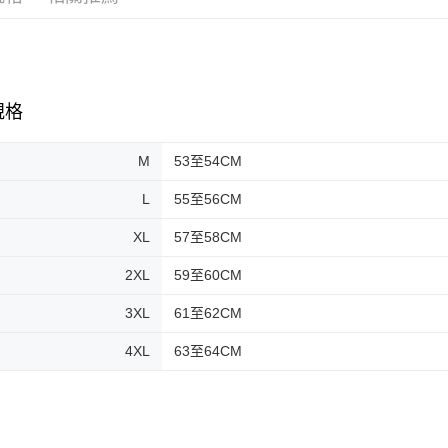
2.透過簡
付」結帳
帳／街口支
付款後全
２．訂單
３．收到繳
每筆NT$8
【注意事
／ATM／
1.本服務
※ 請注意
7-11取貨
用戶於交
絡購買商品
規格
款買賣價
先享後付
每筆NT$8
2.基於同
※ 交易是
資料（包
是否繳費成
付款後7-1
M
53至54CM
用，由本
付客戶支
每筆NT$8
3.完整用
L
55至56CM
【注意事
宅配
１．透過由
XL
57至58CM
交易，需
每筆NT$8
求債權轉
2XL
59至60CM
２．關於
https://aft
3XL
61至62CM
３．未成
「AFTE
4XL
63至64CM
任。
４．使用「
即時審查
結果請求
５．嚴禁
形，恩沛