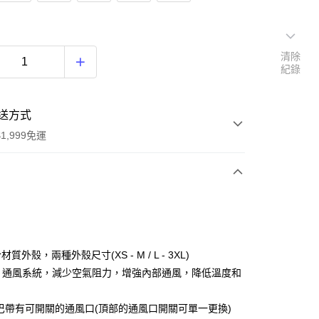
清除
紀錄
送方式
1,999免運
次付款
期付款
0 利率 每期
NT$1,066
21家銀行
合材質外殼，兩種外殼尺寸(XS - M / L - 3XL)
庫商業銀行
第一商業銀行
FCS 通風系統，減少空氣阻力，增強內部通風，降低溫度和
付款
業銀行
彰化商業銀行
業儲蓄銀行
台北富邦商業銀行
巴帶有可開關的通風口(頂部的通風口開關可單一更換)
華商業銀行
兆豐國際商業銀行