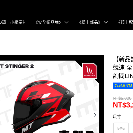
D騎士小學堂》
《安全帽品牌》
《騎士部品》
《騎士
【新品訂
競速 
詢問LI
超取滿NT$
NT$5,000
NT$3,
尺寸
3XL