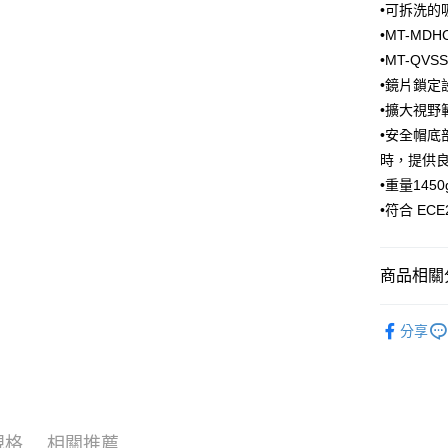
•可拆洗的
Apple Pay
臺灣中
•MT-MD
匯豐（
街口支付
聯邦商
•MT-QV
元大商
悠遊付
•鏡片鎖定
玉山商
•擴大視野範
台新國
Google Pa
•安全帽底
台灣樂
全盈+PAY
時，提供
•重量1450
大哥付你
•符合 ECE2
相關說明
【大哥付
AFTEE先
1.本服務
商品相關分
2.付款方
相關說明
流程，驗
【關於「A
ATM付款
完成交易
【MT 安
AFTEE
3.實際核
分享
便利好安
【MT 安
4.訂單成
１．簡單
消。如遇
２．便利
運送方式
無法說明
３．安心
【繳款方
全家取貨
1.分期款
【「AFT
醒簡訊。
每筆NT$8
規格
相關推薦
１．於結帳