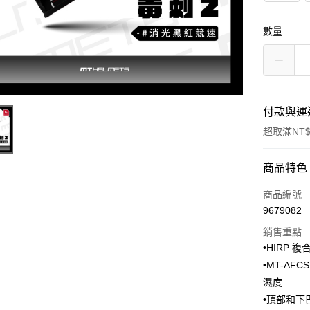
數量
付款與運
超取滿NT$
付款方式
商品特色
信用卡一
商品編號
9679082
信用卡分
銷售重點
3 期 
•HIRP 複
合作金
•MT-A
超商取貨
華南商
濕度
LINE Pay
上海商
•頂部和下
國泰世