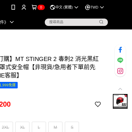
0
中文 (繁體)
TWD
配件》
購】MT STINGER 2 毒刺2 消光黑紅
全罩式安全帽【非現貨/急用者下單前先
NE客服】
1,999免運
200
2XL
XL
L
M
S