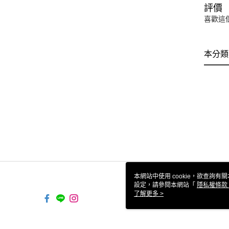
評價
喜歡這
本分類
本網站中使用 cookie，欲查詢有關
設定，請參閱本網站「
隱私權條款
使用 cookie。
了解更多 >