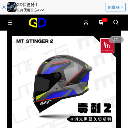
GD佳德騎士
開啟APP
立刻使用官方APP
0
1
/
1