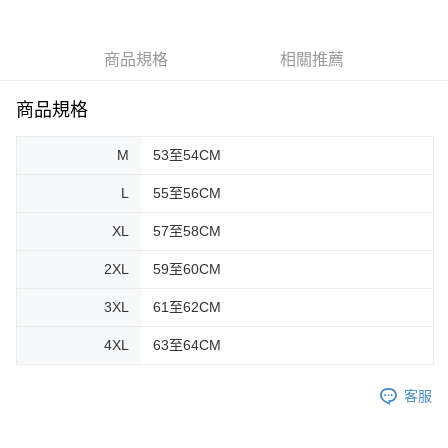
2.付款方式選擇「大哥付你分期」，訂單成立後會自動跳轉到大哥付的交易
相關說明
流程，驗證手機門號後，選擇欲分期的期數、繳款截止日，確認付款後即完
【關於「AFTEE先享後付」】
成交易。
ATM付款
AFTEE先享後付是「在收到商品之後才付款」的支付方式。 讓您購物簡單
3.實際核准額度、可分期數及費用金額請依後續交易確認頁面所載為準。
商品規格
相關推薦
便利好安心！
4.訂單成立30分鐘內，如未前往確認交易或遇審核未通過，訂單將自動取
１．簡單：不需註冊會員、不需綁卡、不需儲值。
運送方式
消。如遇「轉專審核」未通過狀況，表示未達大哥付你分期系統評分，恕無
２．便利：只要手機號碼，簡訊認證，即可結帳。
商品規格
法說明評估內容。
３．安心：先確認商品／服務後，再付款。
全家取貨付款
【繳款方式說明】
1.分期款項不併入電信帳單，「大哥付你分期」於每月結算日後寄送繳費提
每筆NT$80，滿NT$1,999(含以上)免運費
M
53至54CM
【「AFTEE先享後付」結帳流程】
醒簡訊。
１．於結帳方式選擇「AFTEE先享後付」後，將跳轉至「AFTEE先享後付」
2.透過簡訊連結打開帳單後，可選擇「超商條碼／台灣大直營門市／銀行轉
付款後全家取貨
結帳頁面，進行簡訊認證並確認金額後，即可完成結帳。
L
55至56CM
帳／街口支付／iPASS MONEY」等通路繳費。
２．訂單成立數日內，您將收到繳費通知簡訊。
每筆NT$80，滿NT$1,999(含以上)免運費
３．收到繳費通知簡訊後14天內，點擊此簡訊中的連結，可透過四大超商／
XL
57至58CM
【注意事項】
ATM／網路銀行／等多元方式進行付款，方視為交易完成。
7-11取貨付款
1.本服務係由「台灣大哥大股份有限公司」（以下簡稱本公司）所提供，讓
※ 請注意：結帳手續完成當下不需立刻繳費，但若您需要取消訂單，請聯絡
2XL
59至60CM
用戶於交易時，得透過本服務購買商品或服務，並由商店將買賣／分期付款
每筆NT$80，滿NT$1,999(含以上)免運費
購買商品的店家。未經商家同意取消之訂單仍視為有效，需透過AFTEE先享
買賣價金債權讓與本公司後，依約使用本公司帳單繳交帳款。
後付繳納相關費用。
3XL
61至62CM
2.基於同意付款使用「大哥付你分期」之契約關係目的，商店將以您的個人
付款後7-11取貨
※ 交易是否成功請以「AFTEE先享後付 」之結帳頁面顯示為準，若有關於
資料（包含姓名、電話或地址）提供予台灣大哥大進項蒐集、處理及利用，
是否繳費成功／繳費後需取消欲退款等相關疑問，請聯繫「AFTEE先享後付
4XL
63至64CM
每筆NT$80，滿NT$1,999(含以上)免運費
由本公司與您本人進行分期帳單所需資料之確認、核對及更正。
客戶支援中心」
https://netprotections.freshdesk.com/support/home
3.完整用戶服務條款，請詳閱以下連結：
https://oppay.tw/userRule
宅配
【注意事項】
客服
１．透過由恩沛科技股份有限公司提供之「AFTEE先享後付」服務完成之交
每筆NT$80，滿NT$1,999(含以上)免運費
易，需依本服務之必要範圍內提供個人資料，並將交易相關給付款項請求債
權轉讓予恩沛科技股份有限公司。