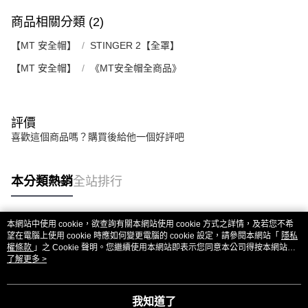
２．關於個人資料處理事宜，請瀏覽以下網址：
商品相關分類 (2)
https://aftee.tw/terms/#terms3
３．未成年的使用者請事先徵得法定代理人或監護人之同意方可使用
【MT 安全帽】
STINGER 2【全罩】
「AFTEE先享後付」，若未經同意申辦者引起之損失，本公司不負相關責
任。
【MT 安全帽】
《MT安全帽全商品》
４．使用「AFTEE先享後付」時，將依據個別帳號之用戶狀況，依本公司即
時審查核予不同之上限額度；若仍有額度不足之情形，本公司將視審查結果
請求用戶進行身份認證。
５．嚴禁一人註冊多個帳號或使用他人資訊註冊。若發現惡意使用之情形，
評價
恩沛科技股份有限公司將有權停止該用戶之使用額度並採取法律行動。
喜歡這個商品嗎？購買後給他一個好評吧
本分類熱銷
全站排行
本網站中使用 cookie，欲查詢有關本網站使用 cookie 方式之詳情，及若您不希
熱門標籤
望在電腦上使用 cookie 時應如何變更電腦的 cookie 設定，請參閱本網站「
隱私
權條款
」之 Cookie 聲明。您繼續使用本網站即表示您同意本公司得按本網站使
用條款之 Cookie 聲明使用 cookie。
了解更多 >
我知道了