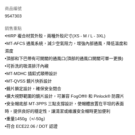
信用卡一次付款
商品編號
信用卡分期付款
9547303
3 期 0 利率 每期
NT$1,066
21家銀行
銷售重點
合作金庫商業銀行
第一商業銀行
超商取貨付款
•HIRP 複合材質外殼，兩種外殼尺寸(XS - M / L - 3XL)
華南商業銀行
彰化商業銀行
•MT-AFCS 通風系統，減少空氣阻力，增強內部通風，降低溫度和
LINE Pay
上海商業儲蓄銀行
台北富邦商業銀行
國泰世華商業銀行
兆豐國際商業銀行
濕度
Apple Pay
臺灣中小企業銀行
台中商業銀行
•頂部和下巴帶有可開關的通風口(頂部的通風口開關可單一更換)
匯豐（台灣）商業銀行
華泰商業銀行
•可拆洗的吸濕排汗內襯
街口支付
聯邦商業銀行
遠東國際商業銀行
•MT-MDHC 插釦式頤帶設計
元大商業銀行
永豐商業銀行
悠遊付
•MT-QVSS 鏡片快拆設計
玉山商業銀行
星展（台灣）商業銀行
•鏡片鎖定設計，確保安全閉合
台新國際商業銀行
中國信託商業銀行
Google Pay
台灣樂天信用卡公司
•擴大視野範圍的鏡片設計，可兼容 FogOff® 和 Pinlock® 防霧片
全盈+PAY
•安全帽底部 MT-3PPS 三點支撐設計，使帽體放置在平坦的表面
大哥付你分期
時，提供良好的穩定性，讓清潔或維護安全帽時更加便利
相關說明
•重量1450g（+/-50g）
【大哥付你分期使用說明】
•符合 ECE22.06 / DOT 認證
AFTEE先享後付
1.本服務由台灣大哥大提供，台灣大哥大用戶可立即使用無須另外申請。