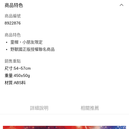
商品特色
信用卡一次付款
商品編號
信用卡分期付款
8922876
3 期 0 利率 每期
NT$200
21家銀行
商品特色
合作金庫商業銀行
第一商業銀行
超商取貨付款
童帽，小朋友限定
華南商業銀行
彰化商業銀行
野獸國正版授權聯名商品
LINE Pay
上海商業儲蓄銀行
台北富邦商業銀行
國泰世華商業銀行
兆豐國際商業銀行
Apple Pay
銷售重點
臺灣中小企業銀行
台中商業銀行
尺寸:54~57cm
匯豐（台灣）商業銀行
華泰商業銀行
街口支付
聯邦商業銀行
遠東國際商業銀行
重量:450±50g
元大商業銀行
永豐商業銀行
悠遊付
材質:ABS料
玉山商業銀行
星展（台灣）商業銀行
台新國際商業銀行
中國信託商業銀行
Google Pay
台灣樂天信用卡公司
全盈+PAY
詳細說明
相關推薦
大哥付你分期
相關說明
【大哥付你分期使用說明】