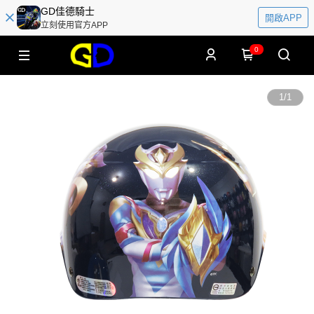
GD佳德騎士
開啟APP
立刻使用官方APP
0
1
/
1