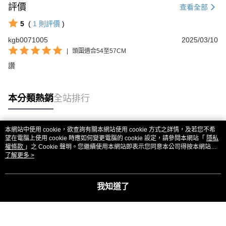
評價
查看全部
5
(
1
則評價
)
kgb0071005
2025/03/10
|
頭圍適合54至57CM
讚
本分類熱銷
全站排行
本網站中使用 cookie，欲查詢有關本網站使用 cookie 方式之詳情，及若您不希
熱門標籤
望在電腦上使用 cookie 時應如何變更電腦的 cookie 設定，請參閱本網站「
隱私
權條款
」之 Cookie 聲明。您繼續使用本網站即表示您同意本公司得按本網站使
用條款之 Cookie 聲明使用 cookie。
了解更多 >
我知道了