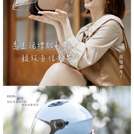
資料（包含姓名、電話或地址）提供予台灣大哥大進項蒐集、處理及利用，
是否繳費成功／繳費後需取消欲退款等相關疑問，請聯繫「AFTEE先享後付
每筆NT$80，滿NT$1,999(含以上)免運費
由本公司與您本人進行分期帳單所需資料之確認、核對及更正。
客戶支援中心」
https://netprotections.freshdesk.com/support/home
3.完整用戶服務條款，請詳閱以下連結：
https://oppay.tw/userRule
宅配
【注意事項】
１．透過由恩沛科技股份有限公司提供之「AFTEE先享後付」服務完成之交
每筆NT$80，滿NT$1,999(含以上)免運費
易，需依本服務之必要範圍內提供個人資料，並將交易相關給付款項請求債
權轉讓予恩沛科技股份有限公司。
２．關於個人資料處理事宜，請瀏覽以下網址：
https://aftee.tw/terms/#terms3
３．未成年的使用者請事先徵得法定代理人或監護人之同意方可使用
「AFTEE先享後付」，若未經同意申辦者引起之損失，本公司不負相關責
任。
４．使用「AFTEE先享後付」時，將依據個別帳號之用戶狀況，依本公司即
時審查核予不同之上限額度；若仍有額度不足之情形，本公司將視審查結果
請求用戶進行身份認證。
５．嚴禁一人註冊多個帳號或使用他人資訊註冊。若發現惡意使用之情形，
恩沛科技股份有限公司將有權停止該用戶之使用額度並採取法律行動。