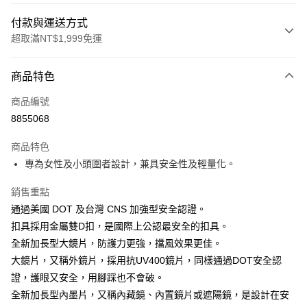
付款與運送方式
超取滿NT$1,999免運
付款方式
商品特色
信用卡一次付款
商品編號
信用卡分期付款
8855068
3 期 0 利率 每期
NT$666
21家銀行
商品特色
合作金庫商業銀行
第一商業銀行
超商取貨付款
專為女性及小頭圍者設計，兼具安全性及輕量化。
華南商業銀行
彰化商業銀行
LINE Pay
上海商業儲蓄銀行
台北富邦商業銀行
銷售重點
國泰世華商業銀行
兆豐國際商業銀行
Apple Pay
通過美國 DOT 及台灣 CNS 加強型安全認證。
臺灣中小企業銀行
台中商業銀行
扣具採用金屬雙D扣，是國際上公認最安全的扣具。
匯豐（台灣）商業銀行
華泰商業銀行
街口支付
聯邦商業銀行
遠東國際商業銀行
全新加長型大鏡片，防護力更強，擋風效果更佳。
元大商業銀行
永豐商業銀行
悠遊付
大鏡片，又稱外鏡片，採用抗UV400鏡片，同樣通過DOT安全認
玉山商業銀行
星展（台灣）商業銀行
證，護眼又安全，用腳踩也不會破。
台新國際商業銀行
中國信託商業銀行
Google Pay
全新加長型內墨片，又稱內藏鏡、內置鏡片或遮陽鏡，是設計在安
台灣樂天信用卡公司