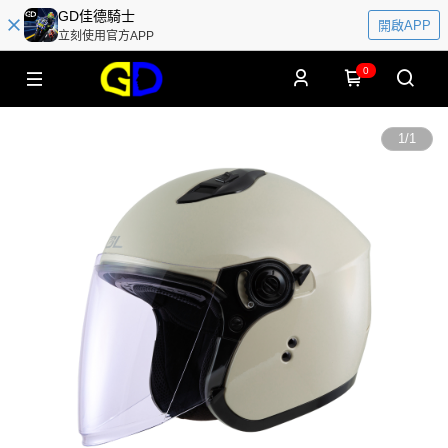
GD佳德騎士
開啟APP
立刻使用官方APP
0
1
/
1