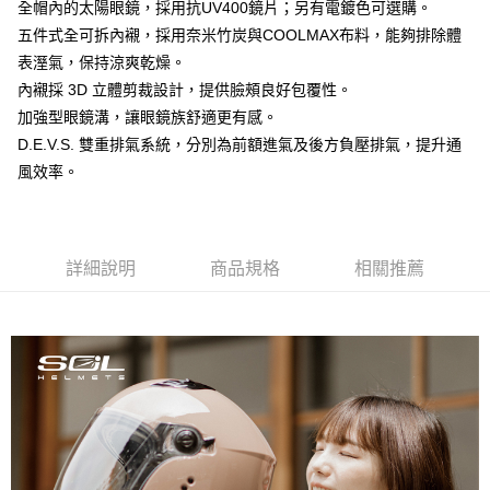
全盈+PAY
全帽內的太陽眼鏡，採用抗UV400鏡片；另有電鍍色可選購。
五件式全可拆內襯，採用奈米竹炭與COOLMAX布料，能夠排除體
大哥付你分期
表溼氣，保持涼爽乾燥。
相關說明
內襯採 3D 立體剪裁設計，提供臉頰良好包覆性。
【大哥付你分期使用說明】
AFTEE先享後付
加強型眼鏡溝，讓眼鏡族舒適更有感。
1.本服務由台灣大哥大提供，台灣大哥大用戶可立即使用無須另外申請。
2.付款方式選擇「大哥付你分期」，訂單成立後會自動跳轉到大哥付的交易
相關說明
D.E.V.S. 雙重排氣系統，分別為前額進氣及後方負壓排氣，提升通
流程，驗證手機門號後，選擇欲分期的期數、繳款截止日，確認付款後即完
【關於「AFTEE先享後付」】
風效率。
成交易。
ATM付款
AFTEE先享後付是「在收到商品之後才付款」的支付方式。 讓您購物簡單
3.實際核准額度、可分期數及費用金額請依後續交易確認頁面所載為準。
便利好安心！
4.訂單成立30分鐘內，如未前往確認交易或遇審核未通過，訂單將自動取
１．簡單：不需註冊會員、不需綁卡、不需儲值。
運送方式
消。如遇「轉專審核」未通過狀況，表示未達大哥付你分期系統評分，恕無
２．便利：只要手機號碼，簡訊認證，即可結帳。
法說明評估內容。
３．安心：先確認商品／服務後，再付款。
詳細說明
商品規格
相關推薦
全家取貨付款
【繳款方式說明】
1.分期款項不併入電信帳單，「大哥付你分期」於每月結算日後寄送繳費提
每筆NT$80，滿NT$1,999(含以上)免運費
【「AFTEE先享後付」結帳流程】
醒簡訊。
１．於結帳方式選擇「AFTEE先享後付」後，將跳轉至「AFTEE先享後付」
2.透過簡訊連結打開帳單後，可選擇「超商條碼／台灣大直營門市／銀行轉
付款後全家取貨
結帳頁面，進行簡訊認證並確認金額後，即可完成結帳。
帳／街口支付／iPASS MONEY」等通路繳費。
２．訂單成立數日內，您將收到繳費通知簡訊。
每筆NT$80，滿NT$1,999(含以上)免運費
３．收到繳費通知簡訊後14天內，點擊此簡訊中的連結，可透過四大超商／
【注意事項】
ATM／網路銀行／等多元方式進行付款，方視為交易完成。
7-11取貨付款
1.本服務係由「台灣大哥大股份有限公司」（以下簡稱本公司）所提供，讓
※ 請注意：結帳手續完成當下不需立刻繳費，但若您需要取消訂單，請聯絡
用戶於交易時，得透過本服務購買商品或服務，並由商店將買賣／分期付款
每筆NT$80，滿NT$1,999(含以上)免運費
購買商品的店家。未經商家同意取消之訂單仍視為有效，需透過AFTEE先享
買賣價金債權讓與本公司後，依約使用本公司帳單繳交帳款。
後付繳納相關費用。
2.基於同意付款使用「大哥付你分期」之契約關係目的，商店將以您的個人
付款後7-11取貨
※ 交易是否成功請以「AFTEE先享後付 」之結帳頁面顯示為準，若有關於