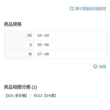
顯示電腦版詳細說明
商品規格
XS
53－54
S
55－56
M
57－58
客服
商品相關分類 (1)
【SOL 安全帽】
SO12【3/4罩】