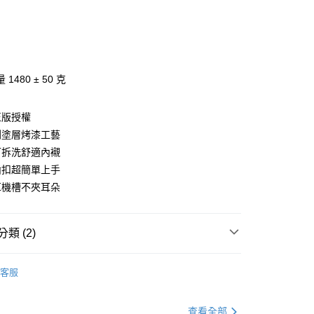
0 利率 每期
NT$1,326
21家銀行
庫商業銀行
第一商業銀行
業銀行
彰化商業銀行
業儲蓄銀行
台北富邦商業銀行
華商業銀行
兆豐國際商業銀行
1480 ± 50 克
小企業銀行
台中商業銀行
台灣）商業銀行
華泰商業銀行
正版授權
業銀行
遠東國際商業銀行
刮塗層烤漆工藝
業銀行
永豐商業銀行
y
業銀行
星展（台灣）商業銀行
可拆洗舒適內襯
際商業銀行
中國信託商業銀行
齒扣超簡單上手
天信用卡公司
耳機槽不夾耳朵
分期
你分期使用說明】
享後付
類 (2)
由台灣大哥大提供，台灣大哥大用戶可立即使用無須另外申請。
式選擇「大哥付你分期」，訂單成立後會自動跳轉到大哥付的交易
la比爾莫拉 安全帽】
證手機門號後，選擇欲分期的期數、繳款截止日，確認付款後即
RAPID RSLT【全罩】進階車手必
FTEE先享後付」】
客服
。
先享後付是「在收到商品之後才付款」的支付方式。 讓您購物簡單
准額度、可分期數及費用金額請依後續交易確認頁面所載為準。
心！
帽彩繪
立30分鐘內，如未前往確認交易或遇審核未通過，訂單將自動取
【動漫IP聯名】
：不需註冊會員、不需綁卡、不需儲值。
「轉專審核」未通過狀況，表示未達大哥付你分期系統評分，恕
查看全部
：只要手機號碼，簡訊認證，即可結帳。