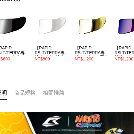
運送方式
無法說明
３．安心
【繳款方
付款後全
1.分期款
【「AFT
醒簡訊。
每筆NT$8
１．於結帳
2.透過簡
付」結帳
帳／街口支
付款後7-1
２．訂單
３．收到繳
每筆NT$8
【注意事
／ATM／
1.本服務
RAPID
【RAPID
【RAPID
【RAPID
※ 請注意
宅配
用戶於交
SLT/TERRA專用
RSLT/TERRA專用
RSLT/TERRA專用
RSLT/T
絡購買商品
片】墨色鏡片
鏡片】透明鏡片
鏡片】多層膜電鍍
鏡片】多
款買賣價
先享後付
$800
NT$800
NT$1,200
NT$1,200
每筆NT$8
TERRA/火影忍
【TERRA/火影忍
鏡片 金色
鏡片 紫色
2.基於同
※ 交易是
/頭文字D/七龍珠
者/頭文字D/七龍珠
【TERRA/火影忍
【TERRA
資料（包
是否繳費成
用，其他型號不
專用，其他型號不
者/頭文字D/七龍珠
者/頭文字
用，由本
付客戶支
用】
適用】
專用，其他型號不
專用，其
3.完整用
適用】
適用】
【注意事
１．透過由
說明
商品規格
相關推薦
交易，需
求債權轉
２．關於
https://aft
３．未成
「AFTE
任。