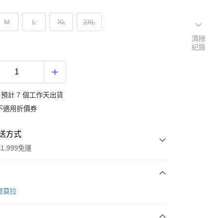
M
L
XL
2XL
清除
紀錄
預計 7 個工作天出貨
不適用折價券
送方式
1,999免運
次付款
比爾莫拉
期付款