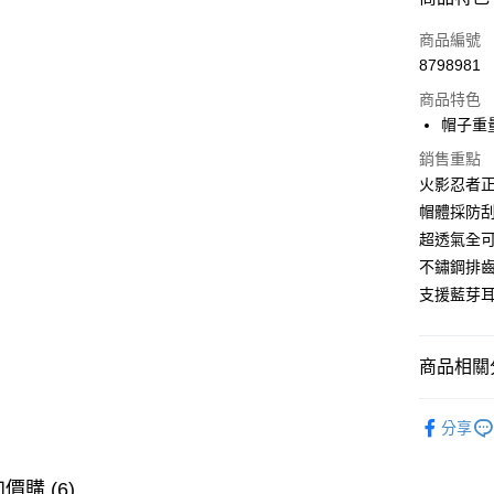
3 期 
商品編號
合作金
LINE Pay
8798981
華南商
Apple Pay
上海商
商品特色
國泰世
帽子重量 
街口支付
臺灣中
銷售重點
匯豐（
悠遊付
火影忍者
聯邦商
帽體採防
元大商
Google Pa
玉山商
超透氣全
台新國
全盈+PAY
不鏽鋼排
台灣樂
支援藍芽
大哥付你
相關說明
【大哥付
AFTEE先
商品相關分
1.本服務
2.付款方
相關說明
【Bilmo
流程，驗
【關於「A
分享
ATM付款
完成交易
備
AFTEE
3.實際核
便利好安
🔎找安全
4.訂單成
１．簡單
價購 (6)
消。如遇
２．便利