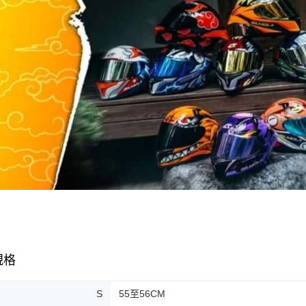
４．使用「
即時審查
結果請求
５．嚴禁
形，恩沛
動。
規格
S
55至56CM