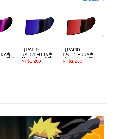
評估內容。
：先確認商品／服務後，再付款。
式說明】
家取貨
項不併入電信帳單，「大哥付你分期」於每月結算日後寄送繳費提
EE先享後付」結帳流程】
0，滿NT$1,999(含以上)免運費
方式選擇「AFTEE先享後付」後，將跳轉至「AFTEE先享後
訊連結打開帳單後，可選擇「超商條碼／台灣大直營門市／銀行轉
頁面，進行簡訊認證並確認金額後，即可完成結帳。
付／iPASS MONEY」等通路繳費。
1取貨
成立數日內，您將收到繳費通知簡訊。
費通知簡訊後14天內，點擊此簡訊中的連結，可透過四大超商
0，滿NT$1,999(含以上)免運費
項】
網路銀行／等多元方式進行付款，方視為交易完成。
係由「台灣大哥大股份有限公司」（以下簡稱本公司）所提供，讓
【RAPID
【RAPID
：結帳手續完成當下不需立刻繳費，但若您需要取消訂單，請聯
易時，得透過本服務購買商品或服務，並由商店將買賣／分期付
ERRA專用
RSLT/TERRA專用
RSLT/TERRA專用
的店家。未經商家同意取消之訂單仍視為有效，需透過AFTEE
層膜電鍍
鏡片】多層膜電鍍
鏡片】多層膜電鍍
金債權讓與本公司後，依約使用本公司帳單繳交帳款。
繳納相關費用。
NT$1,200
NT$1,200
0，滿NT$1,999(含以上)免運費
鏡片 藍色
鏡片 紅色
意付款使用「大哥付你分期」之契約關係目的，商店將以您的個人
否成功請以「AFTEE先享後付 」之結帳頁面顯示為準，若有關於
/火影忍
【TERRA/火影忍
【TERRA/火影忍
含姓名、電話或地址）提供予台灣大哥大進項蒐集、處理及利
功／繳費後需取消欲退款等相關疑問，請聯繫「AFTEE先享後
D/七龍珠
者/頭文字D/七龍珠
者/頭文字D/七龍珠
公司與您本人進行分期帳單所需資料之確認、核對及更正。
援中心」
https://netprotections.freshdesk.com/support/home
他型號不
專用，其他型號不
專用，其他型號不
戶服務條款，請詳閱以下連結：
https://oppay.tw/userRule
適用】
適用】
項】
恩沛科技股份有限公司提供之「AFTEE先享後付」服務完成之
依本服務之必要範圍內提供個人資料，並將交易相關給付款項請
讓予恩沛科技股份有限公司。
個人資料處理事宜，請瀏覽以下網址：
ee.tw/terms/#terms3
年的使用者請事先徵得法定代理人或監護人之同意方可使用
E先享後付」，若未經同意申辦者引起之損失，本公司不負相關責