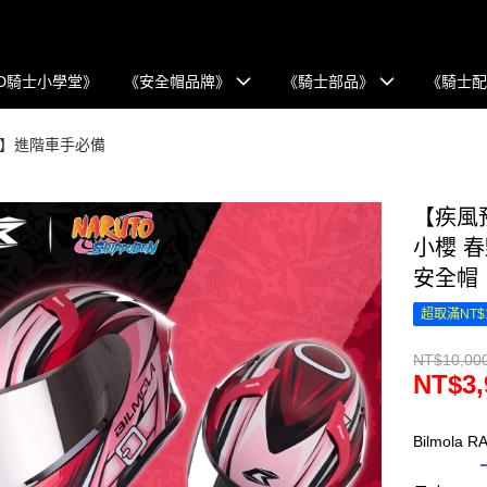
D騎士小學堂》
《安全帽品牌》
《騎士部品》
《騎士
全罩】進階車手必備
【疾風預購
小櫻 
安全帽
超取滿NT$
NT$10,00
NT$3,
Bilmola