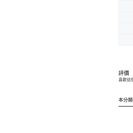
評價
喜歡這
本分類