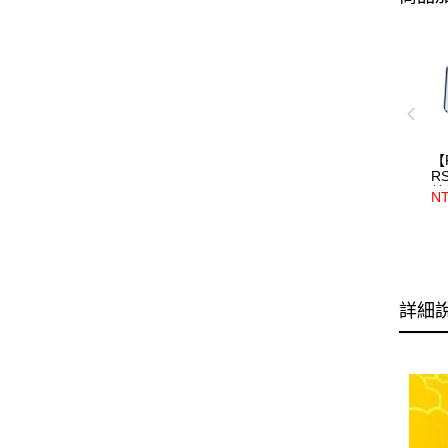
【
R
鏡
NT
【
者
專
適
詳細