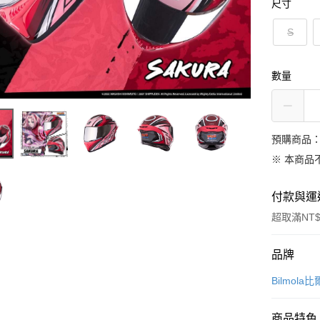
尺寸
S
數量
預購商品：
※ 本商品
付款與運
超取滿NT$
付款方式
品牌
信用卡一
Bilmola
信用卡分
商品特色