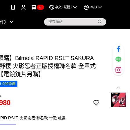
0
中文 (繁體)
TWD
配件》
】Bilmola RAPID RSLT SAKURA
春野櫻 火影忍者正版授權聯名款 全罩式
【電鍍鏡片另購】
1,999免運
0
980
 RAPID RSLT 火影忍者聯名款 十款可選