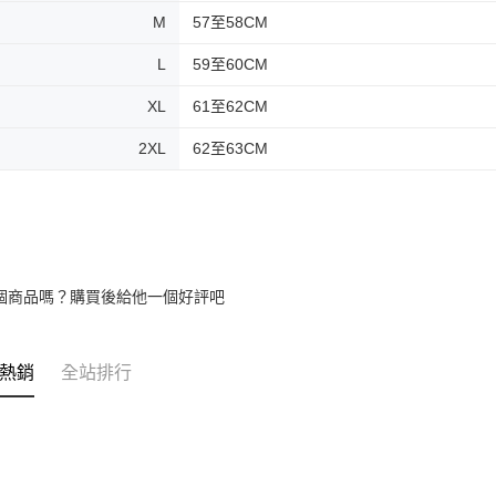
M
57至58CM
L
59至60CM
XL
61至62CM
2XL
62至63CM
個商品嗎？購買後給他一個好評吧
熱銷
全站排行