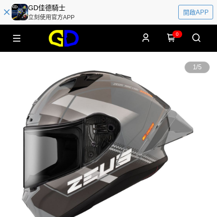
GD佳德騎士
開啟APP
立刻使用官方APP
0
1
/
5