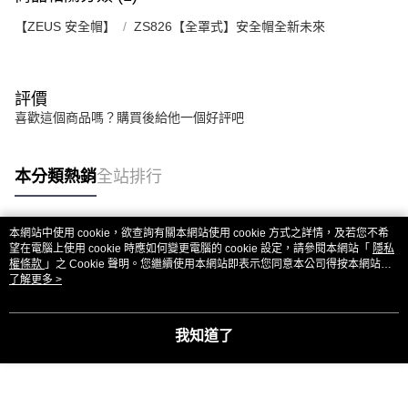
【ZEUS 安全帽】
ZS826【全罩式】安全帽全新未來
評價
喜歡這個商品嗎？購買後給他一個好評吧
本分類熱銷
全站排行
本網站中使用 cookie，欲查詢有關本網站使用 cookie 方式之詳情，及若您不希
熱門標籤
望在電腦上使用 cookie 時應如何變更電腦的 cookie 設定，請參閱本網站「
隱私
權條款
」之 Cookie 聲明。您繼續使用本網站即表示您同意本公司得按本網站使
用條款之 Cookie 聲明使用 cookie。
了解更多 >
我知道了