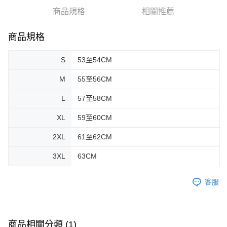
權轉讓予恩沛科技股份有限公司。
商品規格
相關推薦
２．關於個人資料處理事宜，請瀏覽以下網址：
https://aftee.tw/terms/#terms3
３．未成年的使用者請事先徵得法定代理人或監護人之同意方可使用
商品規格
「AFTEE先享後付」，若未經同意申辦者引起之損失，本公司不負相關責
任。
４．使用「AFTEE先享後付」時，將依據個別帳號之用戶狀況，依本公司即
S
53至54CM
時審查核予不同之上限額度；若仍有額度不足之情形，本公司將視審查結果
請求用戶進行身份認證。
M
55至56CM
５．嚴禁一人註冊多個帳號或使用他人資訊註冊。若發現惡意使用之情形，
恩沛科技股份有限公司將有權停止該用戶之使用額度並採取法律行動。
L
57至58CM
XL
59至60CM
2XL
61至62CM
3XL
63CM
客服
商品相關分類 (1)