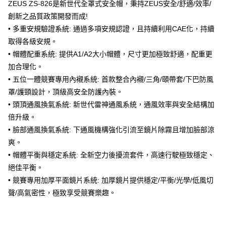
ZEUS ZS-826是新世代全罩式安全帽，秉持ZEUS安全/舒適/效率/
2.付款方式選擇「大哥付你分期」，訂單成立後會自動跳轉到大哥付的交易
相關說明
創新之品質政策開發而成!
流程，驗證手機門號後，選擇欲分期的期數、繳款截止日，確認付款後即完
【關於「AFTEE先享後付」】
成交易。
ATM付款
• 多重安規驗證系統: 通過多項安規認證，且持續利用CAE化，持續
AFTEE先享後付是「在收到商品之後才付款」的支付方式。 讓您購物簡單
3.實際核准額度、可分期數及費用金額請依後續交易確認頁面所載為準。
便利好安心！
取得各級安規。
4.訂單成立30分鐘內，如未前往確認交易或遇審核未通過，訂單將自動取
１．簡單：不需註冊會員、不需綁卡、不需儲值。
運送方式
消。如遇「轉專審核」未通過狀況，表示未達大哥付你分期系統評分，恕無
• 帽體配重系統: 提供A1/A2大小帽體，尺寸更加極致舒適，配重更
２．便利：只要手機號碼，簡訊認證，即可結帳。
法說明評估內容。
３．安心：先確認商品／服務後，再付款。
加合理化。
全家取貨付款
【繳款方式說明】
• 五位一體競賽專用內襯系統: 首款整合內襯/三角/頤帶套/下巴防風
1.分期款項不併入電信帳單，「大哥付你分期」於每月結算日後寄送繳費提
每筆NT$80，滿NT$1,999(含以上)免運費
【「AFTEE先享後付」結帳流程】
醒簡訊。
罩/護頸設計，頂級高安全防護內裝。
１．於結帳方式選擇「AFTEE先享後付」後，將跳轉至「AFTEE先享後付」
2.透過簡訊連結打開帳單後，可選擇「超商條碼／台灣大直營門市／銀行轉
付款後全家取貨
結帳頁面，進行簡訊認證並確認金額後，即可完成結帳。
• 頭頂通風換氣系統: 新世代雷神通風系統，通風效率與安全結構加
帳／街口支付／iPASS MONEY」等通路繳費。
２．訂單成立數日內，您將收到繳費通知簡訊。
每筆NT$80，滿NT$1,999(含以上)免運費
倍升級。
３．收到繳費通知簡訊後14天內，點擊此簡訊中的連結，可透過四大超商／
【注意事項】
• 臉部通風換氣系統: 下通風機構強化引流至鏡片除霧且增加臉部涼
ATM／網路銀行／等多元方式進行付款，方視為交易完成。
7-11取貨付款
1.本服務係由「台灣大哥大股份有限公司」（以下簡稱本公司）所提供，讓
※ 請注意：結帳手續完成當下不需立刻繳費，但若您需要取消訂單，請聯絡
爽。
用戶於交易時，得透過本服務購買商品或服務，並由商店將買賣／分期付款
每筆NT$80，滿NT$1,999(含以上)免運費
購買商品的店家。未經商家同意取消之訂單仍視為有效，需透過AFTEE先享
買賣價金債權讓與本公司後，依約使用本公司帳單繳交帳款。
• 帽體平衡與穩定系統: 全新空力後擾流套件，高速行駛極致穩定、
後付繳納相關費用。
2.基於同意付款使用「大哥付你分期」之契約關係目的，商店將以您的個人
付款後7-11取貨
※ 交易是否成功請以「AFTEE先享後付 」之結帳頁面顯示為準，若有關於
絕佳平衡。
資料（包含姓名、電話或地址）提供予台灣大哥大進項蒐集、處理及利用，
是否繳費成功／繳費後需取消欲退款等相關疑問，請聯繫「AFTEE先享後付
每筆NT$80，滿NT$1,999(含以上)免運費
• 競賽專用加厚平面鏡片系統: 加厚鏡片提供穩定/平衡/光學/低風切
由本公司與您本人進行分期帳單所需資料之確認、核對及更正。
客戶支援中心」
https://netprotections.freshdesk.com/support/home
3.完整用戶服務條款，請詳閱以下連結：
https://oppay.tw/userRule
聲/高氣密性，極致享受競賽樂趣。
宅配
【注意事項】
１．透過由恩沛科技股份有限公司提供之「AFTEE先享後付」服務完成之交
每筆NT$80，滿NT$1,999(含以上)免運費
易，需依本服務之必要範圍內提供個人資料，並將交易相關給付款項請求債