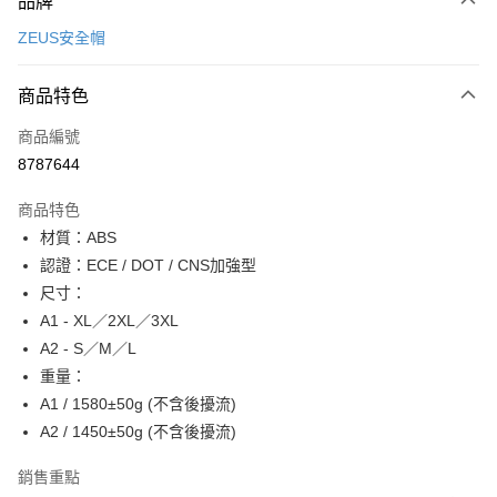
品牌
信用卡一次付款
ZEUS安全帽
信用卡分期付款
3 期 0 利率 每期
NT$1,100
21家銀行
商品特色
合作金庫商業銀行
第一商業銀行
超商取貨付款
商品編號
華南商業銀行
彰化商業銀行
8787644
LINE Pay
上海商業儲蓄銀行
台北富邦商業銀行
國泰世華商業銀行
兆豐國際商業銀行
商品特色
Apple Pay
臺灣中小企業銀行
台中商業銀行
材質：ABS
匯豐（台灣）商業銀行
華泰商業銀行
街口支付
認證：ECE / DOT / CNS加強型
聯邦商業銀行
遠東國際商業銀行
元大商業銀行
永豐商業銀行
尺寸：
悠遊付
玉山商業銀行
星展（台灣）商業銀行
A1 - XL／2XL／3XL
台新國際商業銀行
中國信託商業銀行
Google Pay
A2 - S／M／L
台灣樂天信用卡公司
重量：
全盈+PAY
A1 / 1580±50g (不含後擾流)
大哥付你分期
A2 / 1450±50g (不含後擾流)
相關說明
【大哥付你分期使用說明】
銷售重點
AFTEE先享後付
1.本服務由台灣大哥大提供，台灣大哥大用戶可立即使用無須另外申請。