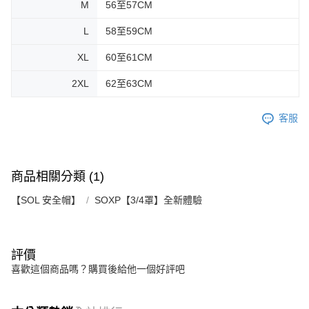
M
56至57CM
L
58至59CM
XL
60至61CM
2XL
62至63CM
客服
商品相關分類 (1)
【SOL 安全帽】
SOXP【3/4罩】全新體驗
評價
喜歡這個商品嗎？購買後給他一個好評吧