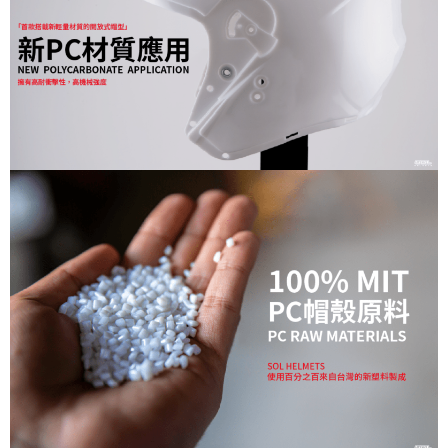
權轉讓予恩沛科技股份有限公司。
２．關於個人資料處理事宜，請瀏覽以下網址：
https://aftee.tw/terms/#terms3
３．未成年的使用者請事先徵得法定代理人或監護人之同意方可使用
「AFTEE先享後付」，若未經同意申辦者引起之損失，本公司不負相關責
任。
４．使用「AFTEE先享後付」時，將依據個別帳號之用戶狀況，依本公司即
時審查核予不同之上限額度；若仍有額度不足之情形，本公司將視審查結果
請求用戶進行身份認證。
５．嚴禁一人註冊多個帳號或使用他人資訊註冊。若發現惡意使用之情形，
恩沛科技股份有限公司將有權停止該用戶之使用額度並採取法律行動。