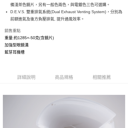
2.付款方式選擇「大哥付你分期」，訂單成立後會自動跳轉到大哥付的交易
備淺茶色鏡片，另有一般色兩色，與電鍍色三色可選購。
相關說明
流程，驗證手機門號後，選擇欲分期的期數、繳款截止日，確認付款後即完
【關於「AFTEE先享後付」】
D.E.V.S. 雙重排氣系統(Dual Exhaust Venting System)，分別為
成交易。
ATM付款
AFTEE先享後付是「在收到商品之後才付款」的支付方式。 讓您購物簡單
前額進氣及後方負壓排氣, 提升通風效率。
3.實際核准額度、可分期數及費用金額請依後續交易確認頁面所載為準。
便利好安心！
4.訂單成立30分鐘內，如未前往確認交易或遇審核未通過，訂單將自動取
１．簡單：不需註冊會員、不需綁卡、不需儲值。
運送方式
消。如遇「轉專審核」未通過狀況，表示未達大哥付你分期系統評分，恕無
銷售重點
２．便利：只要手機號碼，簡訊認證，即可結帳。
法說明評估內容。
３．安心：先確認商品／服務後，再付款。
重量:約1285+-50克(含鏡片)
全家取貨付款
【繳款方式說明】
加強型眼鏡溝
1.分期款項不併入電信帳單，「大哥付你分期」於每月結算日後寄送繳費提
每筆NT$80，滿NT$1,999(含以上)免運費
【「AFTEE先享後付」結帳流程】
醒簡訊。
藍芽耳機槽
１．於結帳方式選擇「AFTEE先享後付」後，將跳轉至「AFTEE先享後付」
2.透過簡訊連結打開帳單後，可選擇「超商條碼／台灣大直營門市／銀行轉
付款後全家取貨
結帳頁面，進行簡訊認證並確認金額後，即可完成結帳。
帳／街口支付／iPASS MONEY」等通路繳費。
２．訂單成立數日內，您將收到繳費通知簡訊。
每筆NT$80，滿NT$1,999(含以上)免運費
３．收到繳費通知簡訊後14天內，點擊此簡訊中的連結，可透過四大超商／
【注意事項】
ATM／網路銀行／等多元方式進行付款，方視為交易完成。
7-11取貨付款
1.本服務係由「台灣大哥大股份有限公司」（以下簡稱本公司）所提供，讓
詳細說明
商品規格
相關推薦
※ 請注意：結帳手續完成當下不需立刻繳費，但若您需要取消訂單，請聯絡
用戶於交易時，得透過本服務購買商品或服務，並由商店將買賣／分期付款
每筆NT$80，滿NT$1,999(含以上)免運費
購買商品的店家。未經商家同意取消之訂單仍視為有效，需透過AFTEE先享
買賣價金債權讓與本公司後，依約使用本公司帳單繳交帳款。
後付繳納相關費用。
2.基於同意付款使用「大哥付你分期」之契約關係目的，商店將以您的個人
付款後7-11取貨
※ 交易是否成功請以「AFTEE先享後付 」之結帳頁面顯示為準，若有關於
資料（包含姓名、電話或地址）提供予台灣大哥大進項蒐集、處理及利用，
是否繳費成功／繳費後需取消欲退款等相關疑問，請聯繫「AFTEE先享後付
每筆NT$80，滿NT$1,999(含以上)免運費
由本公司與您本人進行分期帳單所需資料之確認、核對及更正。
客戶支援中心」
https://netprotections.freshdesk.com/support/home
3.完整用戶服務條款，請詳閱以下連結：
https://oppay.tw/userRule
宅配
【注意事項】
１．透過由恩沛科技股份有限公司提供之「AFTEE先享後付」服務完成之交
每筆NT$80，滿NT$1,999(含以上)免運費
易，需依本服務之必要範圍內提供個人資料，並將交易相關給付款項請求債