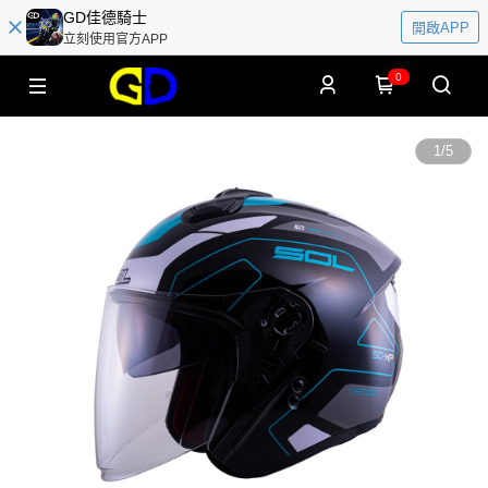
GD佳德騎士
開啟APP
立刻使用官方APP
0
1
/
5