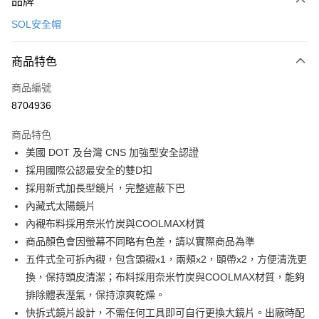
品牌
信用卡一次付款
SOL安全帽
信用卡分期付款
3 期 0 利率 每期
NT$833
21家銀行
商品特色
合作金庫商業銀行
第一商業銀行
超商取貨付款
商品編號
華南商業銀行
彰化商業銀行
8704936
LINE Pay
上海商業儲蓄銀行
台北富邦商業銀行
國泰世華商業銀行
兆豐國際商業銀行
商品特色
Apple Pay
臺灣中小企業銀行
台中商業銀行
美國 DOT 及台灣 CNS 加強型安全認證
匯豐（台灣）商業銀行
華泰商業銀行
街口支付
採用國際公認最安全的雙D扣
聯邦商業銀行
遠東國際商業銀行
元大商業銀行
永豐商業銀行
採用新式加長型鏡片，完整遮蔽下巴
悠遊付
玉山商業銀行
星展（台灣）商業銀行
內藏式太陽鏡片
台新國際商業銀行
中國信託商業銀行
Google Pay
內襯布料採用奈米竹炭與COOLMAX材質
台灣樂天信用卡公司
商品顏色會因螢幕不同略有色差，請以實際商品為準
全盈+PAY
五件式全可拆內襯，包含頭襯x1，兩頰x2，頤帶x2，方便清洗更
大哥付你分期
換，保持頭皮清潔；布料採用奈米竹炭與COOLMAX材質，能夠
相關說明
排除體表溼氣，保持涼爽乾燥。
【大哥付你分期使用說明】
快拆式鏡片設計，不需任何工具即可自行更換大鏡片。出廠時配
AFTEE先享後付
1.本服務由台灣大哥大提供，台灣大哥大用戶可立即使用無須另外申請。