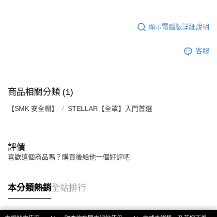
２．關於個人資料處理事宜，請瀏覽以下網址：
https://aftee.tw/terms/#terms3
３．未成年的使用者請事先徵得法定代理人或監護人之同意方可使用
顯示電腦版詳細說明
「AFTEE先享後付」，若未經同意申辦者引起之損失，本公司不負相關責
任。
４．使用「AFTEE先享後付」時，將依據個別帳號之用戶狀況，依本公司即
客服
時審查核予不同之上限額度；若仍有額度不足之情形，本公司將視審查結果
請求用戶進行身份認證。
５．嚴禁一人註冊多個帳號或使用他人資訊註冊。若發現惡意使用之情形，
恩沛科技股份有限公司將有權停止該用戶之使用額度並採取法律行動。
商品相關分類 (1)
【SMK 安全帽】
STELLAR【全罩】入門首選
評價
喜歡這個商品嗎？購買後給他一個好評吧
本分類熱銷
全站排行