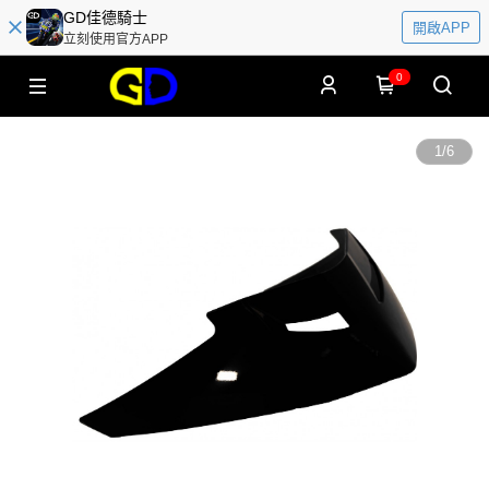
GD佳德騎士
開啟APP
立刻使用官方APP
0
1
/
6