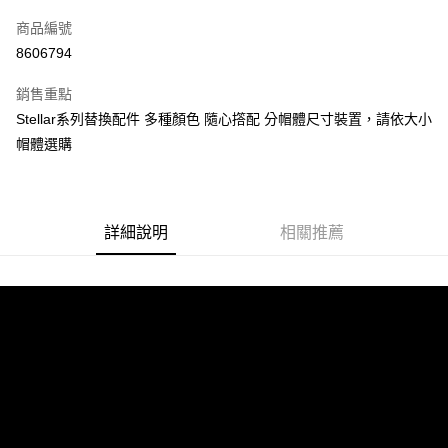
信用卡一次付款
商品編號
信用卡分期付款
8606794
3 期 0 利率 每期
NT$150
21家銀行
銷售重點
合作金庫商業銀行
第一商業銀行
超商取貨付款
Stellar系列替換配件 多種顏色 隨心撘配 分帽體尺寸裝置，請依大小
華南商業銀行
彰化商業銀行
帽體選購
LINE Pay
上海商業儲蓄銀行
台北富邦商業銀行
國泰世華商業銀行
兆豐國際商業銀行
Apple Pay
臺灣中小企業銀行
台中商業銀行
匯豐（台灣）商業銀行
華泰商業銀行
街口支付
聯邦商業銀行
遠東國際商業銀行
詳細說明
相關推薦
元大商業銀行
永豐商業銀行
悠遊付
玉山商業銀行
星展（台灣）商業銀行
台新國際商業銀行
中國信託商業銀行
Google Pay
台灣樂天信用卡公司
全盈+PAY
大哥付你分期
相關說明
【大哥付你分期使用說明】
AFTEE先享後付
1.本服務由台灣大哥大提供，台灣大哥大用戶可立即使用無須另外申請。