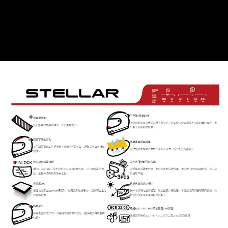
2.付款方式選擇「大哥付你分期」，訂單成立後會自動跳轉到大哥付的交易
相關說明
流程，驗證手機門號後，選擇欲分期的期數、繳款截止日，確認付款後即完
【關於「AFTEE先享後付」】
成交易。
ATM付款
AFTEE先享後付是「在收到商品之後才付款」的支付方式。 讓您購物簡單
3.實際核准額度、可分期數及費用金額請依後續交易確認頁面所載為準。
便利好安心！
4.訂單成立30分鐘內，如未前往確認交易或遇審核未通過，訂單將自動取
１．簡單：不需註冊會員、不需綁卡、不需儲值。
運送方式
消。如遇「轉專審核」未通過狀況，表示未達大哥付你分期系統評分，恕無
２．便利：只要手機號碼，簡訊認證，即可結帳。
法說明評估內容。
３．安心：先確認商品／服務後，再付款。
全家取貨付款
【繳款方式說明】
1.分期款項不併入電信帳單，「大哥付你分期」於每月結算日後寄送繳費提
每筆NT$80，滿NT$1,999(含以上)免運費
【「AFTEE先享後付」結帳流程】
醒簡訊。
１．於結帳方式選擇「AFTEE先享後付」後，將跳轉至「AFTEE先享後付」
2.透過簡訊連結打開帳單後，可選擇「超商條碼／台灣大直營門市／銀行轉
付款後全家取貨
結帳頁面，進行簡訊認證並確認金額後，即可完成結帳。
帳／街口支付／iPASS MONEY」等通路繳費。
２．訂單成立數日內，您將收到繳費通知簡訊。
每筆NT$80，滿NT$1,999(含以上)免運費
３．收到繳費通知簡訊後14天內，點擊此簡訊中的連結，可透過四大超商／
【注意事項】
ATM／網路銀行／等多元方式進行付款，方視為交易完成。
7-11取貨付款
1.本服務係由「台灣大哥大股份有限公司」（以下簡稱本公司）所提供，讓
※ 請注意：結帳手續完成當下不需立刻繳費，但若您需要取消訂單，請聯絡
用戶於交易時，得透過本服務購買商品或服務，並由商店將買賣／分期付款
每筆NT$80，滿NT$1,999(含以上)免運費
購買商品的店家。未經商家同意取消之訂單仍視為有效，需透過AFTEE先享
買賣價金債權讓與本公司後，依約使用本公司帳單繳交帳款。
後付繳納相關費用。
2.基於同意付款使用「大哥付你分期」之契約關係目的，商店將以您的個人
付款後7-11取貨
※ 交易是否成功請以「AFTEE先享後付 」之結帳頁面顯示為準，若有關於
資料（包含姓名、電話或地址）提供予台灣大哥大進項蒐集、處理及利用，
是否繳費成功／繳費後需取消欲退款等相關疑問，請聯繫「AFTEE先享後付
每筆NT$80，滿NT$1,999(含以上)免運費
由本公司與您本人進行分期帳單所需資料之確認、核對及更正。
客戶支援中心」
https://netprotections.freshdesk.com/support/home
3.完整用戶服務條款，請詳閱以下連結：
https://oppay.tw/userRule
宅配
【注意事項】
１．透過由恩沛科技股份有限公司提供之「AFTEE先享後付」服務完成之交
每筆NT$80，滿NT$1,999(含以上)免運費
易，需依本服務之必要範圍內提供個人資料，並將交易相關給付款項請求債
權轉讓予恩沛科技股份有限公司。