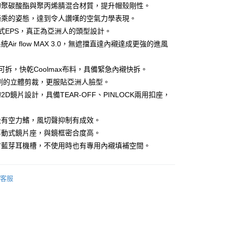
台灣）商業銀行
華泰商業銀行
的聚碳酸酯與聚丙烯腈混合材質，提升帽殼剛性。
業銀行
遠東國際商業銀行
騎乘的姿態，達到令人讚嘆的空氣力學表現。
業銀行
永豐商業銀行
式EPS，真正為亞洲人的頭型設計。
業銀行
星展（台灣）商業銀行
Air flow MAX 3.0，無遮擋直達內襯達成更強的進風
際商業銀行
中國信託商業銀行
y
天信用卡公司
可拆，快乾Coolmax布料，具備緊急內襯快拆。
切割的立體剪裁，更服貼亞洲人臉型。
分期
2D鏡片設計，具備TEAR-OFF、PINLOCK兩用扣座，
。
你分期使用說明】
享後付
由台灣大哥大提供，台灣大哥大用戶可立即使用無須另外申請。
設有空力鰭，風切聲抑制有成效。
式選擇「大哥付你分期」，訂單成立後會自動跳轉到大哥付的交易
浮動式鏡片座，與鏡框密合度高。
證手機門號後，選擇欲分期的期數、繳款截止日，確認付款後即
FTEE先享後付」】
。
寸藍芽耳機槽，不使用時也有專用內襯填補空間。
先享後付是「在收到商品之後才付款」的支付方式。 讓您購物簡單
准額度、可分期數及費用金額請依後續交易確認頁面所載為準。
心！
立30分鐘內，如未前往確認交易或遇審核未通過，訂單將自動取
：不需註冊會員、不需綁卡、不需儲值。
「轉專審核」未通過狀況，表示未達大哥付你分期系統評分，恕
：只要手機號碼，簡訊認證，即可結帳。
客服
評估內容。
：先確認商品／服務後，再付款。
式說明】
付款
項不併入電信帳單，「大哥付你分期」於每月結算日後寄送繳費提
EE先享後付」結帳流程】
0，滿NT$1,999(含以上)免運費
方式選擇「AFTEE先享後付」後，將跳轉至「AFTEE先享後
訊連結打開帳單後，可選擇「超商條碼／台灣大直營門市／銀行轉
頁面，進行簡訊認證並確認金額後，即可完成結帳。
付／iPASS MONEY」等通路繳費。