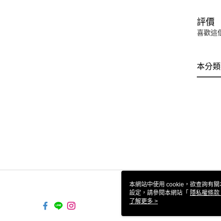
評價
喜歡這
本分類
本網站中使用 cookie，欲查詢有關
設定，請參閱本網站「
隱私權條款
使用 cookie。
了解更多 >