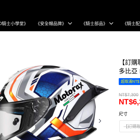
D騎士小學堂》
《安全帽品牌》
《騎士部品》
《騎士
【訂購聯
多比亞 
超取滿NT$
NT$7,300
NT$6,
尺寸
【訂購