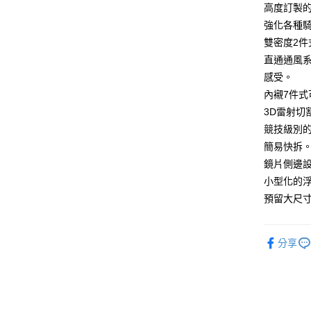
匯豐（
高度訂製
街口支付
聯邦商
強化各種
元大商
悠遊付
雙密度2件
玉山商
直通通風系統
台新國
Google Pa
感受。
台灣樂
全盈+PAY
內襯7件式
3D雷射
大哥付你
競技級別的
相關說明
簡易快拆
【大哥付
AFTEE先
1.本服務
鏡片側邊
2.付款方
相關說明
小型化的
流程，驗
【關於「A
ATM付款
完成交易
預留大尺
AFTEE
3.實際核
便利好安
4.訂單成
１．簡單
消。如遇
２．便利
運送方式
分享
無法說明
３．安心
【繳款方
全家取貨
1.分期款
【「AFT
醒簡訊。
每筆NT$8
１．於結帳
2.透過簡
付」結帳
帳／街口支