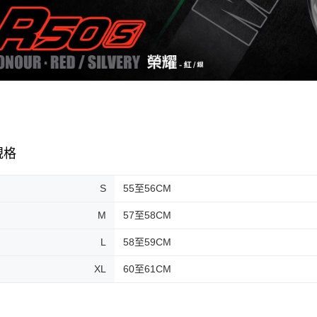
規格
S
55至56CM
M
57至58CM
L
58至59CM
XL
60至61CM