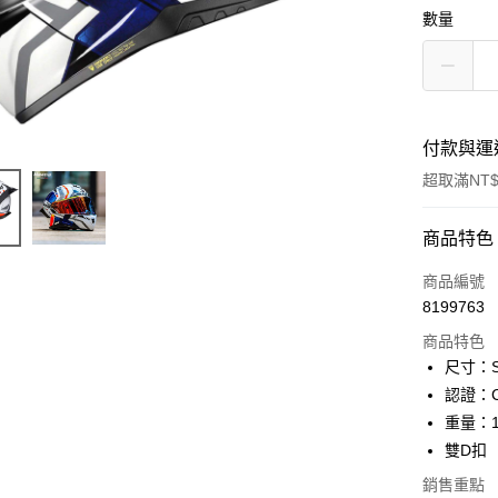
數量
付款與運
超取滿NT$
付款方式
商品特色
信用卡一
商品編號
8199763
信用卡分
商品特色
3 期 
尺寸：S 
合作金
認證：C
超商取貨
華南商
重量：15
LINE Pay
上海商
雙D扣
國泰世
Apple Pay
銷售重點
臺灣中