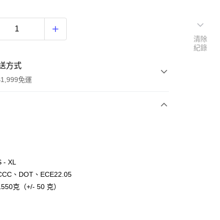
清除
紀錄
送方式
1,999免運
次付款
期付款
0 利率 每期
NT$2,100
21家銀行
- XL
庫商業銀行
第一商業銀行
CC、DOT、ECE22.05
付款
業銀行
彰化商業銀行
50克（+/- 50 克）
業儲蓄銀行
台北富邦商業銀行
華商業銀行
兆豐國際商業銀行
小企業銀行
台中商業銀行