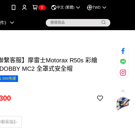
0
中文 (繁體)
TWD
配件》
繫客服】摩雷士Motorax R50s 彩繪
DOBBY MC2 全罩式安全帽
1,999免運
300
聯繫客服】