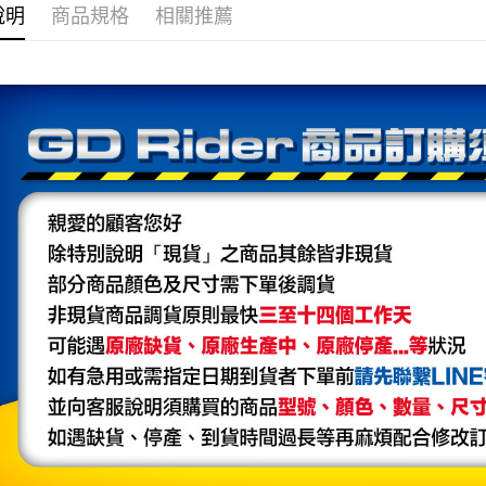
付款後全
２．訂單
說明
商品規格
相關推薦
３．收到繳
每筆NT$8
【注意事
／ATM／
1.本服務
※ 請注意
7-11取貨
用戶於交
絡購買商品
款買賣價
先享後付
每筆NT$8
2.基於同
※ 交易是
資料（包
是否繳費成
付款後7-1
用，由本
付客戶支
每筆NT$8
3.完整用
【注意事
宅配
１．透過由
交易，需
每筆NT$8
求債權轉
２．關於
https://aft
３．未成
「AFTE
任。
４．使用「
即時審查
結果請求
５．嚴禁
形，恩沛
動。