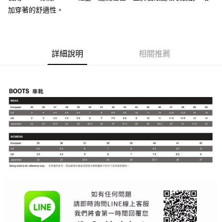
【大哥付你分期使用說明】
AFTEE先享後付
加穿著的舒適性。
1.本服務由台灣大哥大提供，台灣大哥大用戶可立即使用無須另外申請。
2.付款方式選擇「大哥付你分期」，訂單成立後會自動跳轉到大哥付的交易
相關說明
流程，驗證手機門號後，選擇欲分期的期數、繳款截止日，確認付款後即完
【關於「AFTEE先享後付」】
成交易。
ATM付款
AFTEE先享後付是「在收到商品之後才付款」的支付方式。 讓您購物簡單
3.實際核准額度、可分期數及費用金額請依後續交易確認頁面所載為準。
便利好安心！
詳細說明
相關推薦
4.訂單成立30分鐘內，如未前往確認交易或遇審核未通過，訂單將自動取
１．簡單：不需註冊會員、不需綁卡、不需儲值。
運送方式
消。如遇「轉專審核」未通過狀況，表示未達大哥付你分期系統評分，恕無
２．便利：只要手機號碼，簡訊認證，即可結帳。
法說明評估內容。
３．安心：先確認商品／服務後，再付款。
全家取貨付款
【繳款方式說明】
1.分期款項不併入電信帳單，「大哥付你分期」於每月結算日後寄送繳費提
每筆NT$80，滿NT$1,999(含以上)免運費
【「AFTEE先享後付」結帳流程】
醒簡訊。
１．於結帳方式選擇「AFTEE先享後付」後，將跳轉至「AFTEE先享後付」
2.透過簡訊連結打開帳單後，可選擇「超商條碼／台灣大直營門市／銀行轉
付款後全家取貨
結帳頁面，進行簡訊認證並確認金額後，即可完成結帳。
帳／街口支付／iPASS MONEY」等通路繳費。
２．訂單成立數日內，您將收到繳費通知簡訊。
每筆NT$80，滿NT$1,999(含以上)免運費
３．收到繳費通知簡訊後14天內，點擊此簡訊中的連結，可透過四大超商／
【注意事項】
ATM／網路銀行／等多元方式進行付款，方視為交易完成。
7-11取貨付款
1.本服務係由「台灣大哥大股份有限公司」（以下簡稱本公司）所提供，讓
※ 請注意：結帳手續完成當下不需立刻繳費，但若您需要取消訂單，請聯絡
用戶於交易時，得透過本服務購買商品或服務，並由商店將買賣／分期付款
每筆NT$80，滿NT$1,999(含以上)免運費
購買商品的店家。未經商家同意取消之訂單仍視為有效，需透過AFTEE先享
買賣價金債權讓與本公司後，依約使用本公司帳單繳交帳款。
後付繳納相關費用。
2.基於同意付款使用「大哥付你分期」之契約關係目的，商店將以您的個人
付款後7-11取貨
※ 交易是否成功請以「AFTEE先享後付 」之結帳頁面顯示為準，若有關於
資料（包含姓名、電話或地址）提供予台灣大哥大進項蒐集、處理及利用，
是否繳費成功／繳費後需取消欲退款等相關疑問，請聯繫「AFTEE先享後付
每筆NT$80，滿NT$1,999(含以上)免運費
由本公司與您本人進行分期帳單所需資料之確認、核對及更正。
客戶支援中心」
https://netprotections.freshdesk.com/support/home
3.完整用戶服務條款，請詳閱以下連結：
https://oppay.tw/userRule
宅配
【注意事項】
１．透過由恩沛科技股份有限公司提供之「AFTEE先享後付」服務完成之交
每筆NT$80，滿NT$1,999(含以上)免運費