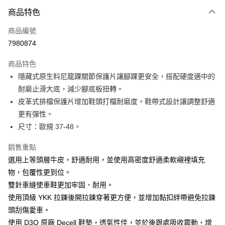
付款方式
商品特色
信用卡一次付款
商品編號
信用卡分期付款
7980874
3 期 0 利率 每期
NT$833
21家銀行
商品特色
合作金庫商業銀行
第一商業銀行
超商取貨付款
隱藏式原生料尼龍踝關節保護片讓腳踝更安全，搭配硬度適中的
華南商業銀行
彰化商業銀行
耐磨止滑大底，減少腳底板扭轉。
LINE Pay
上海商業儲蓄銀行
台北富邦商業銀行
國泰世華商業銀行
兆豐國際商業銀行
皮革式排檔保護片增加鞋頭打檔耐磨度。鞋帶式設計讓調整舒適
Apple Pay
臺灣中小企業銀行
台中商業銀行
更有彈性。
匯豐（台灣）商業銀行
華泰商業銀行
尺寸：歐規 37-48。
街口支付
聯邦商業銀行
遠東國際商業銀行
元大商業銀行
永豐商業銀行
悠遊付
銷售重點
玉山商業銀行
星展（台灣）商業銀行
選用上等頭層牛皮，舒適耐用，並使用高密度舒適柔軟襯裡填充
台新國際商業銀行
中國信託商業銀行
Google Pay
物，包覆性更到位。
台灣樂天信用卡公司
全盈+PAY
雙針車縫使車鞋更加牢固、耐用。
使用頂級 YKK 拉鍊後開拉鍊穿著更方便，並增加黏扣絆帶避免拉鍊
大哥付你分期
頭刮傷愛車。
相關說明
使用 D3O 原廠 Decell 鞋墊，透氣性佳，並於後跟處吸收震動，增