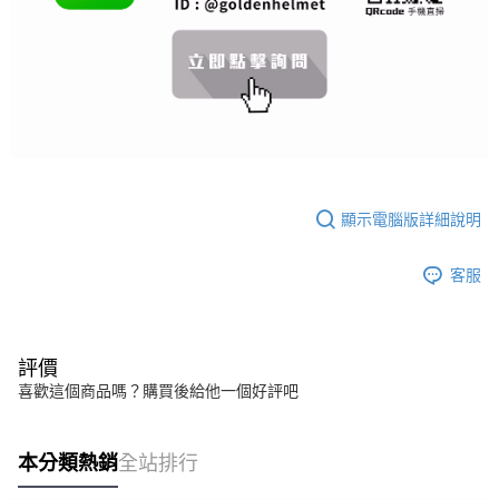
易，需依本服務之必要範圍內提供個人資料，並將交易相關給付款項請求債
權轉讓予恩沛科技股份有限公司。
２．關於個人資料處理事宜，請瀏覽以下網址：
https://aftee.tw/terms/#terms3
３．未成年的使用者請事先徵得法定代理人或監護人之同意方可使用
「AFTEE先享後付」，若未經同意申辦者引起之損失，本公司不負相關責
任。
４．使用「AFTEE先享後付」時，將依據個別帳號之用戶狀況，依本公司即
時審查核予不同之上限額度；若仍有額度不足之情形，本公司將視審查結果
請求用戶進行身份認證。
５．嚴禁一人註冊多個帳號或使用他人資訊註冊。若發現惡意使用之情形，
顯示電腦版詳細說明
恩沛科技股份有限公司將有權停止該用戶之使用額度並採取法律行動。
客服
評價
喜歡這個商品嗎？購買後給他一個好評吧
本分類熱銷
全站排行