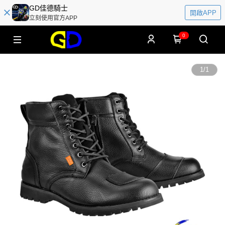
GD佳德騎士
開啟APP
立刻使用官方APP
0
1
/
1