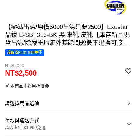
【零碼出清/原價5000出清只要2500】Exustar
晶銳 E-SBT313-BK 黑 車靴 皮靴【庫存新品現
貨出清/除嚴重瑕疵外其餘問題概不退換可接受
者再購買】
超取滿NT$1,999免運
NT$5,000
NT$2,500
※ 本商品不適用折價券
請選擇商品選項
付款與運送方式
超取滿NT$1,999免運