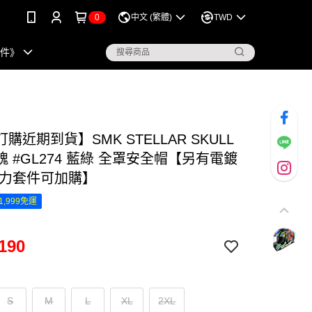
0
中文 (繁體)
TWD
配件》
購近期到貨】SMK STELLAR SKULL
 #GL274 藍綠 全罩安全帽【另有電鍍
空力套件可加購】
1,999免運
190
S
M
L
XL
2XL