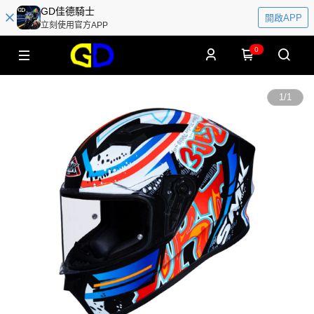
GD佳德騎士
開啟APP
立刻使用官方APP
0
1
/
1