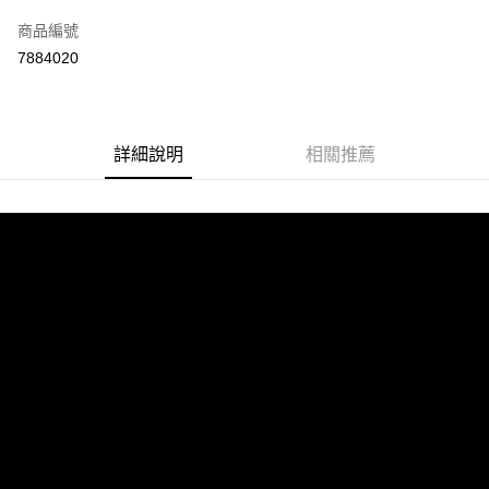
信用卡一次付款
商品編號
信用卡分期付款
7884020
3 期 0 利率 每期
NT$1,063
21家銀行
合作金庫商業銀行
第一商業銀行
超商取貨付款
華南商業銀行
彰化商業銀行
詳細說明
相關推薦
LINE Pay
上海商業儲蓄銀行
台北富邦商業銀行
國泰世華商業銀行
兆豐國際商業銀行
Apple Pay
臺灣中小企業銀行
台中商業銀行
匯豐（台灣）商業銀行
華泰商業銀行
街口支付
聯邦商業銀行
遠東國際商業銀行
元大商業銀行
永豐商業銀行
悠遊付
玉山商業銀行
星展（台灣）商業銀行
台新國際商業銀行
中國信託商業銀行
Google Pay
台灣樂天信用卡公司
全盈+PAY
大哥付你分期
相關說明
【大哥付你分期使用說明】
AFTEE先享後付
1.本服務由台灣大哥大提供，台灣大哥大用戶可立即使用無須另外申請。