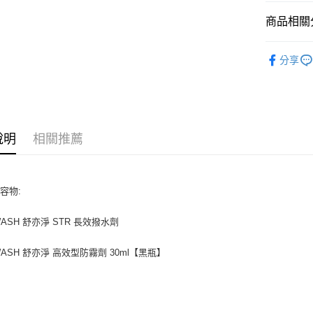
元大商
悠遊付
玉山商
商品相關分
台新國
Google Pa
台灣樂
【滿千送
全盈+PAY
分享
大哥付你
相關說明
【大哥付
AFTEE先
1.本服務
說明
相關推薦
2.付款方
相關說明
流程，驗
【關於「A
ATM付款
完成交易
AFTEE
3.實際核
便利好安
容物:
4.訂單成
１．簡單
消。如遇
２．便利
運送方式
無法說明
３．安心
WASH 舒亦淨 STR 長效撥水劑
【繳款方
全家取貨
1.分期款
【「AFT
WASH 舒亦淨 高效型防霧劑 30ml【黑瓶】
醒簡訊。
每筆NT$8
１．於結帳
2.透過簡
付」結帳
帳／街口支
付款後全
２．訂單
３．收到繳
每筆NT$8
【注意事
／ATM／