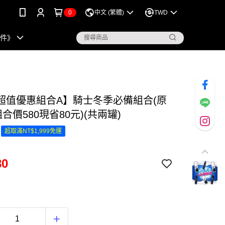
0
中文 (繁體)
TWD
配件》
超值優惠組合A】騎士冬季必備組合(原
組合價580現省80元)(共兩罐)
超取滿NT$1,999免運
80