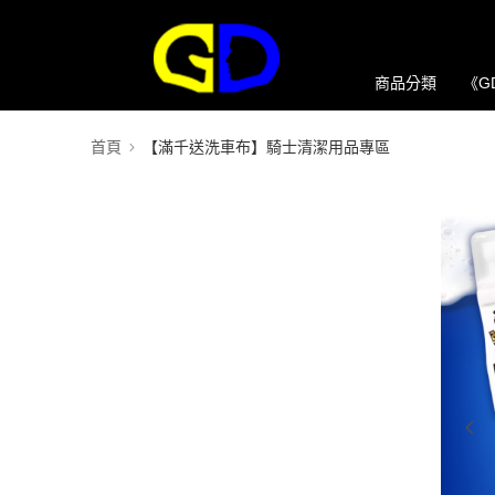
商品分類
《G
首頁
【滿千送洗車布】騎士清潔用品專區