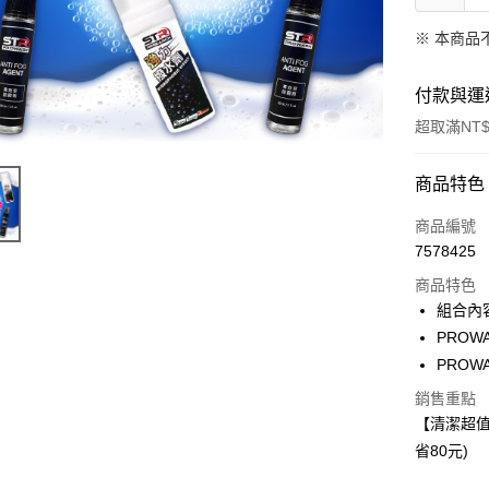
※ 本商品
付款與運
超取滿NT$
付款方式
商品特色
信用卡一
商品編號
7578425
信用卡分
商品特色
3 期 
組合內
合作金
PROW
超商取貨
華南商
PROW
LINE Pay
上海商
銷售重點
國泰世
Apple Pay
【清潔超值
臺灣中
匯豐（
省80元)
街口支付
聯邦商