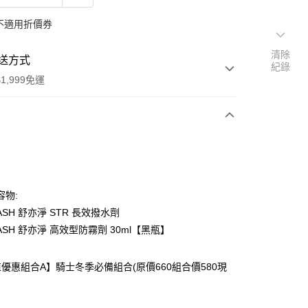
不適用折價券
清除
送方式
紀錄
1,999免運
次付款
期付款
0 利率 每期
NT$193
21家銀行
容物:
庫商業銀行
第一商業銀行
ASH 舒亦淨 STR 長效撥水劑
付款
業銀行
彰化商業銀行
ASH 舒亦淨 高效型防霧劑 30ml【黑瓶】
業儲蓄銀行
台北富邦商業銀行
華商業銀行
兆豐國際商業銀行
優惠組合A】騎士冬季必備組合(原價660組合價580現
小企業銀行
台中商業銀行
台灣）商業銀行
華泰商業銀行
業銀行
遠東國際商業銀行