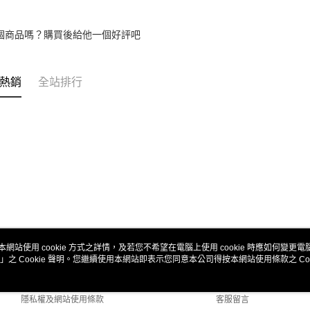
1.本服務
※ 請注意
7-11取貨
用戶於交
絡購買商品
款買賣價
先享後付
每筆NT$8
個商品嗎？購買後給他一個好評吧
2.基於同
※ 交易是
資料（包
是否繳費成
付款後7-1
用，由本
付客戶支
每筆NT$8
3.完整用
熱銷
全站排行
【注意事
宅配
１．透過由
交易，需
每筆NT$8
求債權轉
２．關於
https://aft
３．未成
「AFTE
任。
４．使用「
即時審查
結果請求
５．嚴禁
本網站使用 cookie 方式之詳情，及若您不希望在電腦上使用 cookie 時應如何變更電腦的
形，恩沛
」之 Cookie 聲明。您繼續使用本網站即表示您同意本公司得按本網站使用條款之 Coo
關於我們
客服資訊
動。
商店簡介
購物說明
隱私權及網站使用條款
客服留言