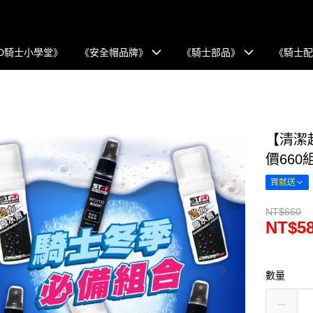
D騎士小學堂》
《安全帽品牌》
《騎士部品》
《騎士
【清潔
價660
買就送
NT$660
NT$5
數量