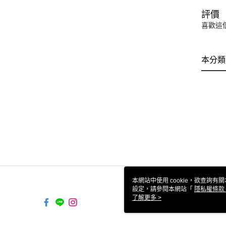
評價
喜歡這
本分類
本網站中使用 cookie，欲查詢有關
設定，請參閱本網站「
隱私權條款
使用 cookie。
了解更多 >