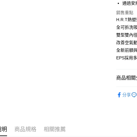
通過安規
國泰世
Apple Pay
銷售重點
臺灣中
匯豐（
H.R.T
街口支付
聯邦商
全可拆洗
元大商
悠遊付
雙型雙內
玉山商
改善空氣
台新國
Google Pa
全新前額
台灣樂
全盈+PAY
EPS採用
大哥付你
相關說明
商品相關分
【大哥付
AFTEE先
1.本服務
【AIROH
2.付款方
相關說明
分享
流程，驗
【關於「A
ATM付款
完成交易
AFTEE
3.實際核
便利好安
4.訂單成
１．簡單
消。如遇
２．便利
運送方式
無法說明
３．安心
說明
商品規格
相關推薦
【繳款方
全家取貨
1.分期款