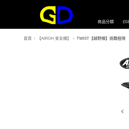
商品分類
《G
首頁
【AIROH 安全帽】
TWIST【越野帽】挑戰極限