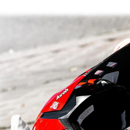
【「AFT
醒簡訊。
每筆NT$8
１．於結帳
2.透過簡
付」結帳
帳／街口支
付款後全
２．訂單
３．收到繳
每筆NT$8
【注意事
／ATM／
1.本服務
※ 請注意
7-11取貨
用戶於交
絡購買商品
款買賣價
先享後付
每筆NT$8
2.基於同
※ 交易是
資料（包
是否繳費成
付款後7-1
用，由本
付客戶支
每筆NT$8
3.完整用
【注意事
宅配
１．透過由
交易，需
每筆NT$8
求債權轉
２．關於
https://aft
３．未成
「AFTE
任。
４．使用「
即時審查
結果請求