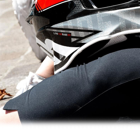
５．嚴禁
形，恩沛
動。