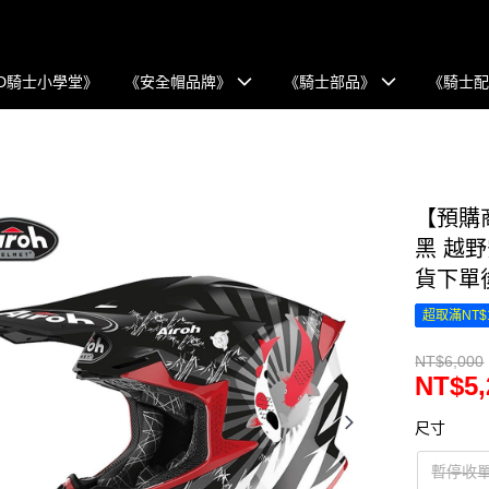
D騎士小學堂》
《安全帽品牌》
《騎士部品》
《騎士
【預購商品
黑 越
貨下單
超取滿NT$
NT$6,000
NT$5,
尺寸
暫停收