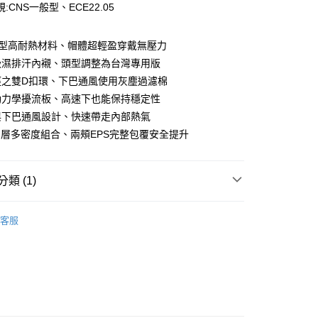
:CNS一般型、ECE22.05
華商業銀行
兆豐國際商業銀行
小企業銀行
台中商業銀行
台灣）商業銀行
華泰商業銀行
熱塑型高耐熱材料、帽體超輕盈穿戴無壓力
業銀行
遠東國際商業銀行
吸濕排汗內襯、頭型調整為台灣專用版
業銀行
永豐商業銀行
徑之雙D扣環、下巴通風使用灰塵過濾棉
業銀行
星展（台灣）商業銀行
動力學擾流板、高速下也能保持穩定性
際商業銀行
中國信託商業銀行
y
與下巴通風設計、快速帶走內部熱氣
天信用卡公司
多層多密度組合、兩頰EPS完整包覆安全提升
分期
類 (1)
你分期使用說明】
享後付
由台灣大哥大提供，台灣大哥大用戶可立即使用無須另外申請。
 安全帽】
TWIST【越野帽】挑戰極限
式選擇「大哥付你分期」，訂單成立後會自動跳轉到大哥付的交易
客服
證手機門號後，選擇欲分期的期數、繳款截止日，確認付款後即
FTEE先享後付」】
。
先享後付是「在收到商品之後才付款」的支付方式。 讓您購物簡單
准額度、可分期數及費用金額請依後續交易確認頁面所載為準。
心！
立30分鐘內，如未前往確認交易或遇審核未通過，訂單將自動取
：不需註冊會員、不需綁卡、不需儲值。
「轉專審核」未通過狀況，表示未達大哥付你分期系統評分，恕
：只要手機號碼，簡訊認證，即可結帳。
評估內容。
：先確認商品／服務後，再付款。
式說明】
付款
項不併入電信帳單，「大哥付你分期」於每月結算日後寄送繳費提