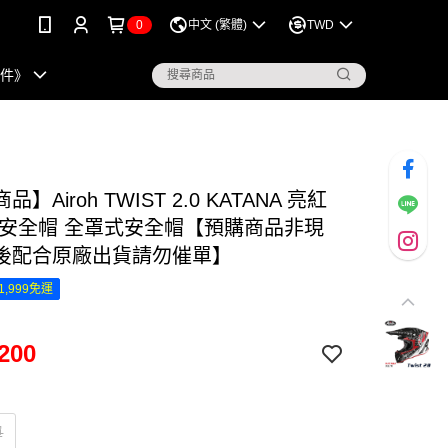
0
中文 (繁體)
TWD
配件》
】Airoh TWIST 2.0 KATANA 亮紅
野安全帽 全罩式安全帽【預購商品非現
後配合原廠出貨請勿催單】
1,999免運
200
單