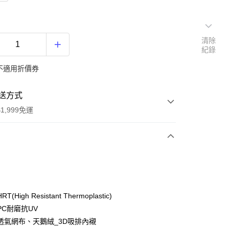
清除
紀錄
不適用折價券
送方式
1,999免運
次付款
期付款
0 利率 每期
NT$1,733
21家銀行
(High Resistant Thermoplastic)
庫商業銀行
第一商業銀行
PC耐磨抗UV
付款
業銀行
彰化商業銀行
透氣網布、天鵝絨_3D吸排內襯
業儲蓄銀行
台北富邦商業銀行