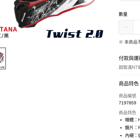
數量
※ 本商品
付款與運
超取滿NT$
付款方式
商品特色
信用卡一
商品編號
7197859
信用卡分
商品特色
3 期 
帽體：HRT
合作金
鏡片：
超商取貨
華南商
內襯：
LINE Pay
上海商