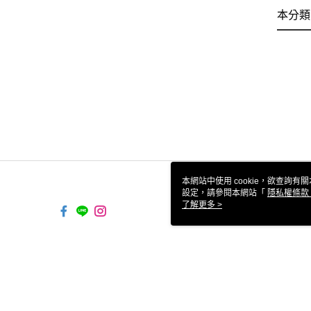
本分類
本網站中使用 cookie，欲查詢有關
設定，請參閱本網站「
隱私權條款
使用 cookie。
了解更多 >