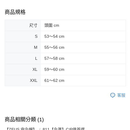
https://aftee.tw/terms/#terms3
３．未成年的使用者請事先徵得法定代理人或監護人之同意方可使用
商品規格
「AFTEE先享後付」，若未經同意申辦者引起之損失，本公司不負相關責
任。
４．使用「AFTEE先享後付」時，將依據個別帳號之用戶狀況，依本公司即
尺寸
頭圍 cm
時審查核予不同之上限額度；若仍有額度不足之情形，本公司將視審查結果
請求用戶進行身份認證。
S
53～54 cm
５．嚴禁一人註冊多個帳號或使用他人資訊註冊。若發現惡意使用之情形，
恩沛科技股份有限公司將有權停止該用戶之使用額度並採取法律行動。
M
55～56 cm
L
57～58 cm
XL
59～60 cm
XXL
61～62 cm
客服
商品相關分類 (1)
【ZEUS 安全帽】
811【全罩】C/P值首選