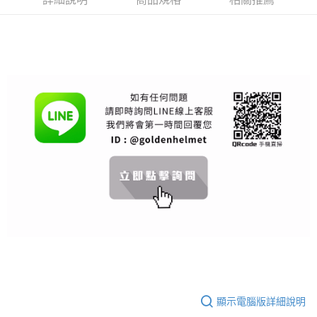
【關於「AFTEE先享後付」】
成交易。
ATM付款
AFTEE先享後付是「在收到商品之後才付款」的支付方式。 讓您購物簡單
3.實際核准額度、可分期數及費用金額請依後續交易確認頁面所載為準。
便利好安心！
4.訂單成立30分鐘內，如未前往確認交易或遇審核未通過，訂單將自動取
１．簡單：不需註冊會員、不需綁卡、不需儲值。
運送方式
消。如遇「轉專審核」未通過狀況，表示未達大哥付你分期系統評分，恕無
２．便利：只要手機號碼，簡訊認證，即可結帳。
法說明評估內容。
３．安心：先確認商品／服務後，再付款。
全家取貨付款
【繳款方式說明】
1.分期款項不併入電信帳單，「大哥付你分期」於每月結算日後寄送繳費提
每筆NT$80，滿NT$1,999(含以上)免運費
【「AFTEE先享後付」結帳流程】
醒簡訊。
１．於結帳方式選擇「AFTEE先享後付」後，將跳轉至「AFTEE先享後付」
2.透過簡訊連結打開帳單後，可選擇「超商條碼／台灣大直營門市／銀行轉
付款後全家取貨
結帳頁面，進行簡訊認證並確認金額後，即可完成結帳。
帳／街口支付／iPASS MONEY」等通路繳費。
２．訂單成立數日內，您將收到繳費通知簡訊。
每筆NT$80，滿NT$1,999(含以上)免運費
３．收到繳費通知簡訊後14天內，點擊此簡訊中的連結，可透過四大超商／
【注意事項】
ATM／網路銀行／等多元方式進行付款，方視為交易完成。
7-11取貨付款
1.本服務係由「台灣大哥大股份有限公司」（以下簡稱本公司）所提供，讓
※ 請注意：結帳手續完成當下不需立刻繳費，但若您需要取消訂單，請聯絡
用戶於交易時，得透過本服務購買商品或服務，並由商店將買賣／分期付款
每筆NT$80，滿NT$1,999(含以上)免運費
購買商品的店家。未經商家同意取消之訂單仍視為有效，需透過AFTEE先享
買賣價金債權讓與本公司後，依約使用本公司帳單繳交帳款。
後付繳納相關費用。
2.基於同意付款使用「大哥付你分期」之契約關係目的，商店將以您的個人
付款後7-11取貨
※ 交易是否成功請以「AFTEE先享後付 」之結帳頁面顯示為準，若有關於
資料（包含姓名、電話或地址）提供予台灣大哥大進項蒐集、處理及利用，
是否繳費成功／繳費後需取消欲退款等相關疑問，請聯繫「AFTEE先享後付
每筆NT$80，滿NT$1,999(含以上)免運費
由本公司與您本人進行分期帳單所需資料之確認、核對及更正。
客戶支援中心」
https://netprotections.freshdesk.com/support/home
3.完整用戶服務條款，請詳閱以下連結：
https://oppay.tw/userRule
宅配
【注意事項】
１．透過由恩沛科技股份有限公司提供之「AFTEE先享後付」服務完成之交
每筆NT$80，滿NT$1,999(含以上)免運費
易，需依本服務之必要範圍內提供個人資料，並將交易相關給付款項請求債
權轉讓予恩沛科技股份有限公司。
顯示電腦版詳細說明
２．關於個人資料處理事宜，請瀏覽以下網址：