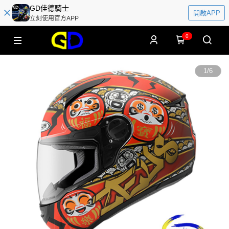
GD佳德騎士
開啟APP
立刻使用官方APP
0
1
/
6