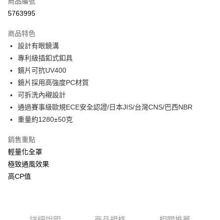
商品編號
信用卡分期付款
5763995
3 期 0 利率 每期
NT$810
21家銀行
商品特色
合作金庫商業銀行
第一商業銀行
超商取貨付款
設計有眼鏡溝
華南商業銀行
彰化商業銀行
專利級插釦式釦具
LINE Pay
上海商業儲蓄銀行
台北富邦商業銀行
國泰世華商業銀行
兆豐國際商業銀行
鏡片可抗UV400
Apple Pay
臺灣中小企業銀行
台中商業銀行
鏡片採用高強度PC材質
匯豐（台灣）商業銀行
華泰商業銀行
可拆洗內襯設計
街口支付
聯邦商業銀行
遠東國際商業銀行
通過賽事級歐規ECE安全認證/日本JIS/台灣CNS/巴西NBR
元大商業銀行
永豐商業銀行
悠遊付
重量約1280±50克
玉山商業銀行
星展（台灣）商業銀行
台新國際商業銀行
中國信託商業銀行
Google Pay
銷售重點
台灣樂天信用卡公司
全盈+PAY
輕量化全罩
極致通風效果
大哥付你分期
高CP值
相關說明
【大哥付你分期使用說明】
AFTEE先享後付
1.本服務由台灣大哥大提供，台灣大哥大用戶可立即使用無須另外申請。
2.付款方式選擇「大哥付你分期」，訂單成立後會自動跳轉到大哥付的交易
相關說明
流程，驗證手機門號後，選擇欲分期的期數、繳款截止日，確認付款後即完
詳細說明
商品規格
相關推薦