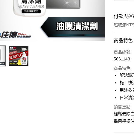
付款與運
超取滿NT$
付款方式
商品特色
信用卡一
商品編號
5661143
信用卡分
商品特色
3 期 
解決玻
合作金
施工快
超商取貨
華南商
用途多
LINE Pay
上海商
日常清潔
國泰世
Apple Pay
銷售重點
臺灣中
匯豐（
輕鬆去除白
街口支付
聯邦商
採用檸檬
元大商
悠遊付
玉山商