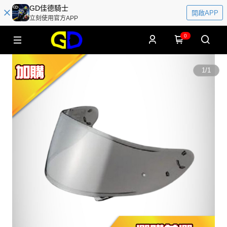
GD佳德騎士
開啟APP
立刻使用官方APP
0
1
/
1