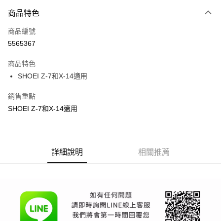
付款方式
商品特色
信用卡一次付款
商品編號
信用卡分期付款
5565367
3 期 0 利率 每期
NT$1,000
21家銀行
商品特色
合作金庫商業銀行
第一商業銀行
超商取貨付款
SHOEI Z-7和X-14適用
華南商業銀行
彰化商業銀行
LINE Pay
上海商業儲蓄銀行
台北富邦商業銀行
銷售重點
國泰世華商業銀行
兆豐國際商業銀行
Apple Pay
SHOEI Z-7和X-14適用
臺灣中小企業銀行
台中商業銀行
匯豐（台灣）商業銀行
華泰商業銀行
街口支付
聯邦商業銀行
遠東國際商業銀行
元大商業銀行
永豐商業銀行
悠遊付
玉山商業銀行
詳細說明
星展（台灣）商業銀行
相關推薦
台新國際商業銀行
中國信託商業銀行
Google Pay
台灣樂天信用卡公司
全盈+PAY
大哥付你分期
相關說明