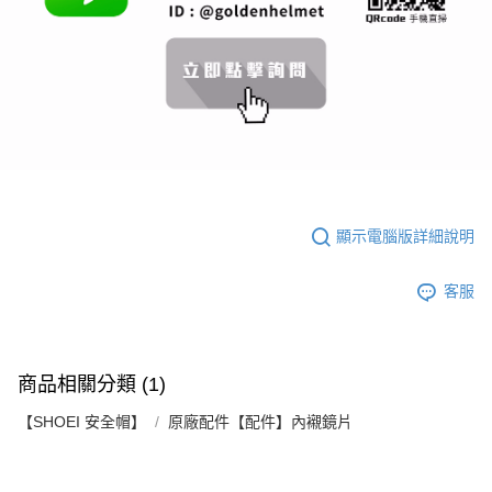
【大哥付你分期使用說明】
AFTEE先享後付
1.本服務由台灣大哥大提供，台灣大哥大用戶可立即使用無須另外申請。
2.付款方式選擇「大哥付你分期」，訂單成立後會自動跳轉到大哥付的交易
相關說明
流程，驗證手機門號後，選擇欲分期的期數、繳款截止日，確認付款後即完
【關於「AFTEE先享後付」】
成交易。
ATM付款
AFTEE先享後付是「在收到商品之後才付款」的支付方式。 讓您購物簡單
3.實際核准額度、可分期數及費用金額請依後續交易確認頁面所載為準。
便利好安心！
4.訂單成立30分鐘內，如未前往確認交易或遇審核未通過，訂單將自動取
１．簡單：不需註冊會員、不需綁卡、不需儲值。
運送方式
消。如遇「轉專審核」未通過狀況，表示未達大哥付你分期系統評分，恕無
２．便利：只要手機號碼，簡訊認證，即可結帳。
法說明評估內容。
３．安心：先確認商品／服務後，再付款。
全家取貨付款
【繳款方式說明】
1.分期款項不併入電信帳單，「大哥付你分期」於每月結算日後寄送繳費提
每筆NT$80，滿NT$1,999(含以上)免運費
【「AFTEE先享後付」結帳流程】
醒簡訊。
１．於結帳方式選擇「AFTEE先享後付」後，將跳轉至「AFTEE先享後付」
顯示電腦版詳細說明
2.透過簡訊連結打開帳單後，可選擇「超商條碼／台灣大直營門市／銀行轉
付款後全家取貨
結帳頁面，進行簡訊認證並確認金額後，即可完成結帳。
帳／街口支付／iPASS MONEY」等通路繳費。
２．訂單成立數日內，您將收到繳費通知簡訊。
每筆NT$80，滿NT$1,999(含以上)免運費
３．收到繳費通知簡訊後14天內，點擊此簡訊中的連結，可透過四大超商／
客服
【注意事項】
ATM／網路銀行／等多元方式進行付款，方視為交易完成。
7-11取貨付款
1.本服務係由「台灣大哥大股份有限公司」（以下簡稱本公司）所提供，讓
※ 請注意：結帳手續完成當下不需立刻繳費，但若您需要取消訂單，請聯絡
用戶於交易時，得透過本服務購買商品或服務，並由商店將買賣／分期付款
每筆NT$80，滿NT$1,999(含以上)免運費
購買商品的店家。未經商家同意取消之訂單仍視為有效，需透過AFTEE先享
買賣價金債權讓與本公司後，依約使用本公司帳單繳交帳款。
後付繳納相關費用。
2.基於同意付款使用「大哥付你分期」之契約關係目的，商店將以您的個人
商品相關分類 (1)
付款後7-11取貨
※ 交易是否成功請以「AFTEE先享後付 」之結帳頁面顯示為準，若有關於
資料（包含姓名、電話或地址）提供予台灣大哥大進項蒐集、處理及利用，
是否繳費成功／繳費後需取消欲退款等相關疑問，請聯繫「AFTEE先享後付
每筆NT$80，滿NT$1,999(含以上)免運費
由本公司與您本人進行分期帳單所需資料之確認、核對及更正。
【SHOEI 安全帽】
原廠配件【配件】內襯鏡片
客戶支援中心」
https://netprotections.freshdesk.com/support/home
3.完整用戶服務條款，請詳閱以下連結：
https://oppay.tw/userRule
宅配
【注意事項】
１．透過由恩沛科技股份有限公司提供之「AFTEE先享後付」服務完成之交
每筆NT$80，滿NT$1,999(含以上)免運費