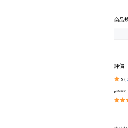
商品
評價
5
(
e******1