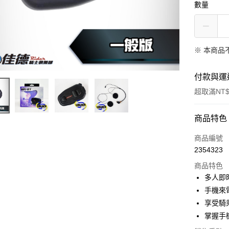
數量
※ 本商品
付款與運
超取滿NT$
付款方式
商品特色
信用卡一
商品編號
2354323
信用卡分
商品特色
3 期 
多人即
合作金
手機來
超商取貨
華南商
享受騎
LINE Pay
上海商
掌握手
國泰世