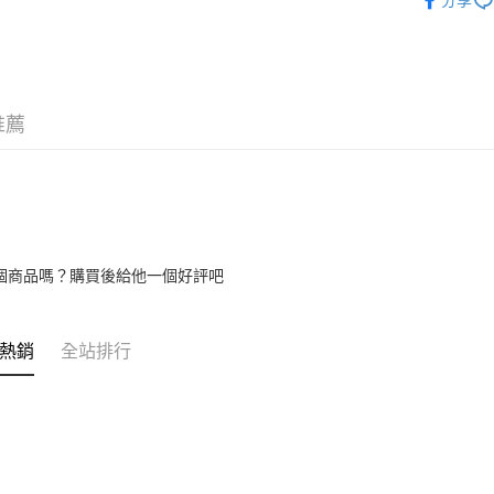
分享
流程，驗
【關於「A
ATM付款
完成交易
AFTEE
3.實際核
便利好安
4.訂單成
１．簡單
消。如遇
２．便利
運送方式
無法說明
３．安心
【繳款方
推薦
宅配
1.分期款
【「AFT
醒簡訊。
每筆NT$8
１．於結帳
2.透過簡
付」結帳
帳／街口支
２．訂單
３．收到繳
【注意事
／ATM／
1.本服務
※ 請注意
個商品嗎？購買後給他一個好評吧
用戶於交
絡購買商品
款買賣價
先享後付
2.基於同
※ 交易是
資料（包
是否繳費成
熱銷
全站排行
用，由本
付客戶支
3.完整用
【注意事
１．透過由
交易，需
求債權轉
２．關於