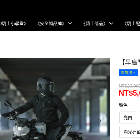
D騎士小學堂》
《安全帽品牌》
《騎士部品》
《騎士
【早鳥預
買就送
NT$20,00
NT$5,
顏色
亮白
消光亮