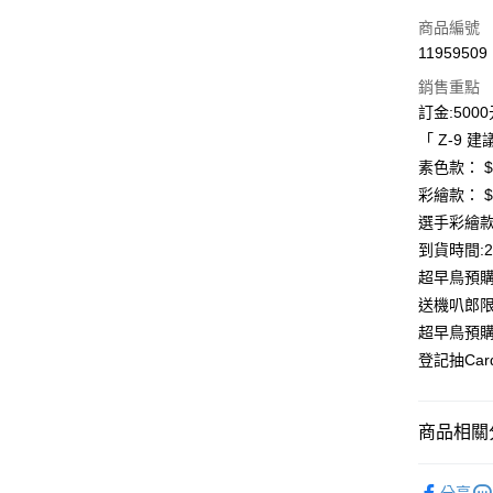
信用卡一
商品編號
11959509
信用卡分
銷售重點
3 期 
訂金:500
合作金
「 Z-9 
LINE Pay
華南商
素色款： $1
Apple Pay
上海商
彩繪款： $1
國泰世
選手彩繪款：
街口支付
臺灣中
到貨時間:
匯豐（
悠遊付
聯邦商
超早鳥預購
元大商
Google Pa
送機叭郎限
玉山商
超早鳥預購
台新國
全盈+PAY
登記抽Card
台灣樂
大哥付你
相關說明
商品相關分
【大哥付
AFTEE先
1.本服務
【SHOEI
2.付款方
相關說明