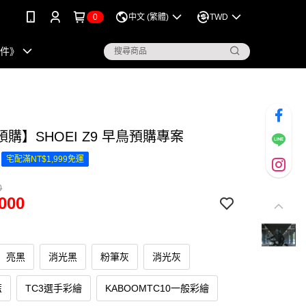
0
中文 (繁體)
TWD
配件》
購】SHOEI Z9 早鳥預購專案
宅配滿NT$1,999免運
0
000
亮黑
消光黑
粉筆灰
消光灰
藍
TC3選手彩繪
KABOOMTC10一般彩繪