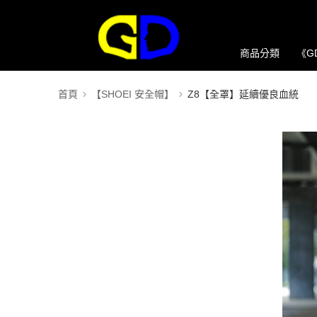
商品分類
《G
首頁
【SHOEI 安全帽】
Z8【全罩】延續優良血統