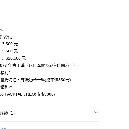
次付款
期付款
0 利率 每期
NT$1,666
21家銀行
0元
庫商業銀行
第一商業銀行
建議售價 」
業銀行
彰化商業銀行
7,500 元
業儲蓄銀行
台北富邦商業銀行
9,500 元
華商業銀行
兆豐國際商業銀行
 $20,500 元
小企業銀行
台中商業銀行
2027 年第 1 季（以日本實際發貨時間為主）
台灣）商業銀行
華泰商業銀行
業銀行
遠東國際商業銀行
福利1:
業銀行
永豐商業銀行
y
量托特包、乾洗奶蓋一罐(總市價850元)
業銀行
星展（台灣）商業銀行
福利2:
際商業銀行
中國信託商業銀行
o PACKTALK NEO(市價9800)
天信用卡公司
分期
類 (1)
你分期使用說明】
享後付
由台灣大哥大提供，台灣大哥大用戶可立即使用無須另外申請。
 安全帽】
式選擇「大哥付你分期」，訂單成立後會自動跳轉到大哥付的交易
Z8【全罩】延續優良血統