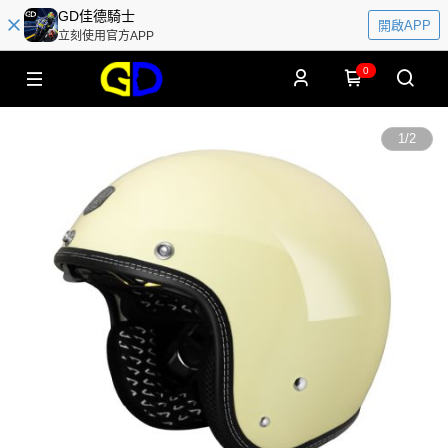
GD佳德騎士
開啟APP
立刻使用官方APP
0
1
/
2