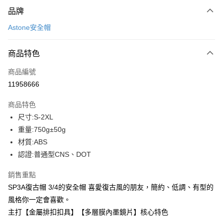
付款方式
品牌
信用卡一次付款
Astone安全帽
信用卡分期付款
3 期 0 利率 每期
NT$366
21家銀行
商品特色
合作金庫商業銀行
第一商業銀行
超商取貨付款
商品編號
華南商業銀行
彰化商業銀行
11958666
LINE Pay
上海商業儲蓄銀行
台北富邦商業銀行
國泰世華商業銀行
兆豐國際商業銀行
商品特色
Apple Pay
臺灣中小企業銀行
台中商業銀行
尺寸:S-2XL
匯豐（台灣）商業銀行
華泰商業銀行
街口支付
重量:750g±50g
聯邦商業銀行
遠東國際商業銀行
元大商業銀行
永豐商業銀行
材質:ABS
悠遊付
玉山商業銀行
星展（台灣）商業銀行
認證:普通型CNS、DOT
台新國際商業銀行
中國信託商業銀行
Google Pay
台灣樂天信用卡公司
銷售重點
全盈+PAY
SP3A復古帽 3/4的安全帽 喜愛復古風的朋友，簡約、低調、有型的
大哥付你分期
風格你一定會喜歡。
相關說明
主打【金屬排扣扣具】【多層膜內墨鏡片】核心特色
【大哥付你分期使用說明】