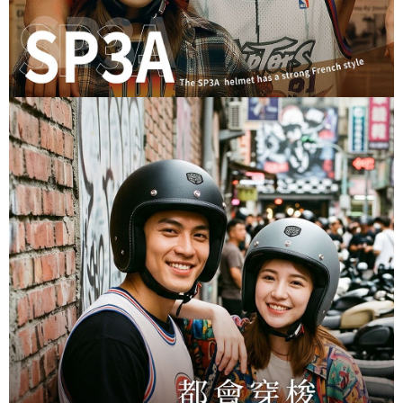
易，需依本服務之必要範圍內提供個人資料，並將交易相關給付款項請求債
權轉讓予恩沛科技股份有限公司。
２．關於個人資料處理事宜，請瀏覽以下網址：
https://aftee.tw/terms/#terms3
３．未成年的使用者請事先徵得法定代理人或監護人之同意方可使用
「AFTEE先享後付」，若未經同意申辦者引起之損失，本公司不負相關責
任。
４．使用「AFTEE先享後付」時，將依據個別帳號之用戶狀況，依本公司即
時審查核予不同之上限額度；若仍有額度不足之情形，本公司將視審查結果
請求用戶進行身份認證。
５．嚴禁一人註冊多個帳號或使用他人資訊註冊。若發現惡意使用之情形，
恩沛科技股份有限公司將有權停止該用戶之使用額度並採取法律行動。