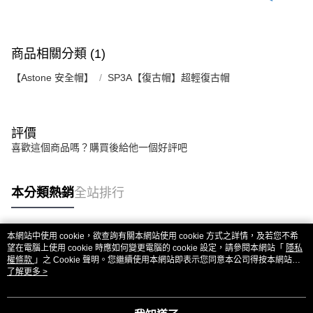
商品相關分類 (1)
【Astone 安全帽】
SP3A【復古帽】超輕復古帽
評價
喜歡這個商品嗎？購買後給他一個好評吧
本分類熱銷
全站排行
本網站中使用 cookie，欲查詢有關本網站使用 cookie 方式之詳情，及若您不希
熱門標籤
望在電腦上使用 cookie 時應如何變更電腦的 cookie 設定，請參閱本網站「
隱私
權條款
」之 Cookie 聲明。您繼續使用本網站即表示您同意本公司得按本網站使
用條款之 Cookie 聲明使用 cookie。
了解更多 >