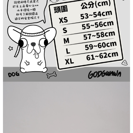
用戶於交易時，得透過本服務購買商品或服務，並由商店將買賣／分期付款
每筆NT$80，滿NT$1,999(含以上)免運費
購買商品的店家。未經商家同意取消之訂單仍視為有效，需透過AFTEE先享
買賣價金債權讓與本公司後，依約使用本公司帳單繳交帳款。
後付繳納相關費用。
2.基於同意付款使用「大哥付你分期」之契約關係目的，商店將以您的個人
付款後7-11取貨
※ 交易是否成功請以「AFTEE先享後付 」之結帳頁面顯示為準，若有關於
資料（包含姓名、電話或地址）提供予台灣大哥大進項蒐集、處理及利用，
是否繳費成功／繳費後需取消欲退款等相關疑問，請聯繫「AFTEE先享後付
每筆NT$80，滿NT$1,999(含以上)免運費
由本公司與您本人進行分期帳單所需資料之確認、核對及更正。
客戶支援中心」
https://netprotections.freshdesk.com/support/home
3.完整用戶服務條款，請詳閱以下連結：
https://oppay.tw/userRule
宅配
【注意事項】
１．透過由恩沛科技股份有限公司提供之「AFTEE先享後付」服務完成之交
每筆NT$80，滿NT$1,999(含以上)免運費
易，需依本服務之必要範圍內提供個人資料，並將交易相關給付款項請求債
權轉讓予恩沛科技股份有限公司。
２．關於個人資料處理事宜，請瀏覽以下網址：
https://aftee.tw/terms/#terms3
３．未成年的使用者請事先徵得法定代理人或監護人之同意方可使用
「AFTEE先享後付」，若未經同意申辦者引起之損失，本公司不負相關責
任。
４．使用「AFTEE先享後付」時，將依據個別帳號之用戶狀況，依本公司即
時審查核予不同之上限額度；若仍有額度不足之情形，本公司將視審查結果
請求用戶進行身份認證。
５．嚴禁一人註冊多個帳號或使用他人資訊註冊。若發現惡意使用之情形，
恩沛科技股份有限公司將有權停止該用戶之使用額度並採取法律行動。