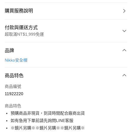
購買服務說明
付款與運送方式
超取滿NT$1,999免運
付款方式
品牌
信用卡一次付款
Nikko安全帽
信用卡分期付款
3 期 0 利率 每期
NT$499
21家銀行
商品特色
合作金庫商業銀行
第一商業銀行
超商取貨付款
商品編號
華南商業銀行
彰化商業銀行
11922220
LINE Pay
上海商業儲蓄銀行
台北富邦商業銀行
國泰世華商業銀行
兆豐國際商業銀行
商品特色
Apple Pay
臺灣中小企業銀行
台中商業銀行
預購商品非現貨，到貨時間配合廠商出貨
匯豐（台灣）商業銀行
華泰商業銀行
街口支付
如有急用下單前請先詢問LINE客服
聯邦商業銀行
遠東國際商業銀行
元大商業銀行
永豐商業銀行
※鏡片另購※※鏡片另購※※鏡片另購※
悠遊付