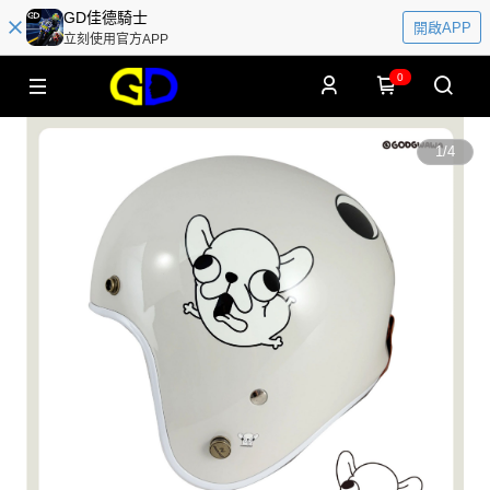
GD佳德騎士
開啟APP
立刻使用官方APP
0
1
/
4