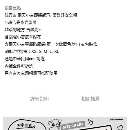
玉山商業銀行
星展（台灣）商業銀行
台新國際商業銀行
中國信託商業銀行
Google Pay
銷售重點
台灣樂天信用卡公司
注意⚠️ 飛天小吉即將起飛, 請繫好安全帽
全盈+PAY
✨超吉亮夜光塗層
大哥付你分期
越暗的地方 吉越亮✨
相關說明
含跳曜小吉皮革壓花
【大哥付你分期使用說明】
含飛天小吉專屬防塵袋(第一次做藍色ㄉ✨) & 包裝盒
AFTEE先享後付
1.本服務由台灣大哥大提供，台灣大哥大用戶可立即使用無須另外申請。
5個尺寸選擇：XS, S, M, L, XL
2.付款方式選擇「大哥付你分期」，訂單成立後會自動跳轉到大哥付的交易
相關說明
通過中華民國cns 認證
流程，驗證手機門號後，選擇欲分期的期數、繳款截止日，確認付款後即完
【關於「AFTEE先享後付」】
成交易。
ATM付款
內襯全件可拆洗
AFTEE先享後付是「在收到商品之後才付款」的支付方式。 讓您購物簡單
3.實際核准額度、可分期數及費用金額請依後續交易確認頁面所載為準。
便利好安心！
另有吉ㄉ主題帽簷可搭配使用
4.訂單成立30分鐘內，如未前往確認交易或遇審核未通過，訂單將自動取
１．簡單：不需註冊會員、不需綁卡、不需儲值。
運送方式
消。如遇「轉專審核」未通過狀況，表示未達大哥付你分期系統評分，恕無
２．便利：只要手機號碼，簡訊認證，即可結帳。
法說明評估內容。
３．安心：先確認商品／服務後，再付款。
全家取貨付款
【繳款方式說明】
1.分期款項不併入電信帳單，「大哥付你分期」於每月結算日後寄送繳費提
每筆NT$80，滿NT$1,999(含以上)免運費
【「AFTEE先享後付」結帳流程】
詳細說明
相關推薦
醒簡訊。
１．於結帳方式選擇「AFTEE先享後付」後，將跳轉至「AFTEE先享後付」
2.透過簡訊連結打開帳單後，可選擇「超商條碼／台灣大直營門市／銀行轉
付款後全家取貨
結帳頁面，進行簡訊認證並確認金額後，即可完成結帳。
帳／街口支付／iPASS MONEY」等通路繳費。
２．訂單成立數日內，您將收到繳費通知簡訊。
每筆NT$80，滿NT$1,999(含以上)免運費
３．收到繳費通知簡訊後14天內，點擊此簡訊中的連結，可透過四大超商／
【注意事項】
ATM／網路銀行／等多元方式進行付款，方視為交易完成。
7-11取貨付款
1.本服務係由「台灣大哥大股份有限公司」（以下簡稱本公司）所提供，讓
※ 請注意：結帳手續完成當下不需立刻繳費，但若您需要取消訂單，請聯絡