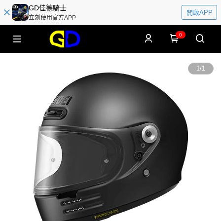
GD佳德騎士
開啟APP
立刻使用官方APP
0
1
/
1