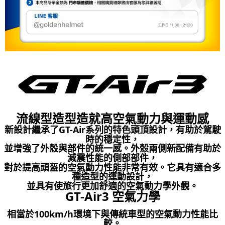
２．關於個人資料處理事宜，請瀏覽以下網址：
https://aftee.tw/terms/#terms3
３．未成年的使用者請事先徵得法定代理人或監護人之同意方可使用
「AFTEE先享後付」，若未經同意申辦者引起之損失，本公司不負相關責
任。
４．使用「AFTEE先享後付」時，將依據個別帳號之用戶狀況，依本公司即
時審查核予不同之上限額度；若仍有額度不足之情形，本公司將視審查結果
請求用戶進行身份認證。
５．嚴禁一人註冊多個帳號或使用他人資訊註冊。若發現惡意使用之情形，
恩沛科技股份有限公司將有權停止該用戶之使用額度並採取法律行動。
流線型造型造就高空氣動力與運動感
新設計繼承了GT-Air系列的特色頭頂設計，有助於駕駛
時的穩定性，
並增強了外殼與部件的統一感。外殼兩側新配備有助於
減震性能的側部部件，
對於提高頭盔的空氣動力性能非常有效。它具有適合多
種造型的運動設計，
並具有使旅行更加舒適的空氣動力學外觀。
GT-Air3 空氣力學
相當於100km/h環境下與傳統車型的空氣動力性能比
較。