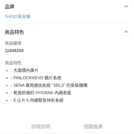
付款方式
品牌
信用卡一次付款
SHOEI安全帽
信用卡分期付款
3 期 0 利率 每期
NT$6,500
21家銀行
商品特色
合作金庫商業銀行
第一商業銀行
LINE Pay
商品編號
華南商業銀行
彰化商業銀行
11848204
Apple Pay
上海商業儲蓄銀行
台北富邦商業銀行
國泰世華商業銀行
兆豐國際商業銀行
商品特色
街口支付
臺灣中小企業銀行
台中商業銀行
- 大面積內墨片
匯豐（台灣）商業銀行
華泰商業銀行
悠遊付
- PINLOCK®EVO 鏡片系統
聯邦商業銀行
遠東國際商業銀行
元大商業銀行
永豐商業銀行
- SENA 專用通信系統 “SRL3” 的安裝機構
Google Pay
玉山商業銀行
星展（台灣）商業銀行
- 乾爽舒適的 HYGRA® 內襯表面
台新國際商業銀行
中國信託商業銀行
全盈+PAY
- E.Q.R.S 內襯緊急快拆系統
台灣樂天信用卡公司
大哥付你分期
相關說明
【大哥付你分期使用說明】
詳細說明
相關推薦
AFTEE先享後付
1.本服務由台灣大哥大提供，台灣大哥大用戶可立即使用無須另外申請。
2.付款方式選擇「大哥付你分期」，訂單成立後會自動跳轉到大哥付的交易