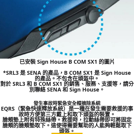
已安裝 Sign House B COM SX1 的圖片
*SRL3 是 SENA 的產品，B COM SX1 是 Sign House
的產品。不包含在頭盔中。
對於 SRL3 和 B COM SX1 的銷售、服務、支援等，請分
別聯絡 SENA 和 Sign House。
發生事故時緊急安全帽摘除系統
EQRS（緊急快速釋放系統）是一種在發生需要救援的事
故時方便第三方戴上和取下頭盔的裝置。
臉頰墊上附有特殊絲帶。救援時，拉動絲帶即可將固定
臉頰的臉頰墊取下。這使得需要幫助的人能夠輕鬆取下
頭盔。