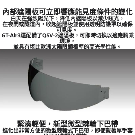
內部遮陽板可立即響應能見度條件的變化
白天在強烈陽光下，降低內遮陽板以減少眩光，
在夜間或隧道內，收起遮陽板並使用透明防護罩以確保
可見度。
GT-Air3還配備了QSV-2遮陽板，可即時切換以適應騎乘
環境，
並具有堪比歐洲太陽眼鏡標準的高光學性能。
緊湊輕便，新型微型棘輪下巴帶
進化出非常方便的微型棘輪式下巴帶，即使戴著厚手套