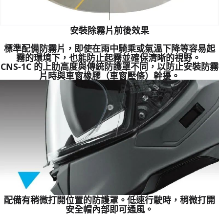
安裝除霧片前後效果
標準配備防霧片，即使在雨中騎乘或氣溫下降等容易起
霧的環境下，也能防止起霧並確保清晰的視野。
CNS-1C 的上肋高度與傳統防護罩不同，以防止安裝防霧
片時與車窗橡膠（車窗壓條）幹擾。
配備有稍微打開位置的防護罩。低速行駛時，稍微打開
安全帽內部即可通風。