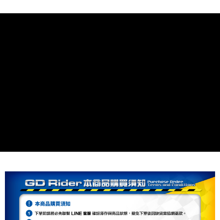
相關說明
流程，驗證手機門號後，選擇欲分期的期數、繳款截止日，確認付款後即完
【關於「AFTEE先享後付」】
成交易。
ATM付款
AFTEE先享後付是「在收到商品之後才付款」的支付方式。 讓您購物簡單
3.實際核准額度、可分期數及費用金額請依後續交易確認頁面所載為準。
便利好安心！
4.訂單成立30分鐘內，如未前往確認交易或遇審核未通過，訂單將自動取
１．簡單：不需註冊會員、不需綁卡、不需儲值。
運送方式
消。如遇「轉專審核」未通過狀況，表示未達大哥付你分期系統評分，恕無
２．便利：只要手機號碼，簡訊認證，即可結帳。
法說明評估內容。
３．安心：先確認商品／服務後，再付款。
付款後全家取貨
【繳款方式說明】
1.分期款項不併入電信帳單，「大哥付你分期」於每月結算日後寄送繳費提
每筆NT$80，滿NT$1,999(含以上)免運費
【「AFTEE先享後付」結帳流程】
醒簡訊。
１．於結帳方式選擇「AFTEE先享後付」後，將跳轉至「AFTEE先享後付」
2.透過簡訊連結打開帳單後，可選擇「超商條碼／台灣大直營門市／銀行轉
付款後7-11取貨
結帳頁面，進行簡訊認證並確認金額後，即可完成結帳。
帳／街口支付／iPASS MONEY」等通路繳費。
２．訂單成立數日內，您將收到繳費通知簡訊。
每筆NT$80，滿NT$1,999(含以上)免運費
３．收到繳費通知簡訊後14天內，點擊此簡訊中的連結，可透過四大超商／
【注意事項】
ATM／網路銀行／等多元方式進行付款，方視為交易完成。
宅配
1.本服務係由「台灣大哥大股份有限公司」（以下簡稱本公司）所提供，讓
※ 請注意：結帳手續完成當下不需立刻繳費，但若您需要取消訂單，請聯絡
用戶於交易時，得透過本服務購買商品或服務，並由商店將買賣／分期付款
每筆NT$80，滿NT$1,999(含以上)免運費
購買商品的店家。未經商家同意取消之訂單仍視為有效，需透過AFTEE先享
買賣價金債權讓與本公司後，依約使用本公司帳單繳交帳款。
後付繳納相關費用。
2.基於同意付款使用「大哥付你分期」之契約關係目的，商店將以您的個人
※ 交易是否成功請以「AFTEE先享後付 」之結帳頁面顯示為準，若有關於
資料（包含姓名、電話或地址）提供予台灣大哥大進項蒐集、處理及利用，
是否繳費成功／繳費後需取消欲退款等相關疑問，請聯繫「AFTEE先享後付
由本公司與您本人進行分期帳單所需資料之確認、核對及更正。
客戶支援中心」
https://netprotections.freshdesk.com/support/home
3.完整用戶服務條款，請詳閱以下連結：
https://oppay.tw/userRule
【注意事項】
１．透過由恩沛科技股份有限公司提供之「AFTEE先享後付」服務完成之交
易，需依本服務之必要範圍內提供個人資料，並將交易相關給付款項請求債
權轉讓予恩沛科技股份有限公司。