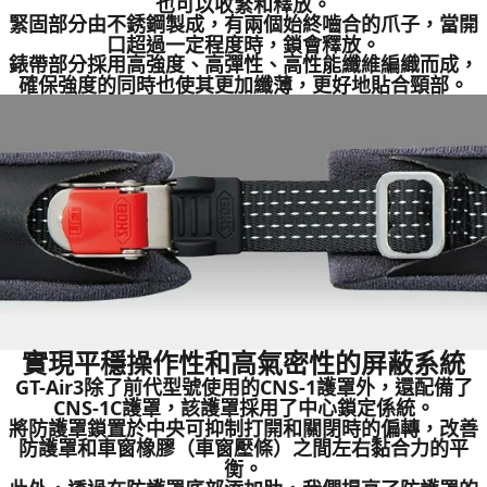
也可以收緊和釋放。
緊固部分由不銹鋼製成，有兩個始終嚙合的爪子，當開
口超過一定程度時，鎖會釋放。
錶帶部分採用高強度、高彈性、高性能纖維編織而成，
確保強度的同時也使其更加纖薄，更好地貼合頸部。
實現平穩操作性和高氣密性的屏蔽系統
GT-Air3除了前代型號使用的CNS-1護罩外，還配備了
CNS-1C護罩，該護罩採用了中心鎖定係統。
將防護罩鎖置於中央可抑制打開和關閉時的偏轉，改善
防護罩和車窗橡膠（車窗壓條）之間左右黏合力的平
衡。