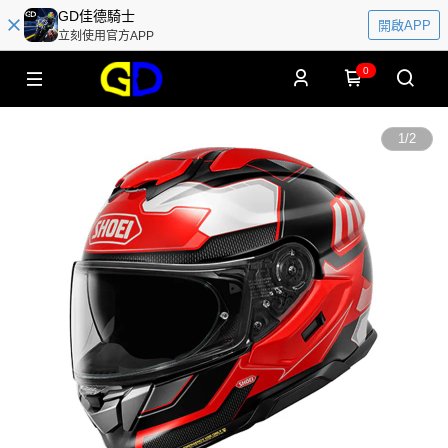
GD佳德騎士
開啟APP
立刻使用官方APP
0
1
/
2