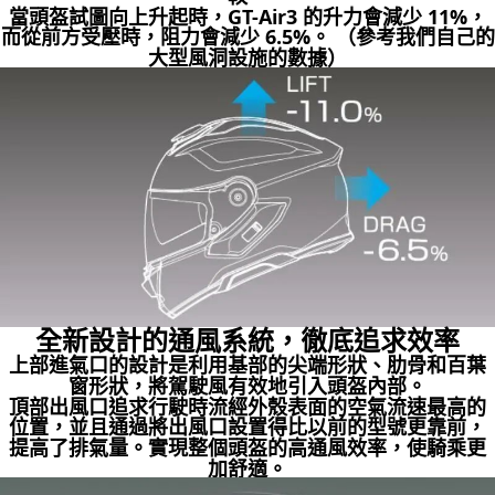
當頭盔試圖向上升起時，GT-Air3 的升力會減少 11%，
而從前方受壓時，阻力會減少 6.5%。 （參考我們自己的
大型風洞設施的數據）
全新設計的通風系統，徹底追求效率
上部進氣口的設計是利用基部的尖端形狀、肋骨和百葉
窗形狀，將駕駛風有效地引入頭盔內部。
頂部出風口追求行駛時流經外殼表面的空氣流速最高的
位置，並且通過將出風口設置得比以前的型號更靠前，
提高了排氣量。實現整個頭盔的高通風效率，使騎乘更
加舒適。