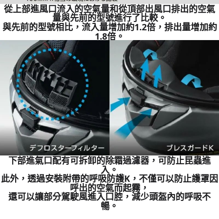
從上部進風口流入的空氣量和從頂部出風口排出的空氣
量與先前的型號進行了比較。
與先前的型號相比，流入量增加約1.2倍，排出量增加約
1.8倍。
下部進氣口配有可拆卸的除霜過濾器，可防止昆蟲進
入。
此外，透過安裝附帶的呼吸防護K，不僅可以防止護罩因
呼出的空氣而起霧，
還可以讓部分駕駛風進入口腔，減少頭盔內的呼吸不
暢。