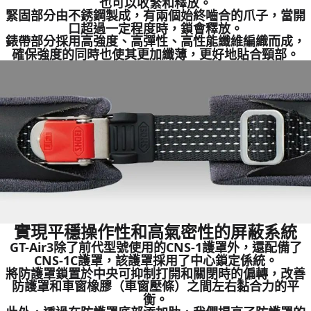
也可以收緊和釋放。
緊固部分由不銹鋼製成，有兩個始終嚙合的爪子，當開
口超過一定程度時，鎖會釋放。
錶帶部分採用高強度、高彈性、高性能纖維編織而成，
確保強度的同時也使其更加纖薄，更好地貼合頸部。
實現平穩操作性和高氣密性的屏蔽系統
GT-Air3除了前代型號使用的CNS-1護罩外，還配備了
CNS-1C護罩，該護罩採用了中心鎖定係統。
將防護罩鎖置於中央可抑制打開和關閉時的偏轉，改善
防護罩和車窗橡膠（車窗壓條）之間左右黏合力的平
衡。