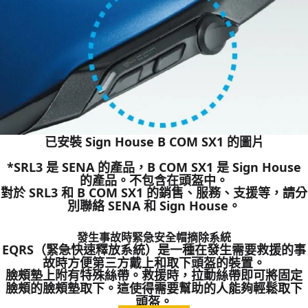
已安裝 Sign House B COM SX1 的圖片
*SRL3 是 SENA 的產品，B COM SX1 是 Sign House
的產品。不包含在頭盔中。
對於 SRL3 和 B COM SX1 的銷售、服務、支援等，請分
別聯絡 SENA 和 Sign House。
發生事故時緊急安全帽摘除系統
EQRS（緊急快速釋放系統）是一種在發生需要救援的事
故時方便第三方戴上和取下頭盔的裝置。
臉頰墊上附有特殊絲帶。救援時，拉動絲帶即可將固定
臉頰的臉頰墊取下。這使得需要幫助的人能夠輕鬆取下
頭盔。