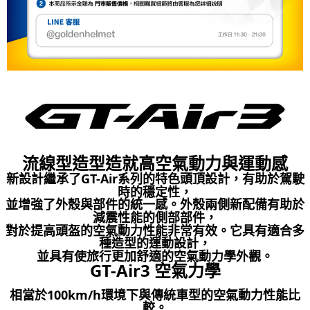
２．關於個人資料處理事宜，請瀏覽以下網址：
https://aftee.tw/terms/#terms3
３．未成年的使用者請事先徵得法定代理人或監護人之同意方可使用
「AFTEE先享後付」，若未經同意申辦者引起之損失，本公司不負相關責
任。
４．使用「AFTEE先享後付」時，將依據個別帳號之用戶狀況，依本公司即
時審查核予不同之上限額度；若仍有額度不足之情形，本公司將視審查結果
請求用戶進行身份認證。
５．嚴禁一人註冊多個帳號或使用他人資訊註冊。若發現惡意使用之情形，
恩沛科技股份有限公司將有權停止該用戶之使用額度並採取法律行動。
流線型造型造就高空氣動力與運動感
新設計繼承了GT-Air系列的特色頭頂設計，有助於駕駛
時的穩定性，
並增強了外殼與部件的統一感。外殼兩側新配備有助於
減震性能的側部部件，
對於提高頭盔的空氣動力性能非常有效。它具有適合多
種造型的運動設計，
並具有使旅行更加舒適的空氣動力學外觀。
GT-Air3 空氣力學
相當於100km/h環境下與傳統車型的空氣動力性能比
較。