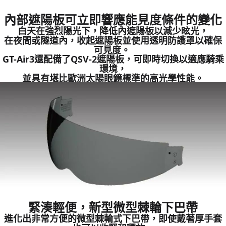
內部遮陽板可立即響應能見度條件的變化
白天在強烈陽光下，降低內遮陽板以減少眩光，
在夜間或隧道內，收起遮陽板並使用透明防護罩以確保
可見度。
GT-Air3還配備了QSV-2遮陽板，可即時切換以適應騎乘
環境，
並具有堪比歐洲太陽眼鏡標準的高光學性能。
緊湊輕便，新型微型棘輪下巴帶
進化出非常方便的微型棘輪式下巴帶，即使戴著厚手套