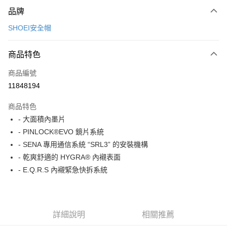
付款方式
品牌
信用卡一次付款
SHOEI安全帽
信用卡分期付款
3 期 0 利率 每期
NT$6,500
21家銀行
商品特色
合作金庫商業銀行
第一商業銀行
LINE Pay
商品編號
華南商業銀行
彰化商業銀行
11848194
Apple Pay
上海商業儲蓄銀行
台北富邦商業銀行
國泰世華商業銀行
兆豐國際商業銀行
商品特色
街口支付
臺灣中小企業銀行
台中商業銀行
- 大面積內墨片
匯豐（台灣）商業銀行
華泰商業銀行
悠遊付
- PINLOCK®EVO 鏡片系統
聯邦商業銀行
遠東國際商業銀行
元大商業銀行
永豐商業銀行
- SENA 專用通信系統 “SRL3” 的安裝機構
Google Pay
玉山商業銀行
星展（台灣）商業銀行
- 乾爽舒適的 HYGRA® 內襯表面
台新國際商業銀行
中國信託商業銀行
全盈+PAY
- E.Q.R.S 內襯緊急快拆系統
台灣樂天信用卡公司
大哥付你分期
相關說明
【大哥付你分期使用說明】
詳細說明
相關推薦
AFTEE先享後付
1.本服務由台灣大哥大提供，台灣大哥大用戶可立即使用無須另外申請。
2.付款方式選擇「大哥付你分期」，訂單成立後會自動跳轉到大哥付的交易