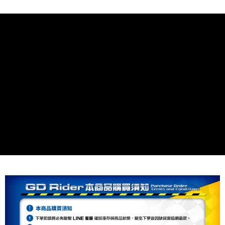
相關說明
流程，驗證手機門號後，選擇欲分期的期數、繳款截止日，確認付款後即完
【關於「AFTEE先享後付」】
成交易。
ATM付款
AFTEE先享後付是「在收到商品之後才付款」的支付方式。 讓您購物簡單
3.實際核准額度、可分期數及費用金額請依後續交易確認頁面所載為準。
便利好安心！
4.訂單成立30分鐘內，如未前往確認交易或遇審核未通過，訂單將自動取
１．簡單：不需註冊會員、不需綁卡、不需儲值。
運送方式
消。如遇「轉專審核」未通過狀況，表示未達大哥付你分期系統評分，恕無
２．便利：只要手機號碼，簡訊認證，即可結帳。
法說明評估內容。
３．安心：先確認商品／服務後，再付款。
付款後全家取貨
【繳款方式說明】
1.分期款項不併入電信帳單，「大哥付你分期」於每月結算日後寄送繳費提
每筆NT$80，滿NT$1,999(含以上)免運費
【「AFTEE先享後付」結帳流程】
醒簡訊。
１．於結帳方式選擇「AFTEE先享後付」後，將跳轉至「AFTEE先享後付」
2.透過簡訊連結打開帳單後，可選擇「超商條碼／台灣大直營門市／銀行轉
付款後7-11取貨
結帳頁面，進行簡訊認證並確認金額後，即可完成結帳。
帳／街口支付／iPASS MONEY」等通路繳費。
２．訂單成立數日內，您將收到繳費通知簡訊。
每筆NT$80，滿NT$1,999(含以上)免運費
３．收到繳費通知簡訊後14天內，點擊此簡訊中的連結，可透過四大超商／
【注意事項】
ATM／網路銀行／等多元方式進行付款，方視為交易完成。
宅配
1.本服務係由「台灣大哥大股份有限公司」（以下簡稱本公司）所提供，讓
※ 請注意：結帳手續完成當下不需立刻繳費，但若您需要取消訂單，請聯絡
用戶於交易時，得透過本服務購買商品或服務，並由商店將買賣／分期付款
每筆NT$80，滿NT$1,999(含以上)免運費
購買商品的店家。未經商家同意取消之訂單仍視為有效，需透過AFTEE先享
買賣價金債權讓與本公司後，依約使用本公司帳單繳交帳款。
後付繳納相關費用。
2.基於同意付款使用「大哥付你分期」之契約關係目的，商店將以您的個人
※ 交易是否成功請以「AFTEE先享後付 」之結帳頁面顯示為準，若有關於
資料（包含姓名、電話或地址）提供予台灣大哥大進項蒐集、處理及利用，
是否繳費成功／繳費後需取消欲退款等相關疑問，請聯繫「AFTEE先享後付
由本公司與您本人進行分期帳單所需資料之確認、核對及更正。
客戶支援中心」
https://netprotections.freshdesk.com/support/home
3.完整用戶服務條款，請詳閱以下連結：
https://oppay.tw/userRule
【注意事項】
１．透過由恩沛科技股份有限公司提供之「AFTEE先享後付」服務完成之交
易，需依本服務之必要範圍內提供個人資料，並將交易相關給付款項請求債
權轉讓予恩沛科技股份有限公司。