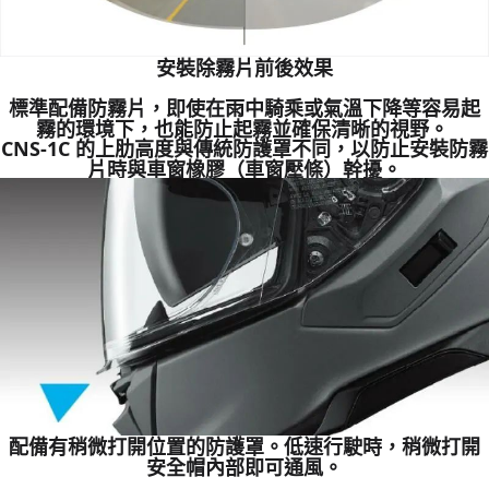
安裝除霧片前後效果
標準配備防霧片，即使在雨中騎乘或氣溫下降等容易起
霧的環境下，也能防止起霧並確保清晰的視野。
CNS-1C 的上肋高度與傳統防護罩不同，以防止安裝防霧
片時與車窗橡膠（車窗壓條）幹擾。
配備有稍微打開位置的防護罩。低速行駛時，稍微打開
安全帽內部即可通風。