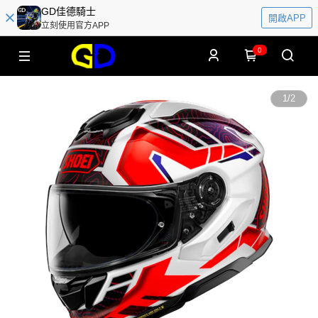
GD佳德騎士
開啟APP
立刻使用官方APP
0
1
/
2