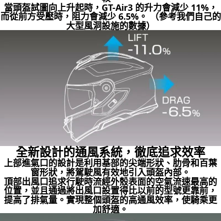
當頭盔試圖向上升起時，GT-Air3 的升力會減少 11%，
而從前方受壓時，阻力會減少 6.5%。 （參考我們自己的
大型風洞設施的數據）
全新設計的通風系統，徹底追求效率
上部進氣口的設計是利用基部的尖端形狀、肋骨和百葉
窗形狀，將駕駛風有效地引入頭盔內部。
頂部出風口追求行駛時流經外殼表面的空氣流速最高的
位置，並且通過將出風口設置得比以前的型號更靠前，
提高了排氣量。實現整個頭盔的高通風效率，使騎乘更
加舒適。