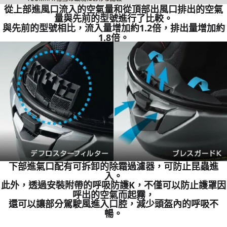
從上部進風口流入的空氣量和從頂部出風口排出的空氣
量與先前的型號進行了比較。
與先前的型號相比，流入量增加約1.2倍，排出量增加約
1.8倍。
下部進氣口配有可拆卸的除霜過濾器，可防止昆蟲進
入。
此外，透過安裝附帶的呼吸防護K，不僅可以防止護罩因
呼出的空氣而起霧，
還可以讓部分駕駛風進入口腔，減少頭盔內的呼吸不
暢。