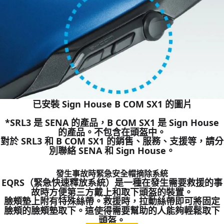
已安裝 Sign House B COM SX1 的圖片
*SRL3 是 SENA 的產品，B COM SX1 是 Sign House
的產品。不包含在頭盔中。
對於 SRL3 和 B COM SX1 的銷售、服務、支援等，請分
別聯絡 SENA 和 Sign House。
發生事故時緊急安全帽摘除系統
EQRS（緊急快速釋放系統）是一種在發生需要救援的事
故時方便第三方戴上和取下頭盔的裝置。
臉頰墊上附有特殊絲帶。救援時，拉動絲帶即可將固定
臉頰的臉頰墊取下。這使得需要幫助的人能夠輕鬆取下
頭盔。