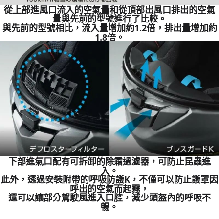
從上部進風口流入的空氣量和從頂部出風口排出的空氣
量與先前的型號進行了比較。
與先前的型號相比，流入量增加約1.2倍，排出量增加約
1.8倍。
下部進氣口配有可拆卸的除霜過濾器，可防止昆蟲進
入。
此外，透過安裝附帶的呼吸防護K，不僅可以防止護罩因
呼出的空氣而起霧，
還可以讓部分駕駛風進入口腔，減少頭盔內的呼吸不
暢。