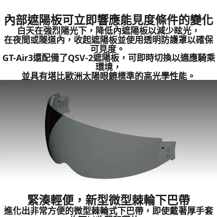
內部遮陽板可立即響應能見度條件的變化
白天在強烈陽光下，降低內遮陽板以減少眩光，
在夜間或隧道內，收起遮陽板並使用透明防護罩以確保
可見度。
GT-Air3還配備了QSV-2遮陽板，可即時切換以適應騎乘
環境，
並具有堪比歐洲太陽眼鏡標準的高光學性能。
緊湊輕便，新型微型棘輪下巴帶
進化出非常方便的微型棘輪式下巴帶，即使戴著厚手套