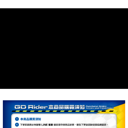
相關說明
流程，驗證手機門號後，選擇欲分期的期數、繳款截止日，確認付款後即完
【關於「AFTEE先享後付」】
成交易。
ATM付款
AFTEE先享後付是「在收到商品之後才付款」的支付方式。 讓您購物簡單
3.實際核准額度、可分期數及費用金額請依後續交易確認頁面所載為準。
便利好安心！
4.訂單成立30分鐘內，如未前往確認交易或遇審核未通過，訂單將自動取
１．簡單：不需註冊會員、不需綁卡、不需儲值。
運送方式
消。如遇「轉專審核」未通過狀況，表示未達大哥付你分期系統評分，恕無
２．便利：只要手機號碼，簡訊認證，即可結帳。
法說明評估內容。
３．安心：先確認商品／服務後，再付款。
付款後全家取貨
【繳款方式說明】
1.分期款項不併入電信帳單，「大哥付你分期」於每月結算日後寄送繳費提
每筆NT$80，滿NT$1,999(含以上)免運費
【「AFTEE先享後付」結帳流程】
醒簡訊。
１．於結帳方式選擇「AFTEE先享後付」後，將跳轉至「AFTEE先享後付」
2.透過簡訊連結打開帳單後，可選擇「超商條碼／台灣大直營門市／銀行轉
付款後7-11取貨
結帳頁面，進行簡訊認證並確認金額後，即可完成結帳。
帳／街口支付／iPASS MONEY」等通路繳費。
２．訂單成立數日內，您將收到繳費通知簡訊。
每筆NT$80，滿NT$1,999(含以上)免運費
３．收到繳費通知簡訊後14天內，點擊此簡訊中的連結，可透過四大超商／
【注意事項】
ATM／網路銀行／等多元方式進行付款，方視為交易完成。
宅配
1.本服務係由「台灣大哥大股份有限公司」（以下簡稱本公司）所提供，讓
※ 請注意：結帳手續完成當下不需立刻繳費，但若您需要取消訂單，請聯絡
用戶於交易時，得透過本服務購買商品或服務，並由商店將買賣／分期付款
每筆NT$80，滿NT$1,999(含以上)免運費
購買商品的店家。未經商家同意取消之訂單仍視為有效，需透過AFTEE先享
買賣價金債權讓與本公司後，依約使用本公司帳單繳交帳款。
後付繳納相關費用。
2.基於同意付款使用「大哥付你分期」之契約關係目的，商店將以您的個人
※ 交易是否成功請以「AFTEE先享後付 」之結帳頁面顯示為準，若有關於
資料（包含姓名、電話或地址）提供予台灣大哥大進項蒐集、處理及利用，
是否繳費成功／繳費後需取消欲退款等相關疑問，請聯繫「AFTEE先享後付
由本公司與您本人進行分期帳單所需資料之確認、核對及更正。
客戶支援中心」
https://netprotections.freshdesk.com/support/home
3.完整用戶服務條款，請詳閱以下連結：
https://oppay.tw/userRule
【注意事項】
１．透過由恩沛科技股份有限公司提供之「AFTEE先享後付」服務完成之交
易，需依本服務之必要範圍內提供個人資料，並將交易相關給付款項請求債
權轉讓予恩沛科技股份有限公司。