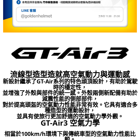
２．關於個人資料處理事宜，請瀏覽以下網址：
https://aftee.tw/terms/#terms3
３．未成年的使用者請事先徵得法定代理人或監護人之同意方可使用
「AFTEE先享後付」，若未經同意申辦者引起之損失，本公司不負相關責
任。
４．使用「AFTEE先享後付」時，將依據個別帳號之用戶狀況，依本公司即
時審查核予不同之上限額度；若仍有額度不足之情形，本公司將視審查結果
請求用戶進行身份認證。
５．嚴禁一人註冊多個帳號或使用他人資訊註冊。若發現惡意使用之情形，
恩沛科技股份有限公司將有權停止該用戶之使用額度並採取法律行動。
流線型造型造就高空氣動力與運動感
新設計繼承了GT-Air系列的特色頭頂設計，有助於駕駛
時的穩定性，
並增強了外殼與部件的統一感。外殼兩側新配備有助於
減震性能的側部部件，
對於提高頭盔的空氣動力性能非常有效。它具有適合多
種造型的運動設計，
並具有使旅行更加舒適的空氣動力學外觀。
GT-Air3 空氣力學
相當於100km/h環境下與傳統車型的空氣動力性能比
較。