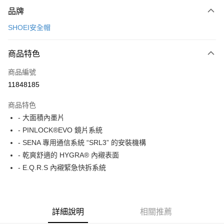
付款方式
品牌
信用卡一次付款
SHOEI安全帽
信用卡分期付款
3 期 0 利率 每期
NT$6,500
21家銀行
商品特色
合作金庫商業銀行
第一商業銀行
LINE Pay
商品編號
華南商業銀行
彰化商業銀行
11848185
Apple Pay
上海商業儲蓄銀行
台北富邦商業銀行
國泰世華商業銀行
兆豐國際商業銀行
商品特色
街口支付
臺灣中小企業銀行
台中商業銀行
- 大面積內墨片
匯豐（台灣）商業銀行
華泰商業銀行
悠遊付
- PINLOCK®EVO 鏡片系統
聯邦商業銀行
遠東國際商業銀行
元大商業銀行
永豐商業銀行
- SENA 專用通信系統 “SRL3” 的安裝機構
Google Pay
玉山商業銀行
星展（台灣）商業銀行
- 乾爽舒適的 HYGRA® 內襯表面
台新國際商業銀行
中國信託商業銀行
全盈+PAY
- E.Q.R.S 內襯緊急快拆系統
台灣樂天信用卡公司
大哥付你分期
相關說明
【大哥付你分期使用說明】
詳細說明
相關推薦
AFTEE先享後付
1.本服務由台灣大哥大提供，台灣大哥大用戶可立即使用無須另外申請。
2.付款方式選擇「大哥付你分期」，訂單成立後會自動跳轉到大哥付的交易