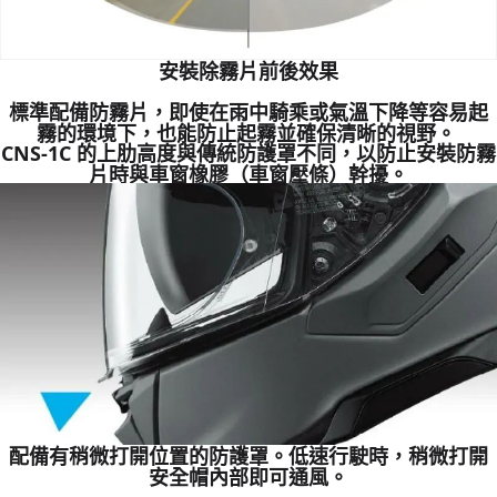
安裝除霧片前後效果
標準配備防霧片，即使在雨中騎乘或氣溫下降等容易起
霧的環境下，也能防止起霧並確保清晰的視野。
CNS-1C 的上肋高度與傳統防護罩不同，以防止安裝防霧
片時與車窗橡膠（車窗壓條）幹擾。
配備有稍微打開位置的防護罩。低速行駛時，稍微打開
安全帽內部即可通風。