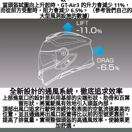
當頭盔試圖向上升起時，GT-Air3 的升力會減少 11%，
而從前方受壓時，阻力會減少 6.5%。 （參考我們自己的
大型風洞設施的數據）
全新設計的通風系統，徹底追求效率
上部進氣口的設計是利用基部的尖端形狀、肋骨和百葉
窗形狀，將駕駛風有效地引入頭盔內部。
頂部出風口追求行駛時流經外殼表面的空氣流速最高的
位置，並且通過將出風口設置得比以前的型號更靠前，
提高了排氣量。實現整個頭盔的高通風效率，使騎乘更
加舒適。