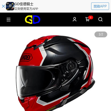
GD佳德騎士
開啟APP
立刻使用官方APP
0
1
/
2