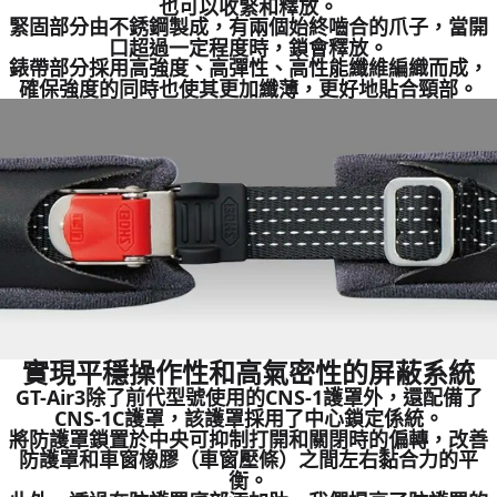
也可以收緊和釋放。
緊固部分由不銹鋼製成，有兩個始終嚙合的爪子，當開
口超過一定程度時，鎖會釋放。
錶帶部分採用高強度、高彈性、高性能纖維編織而成，
確保強度的同時也使其更加纖薄，更好地貼合頸部。
實現平穩操作性和高氣密性的屏蔽系統
GT-Air3除了前代型號使用的CNS-1護罩外，還配備了
CNS-1C護罩，該護罩採用了中心鎖定係統。
將防護罩鎖置於中央可抑制打開和關閉時的偏轉，改善
防護罩和車窗橡膠（車窗壓條）之間左右黏合力的平
衡。