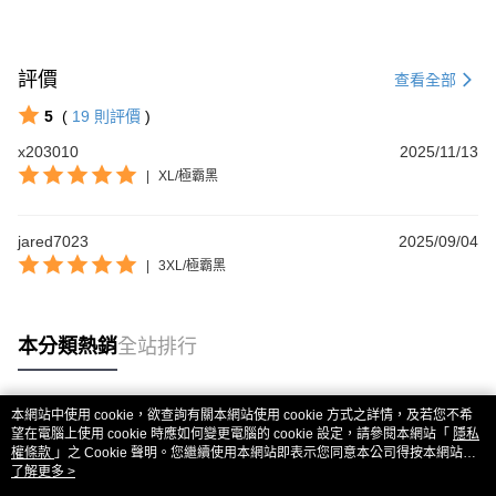
運送方式
消。如遇「轉專審核」未通過狀況，表示未達大哥付你分期系統評分，恕無
２．便利：只要手機號碼，簡訊認證，即可結帳。
法說明評估內容。
３．安心：先確認商品／服務後，再付款。
全家取貨付款
【繳款方式說明】
1.分期款項不併入電信帳單，「大哥付你分期」於每月結算日後寄送繳費提
每筆NT$80，滿NT$1,999(含以上)免運費
【「AFTEE先享後付」結帳流程】
評價
查看全部
醒簡訊。
１．於結帳方式選擇「AFTEE先享後付」後，將跳轉至「AFTEE先享後付」
2.透過簡訊連結打開帳單後，可選擇「超商條碼／台灣大直營門市／銀行轉
付款後全家取貨
結帳頁面，進行簡訊認證並確認金額後，即可完成結帳。
5
(
19
則評價
)
帳／街口支付／iPASS MONEY」等通路繳費。
２．訂單成立數日內，您將收到繳費通知簡訊。
每筆NT$80，滿NT$1,999(含以上)免運費
３．收到繳費通知簡訊後14天內，點擊此簡訊中的連結，可透過四大超商／
x203010
2025/11/13
【注意事項】
ATM／網路銀行／等多元方式進行付款，方視為交易完成。
|
XL/極霸黑
7-11取貨付款
1.本服務係由「台灣大哥大股份有限公司」（以下簡稱本公司）所提供，讓
※ 請注意：結帳手續完成當下不需立刻繳費，但若您需要取消訂單，請聯絡
用戶於交易時，得透過本服務購買商品或服務，並由商店將買賣／分期付款
每筆NT$80，滿NT$1,999(含以上)免運費
購買商品的店家。未經商家同意取消之訂單仍視為有效，需透過AFTEE先享
買賣價金債權讓與本公司後，依約使用本公司帳單繳交帳款。
後付繳納相關費用。
jared7023
2.基於同意付款使用「大哥付你分期」之契約關係目的，商店將以您的個人
2025/09/04
付款後7-11取貨
※ 交易是否成功請以「AFTEE先享後付 」之結帳頁面顯示為準，若有關於
資料（包含姓名、電話或地址）提供予台灣大哥大進項蒐集、處理及利用，
|
3XL/極霸黑
是否繳費成功／繳費後需取消欲退款等相關疑問，請聯繫「AFTEE先享後付
每筆NT$80，滿NT$1,999(含以上)免運費
由本公司與您本人進行分期帳單所需資料之確認、核對及更正。
客戶支援中心」
https://netprotections.freshdesk.com/support/home
3.完整用戶服務條款，請詳閱以下連結：
https://oppay.tw/userRule
宅配
【注意事項】
本分類熱銷
全站排行
１．透過由恩沛科技股份有限公司提供之「AFTEE先享後付」服務完成之交
每筆NT$80，滿NT$1,999(含以上)免運費
易，需依本服務之必要範圍內提供個人資料，並將交易相關給付款項請求債
權轉讓予恩沛科技股份有限公司。
２．關於個人資料處理事宜，請瀏覽以下網址：
本網站中使用 cookie，欲查詢有關本網站使用 cookie 方式之詳情，及若您不希
熱門標籤
https://aftee.tw/terms/#terms3
望在電腦上使用 cookie 時應如何變更電腦的 cookie 設定，請參閱本網站「
隱私
３．未成年的使用者請事先徵得法定代理人或監護人之同意方可使用
權條款
」之 Cookie 聲明。您繼續使用本網站即表示您同意本公司得按本網站使
「AFTEE先享後付」，若未經同意申辦者引起之損失，本公司不負相關責
用條款之 Cookie 聲明使用 cookie。
了解更多 >
任。