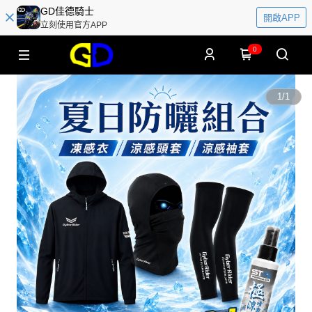
GD佳德騎士
開啟APP
立刻使用官方APP
0
1
/
1