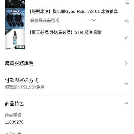
x1
【絕對冰涼】機叭郎GyberRider AS-01 冰狼袖套
請選擇商品選項
x1
【夏天必備/外送員必備】STR 極涼噴霧
x1
購買服務說明
付款與運送方式
超取滿NT$1,999免運
付款方式
商品特色
信用卡一次付款
商品編號
信用卡分期付款
11839276
3 期 0 利率 每期
NT$599
21家銀行