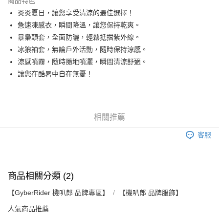
商品特色
合作金庫商業銀行
第一商業銀行
超商取貨付款
炎炎夏日，讓您享受清涼的最佳選擇！
華南商業銀行
彰化商業銀行
急速凍感衣，瞬間降溫，讓您保持乾爽。
LINE Pay
上海商業儲蓄銀行
台北富邦商業銀行
國泰世華商業銀行
兆豐國際商業銀行
暴梟頭套，全面防曬，輕鬆抵擋紫外線。
Apple Pay
臺灣中小企業銀行
台中商業銀行
冰狼袖套，無論戶外活動，隨時保持涼感。
匯豐（台灣）商業銀行
華泰商業銀行
涼感噴霧，隨時隨地噴灑，瞬間清涼舒適。
街口支付
聯邦商業銀行
遠東國際商業銀行
讓您在酷暑中自在無憂！
元大商業銀行
永豐商業銀行
悠遊付
玉山商業銀行
星展（台灣）商業銀行
台新國際商業銀行
中國信託商業銀行
Google Pay
台灣樂天信用卡公司
全盈+PAY
相關推薦
客服
大哥付你分期
相關說明
【大哥付你分期使用說明】
AFTEE先享後付
1.本服務由台灣大哥大提供，台灣大哥大用戶可立即使用無須另外申請。
商品相關分類 (2)
2.付款方式選擇「大哥付你分期」，訂單成立後會自動跳轉到大哥付的交易
相關說明
流程，驗證手機門號後，選擇欲分期的期數、繳款截止日，確認付款後即完
【關於「AFTEE先享後付」】
【GyberRider 機叭郎 品牌專區】
【機叭郎 品牌服飾】
成交易。
ATM付款
AFTEE先享後付是「在收到商品之後才付款」的支付方式。 讓您購物簡單
3.實際核准額度、可分期數及費用金額請依後續交易確認頁面所載為準。
便利好安心！
人氣商品推薦
4.訂單成立30分鐘內，如未前往確認交易或遇審核未通過，訂單將自動取
１．簡單：不需註冊會員、不需綁卡、不需儲值。