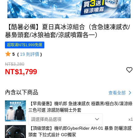
【酷暑必備】夏日真冰涼組合（含急速凍感衣/
暴梟頭套/冰狼袖套/涼感噴霧各一）
超取滿NT$1,999免運
5
(
19
則評價
)
NT$3,280
NT$1,799
內含以下商品
查看全部
【早鳥優惠】機叭郎 急速凍感衣 極霸黑/極白灰/凜涼綠
三色可選 涼感防曬騎士外套
請選擇商品選項
x1
【頂級頭套】機叭郎GyberRider AH-01 暴梟 防曬涼感
頭套 下拉式設計 GD獨家