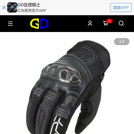
GD佳德騎士
開啟APP
立刻使用官方APP
0
1
/
2