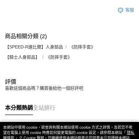
客服
商品相關分類 (2)
【SPEED-R速比爾】人身部品
《防摔手套》
【騎士人身部品】
《防摔手套》
評價
喜歡這個商品嗎？購買後給他一個好評吧
本分類熱銷
全站排行
本網站中使用 cookie，欲查詢有關本網站使用 cookie 方式之詳情，及若您不希
熱門標籤
望在電腦上使用 cookie 時應如何變更電腦的 cookie 設定，請參閱本網站「
隱私
權條款
」之 Cookie 聲明。您繼續使用本網站即表示您同意本公司得按本網站使