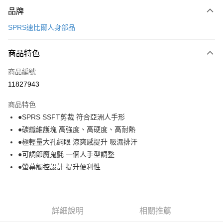
付款方式
品牌
信用卡一次付款
SPRS速比爾人身部品
信用卡分期付款
3 期 0 利率 每期
NT$426
21家銀行
商品特色
合作金庫商業銀行
第一商業銀行
超商取貨付款
商品編號
華南商業銀行
彰化商業銀行
11827943
LINE Pay
上海商業儲蓄銀行
台北富邦商業銀行
國泰世華商業銀行
兆豐國際商業銀行
商品特色
Apple Pay
臺灣中小企業銀行
台中商業銀行
●SPRS SSFT剪裁 符合亞洲人手形
匯豐（台灣）商業銀行
華泰商業銀行
街口支付
●碳纖維護塊 高強度、高硬度、高耐熱
聯邦商業銀行
遠東國際商業銀行
元大商業銀行
永豐商業銀行
●極輕量大孔網眼 涼爽感提升 吸濕排汗
悠遊付
玉山商業銀行
星展（台灣）商業銀行
●可調節魔鬼氈 一個人手型調整
台新國際商業銀行
中國信託商業銀行
Google Pay
●螢幕觸控設計 提升便利性
台灣樂天信用卡公司
全盈+PAY
大哥付你分期
詳細說明
相關推薦
相關說明
【大哥付你分期使用說明】