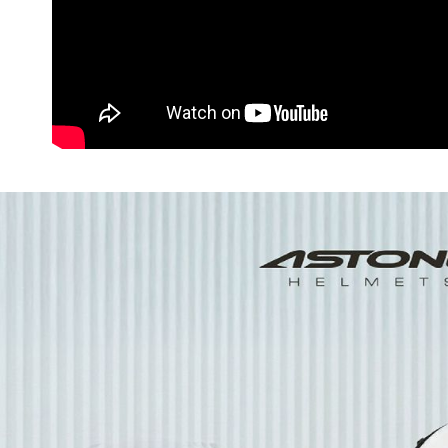
任。
４．使用「
即時審查
結果請求
５．嚴禁
形，恩沛
動。