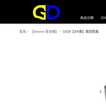
商品分類
《G
首頁
【Astone 安全帽】
DJ18【3/4罩】潮流歐風