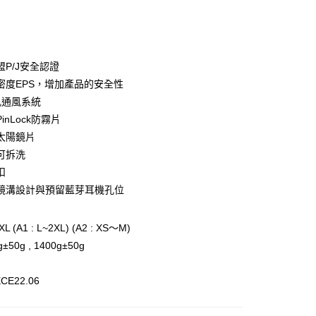
庫商業銀行
第一商業銀行
付款
業銀行
彰化商業銀行
業儲蓄銀行
台北富邦商業銀行
華商業銀行
兆豐國際商業銀行
盟P/J安全認證
小企業銀行
台中商業銀行
密度EPS，增加產品的安全性
台灣）商業銀行
華泰商業銀行
孔通風系統
業銀行
遠東國際商業銀行
inLock防霧片
業銀行
永豐商業銀行
太陽鏡片
業銀行
星展（台灣）商業銀行
際商業銀行
中國信託商業銀行
y
可拆洗
天信用卡公司
扣
鏡溝設計與預留藍芽耳機孔位
分期
 (A1 : L~2XL) (A2 : XS～M)
你分期使用說明】
±50g , 1400g±50g
享後付
由台灣大哥大提供，台灣大哥大用戶可立即使用無須另外申請。
式選擇「大哥付你分期」，訂單成立後會自動跳轉到大哥付的交易
證手機門號後，選擇欲分期的期數、繳款截止日，確認付款後即
FTEE先享後付」】
E22.06
。
先享後付是「在收到商品之後才付款」的支付方式。 讓您購物簡單
准額度、可分期數及費用金額請依後續交易確認頁面所載為準。
心！
立30分鐘內，如未前往確認交易或遇審核未通過，訂單將自動取
：不需註冊會員、不需綁卡、不需儲值。