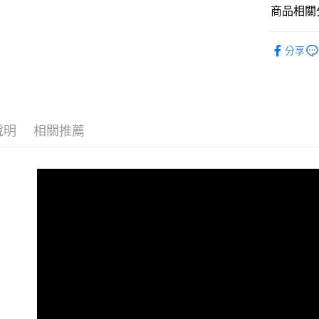
消。如遇
商品相關分
２．便利
運送方式
無法說明
３．安心
【繳款方
【Aston
全家取貨
1.分期款
【「AFT
分享
醒簡訊。
每筆NT$8
１．於結帳
2.透過簡
付」結帳
帳／街口支
付款後全
２．訂單
３．收到繳
每筆NT$8
【注意事
／ATM／
1.本服務
※ 請注意
說明
相關推薦
7-11取貨
用戶於交
絡購買商品
款買賣價
先享後付
每筆NT$8
2.基於同
※ 交易是
資料（包
是否繳費成
付款後7-1
用，由本
付客戶支
每筆NT$8
3.完整用
【注意事
宅配
１．透過由
交易，需
每筆NT$8
求債權轉
２．關於
https://aft
３．未成
「AFTE