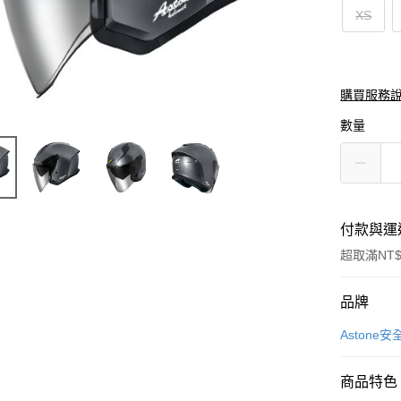
XS
購買服務
數量
付款與運
超取滿NT$
付款方式
品牌
信用卡一
Astone安
信用卡分
商品特色
3 期 