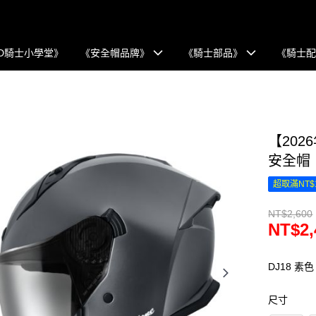
D騎士小學堂》
《安全帽品牌》
《騎士部品》
《騎士
【2026
安全帽
超取滿NT$
NT$2,600
NT$2,
DJ18 素色
尺寸