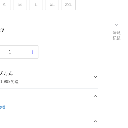
S
M
L
XL
2XL
說明
清除
紀錄
送方式
1,999免運
次付款
全帽
期付款
0 利率 每期
NT$800
21家銀行