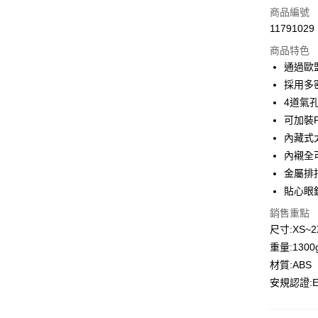
商品編號
合作金
超商取貨
11791029
華南商
LINE Pay
上海商
商品特色
國泰世
通過歐
Apple Pay
臺灣中
採用多
匯豐（
街口支付
4道氣
聯邦商
可加裝P
元大商
悠遊付
內藏式
玉山商
台新國
Google Pa
內襯全
台灣樂
金屬排
全盈+PAY
貼心眼
大哥付你
銷售重點
相關說明
尺寸:XS~2XL
【大哥付
重量:1300g
AFTEE先
1.本服務
2.付款方
相關說明
材質:ABS
流程，驗
【關於「A
安規認證:EC
ATM付款
完成交易
AFTEE
3.實際核
便利好安
4.訂單成
１．簡單