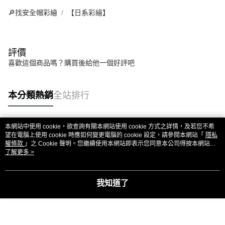
🔎找安全帽彩繪
【日系彩繪】
評價
喜歡這個商品嗎？購買後給他一個好評吧
本分類熱銷
全站排行
本網站中使用 cookie，欲查詢有關本網站使用 cookie 方式之詳情，及若您不希
熱門標籤
望在電腦上使用 cookie 時應如何變更電腦的 cookie 設定，請參閱本網站「
隱私
權條款
」之 Cookie 聲明。您繼續使用本網站即表示您同意本公司得按本網站使
用條款之 Cookie 聲明使用 cookie。
了解更多 >
我知道了