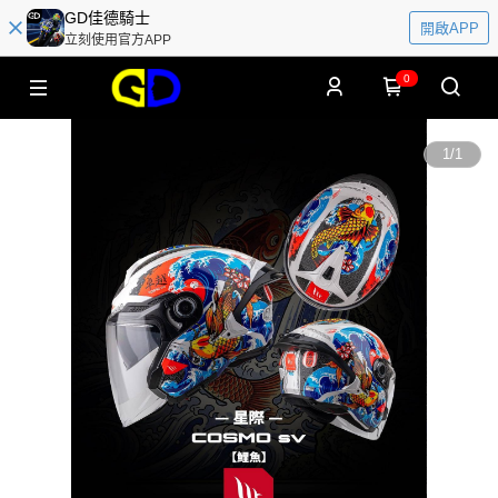
GD佳德騎士
開啟APP
立刻使用官方APP
0
1
/
1