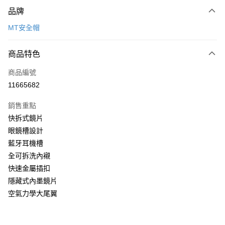
付款方式
品牌
信用卡一次付款
MT安全帽
信用卡分期付款
3 期 0 利率 每期
NT$1,066
21家銀行
商品特色
合作金庫商業銀行
第一商業銀行
超商取貨付款
商品編號
華南商業銀行
彰化商業銀行
11665682
LINE Pay
上海商業儲蓄銀行
台北富邦商業銀行
國泰世華商業銀行
兆豐國際商業銀行
銷售重點
Apple Pay
臺灣中小企業銀行
台中商業銀行
快拆式鏡片
匯豐（台灣）商業銀行
華泰商業銀行
街口支付
眼鏡槽設計
聯邦商業銀行
遠東國際商業銀行
元大商業銀行
永豐商業銀行
藍牙耳機槽
悠遊付
玉山商業銀行
星展（台灣）商業銀行
全可拆洗內襯
台新國際商業銀行
中國信託商業銀行
Google Pay
快速金屬插扣
台灣樂天信用卡公司
隱藏式內墨鏡片
全盈+PAY
空氣力學大尾翼
大哥付你分期
相關說明
【大哥付你分期使用說明】