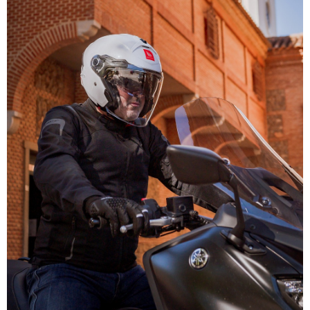
易，需依本服務之必要範圍內提供個人資料，並將交易相關給付款項請求債
權轉讓予恩沛科技股份有限公司。
２．關於個人資料處理事宜，請瀏覽以下網址：
https://aftee.tw/terms/#terms3
３．未成年的使用者請事先徵得法定代理人或監護人之同意方可使用
「AFTEE先享後付」，若未經同意申辦者引起之損失，本公司不負相關責
任。
４．使用「AFTEE先享後付」時，將依據個別帳號之用戶狀況，依本公司即
時審查核予不同之上限額度；若仍有額度不足之情形，本公司將視審查結果
請求用戶進行身份認證。
５．嚴禁一人註冊多個帳號或使用他人資訊註冊。若發現惡意使用之情形，
恩沛科技股份有限公司將有權停止該用戶之使用額度並採取法律行動。