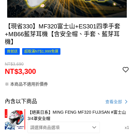
【現省330】MF320富士山+ES301四季手套
+MB66藍芽耳機【含安全帽、手套、藍芽耳
機】
買就送
超取滿NT$1,999免運
NT$3,690
NT$3,300
※ 本商品不適用折價券
內含以下商品
查看全部
【絕美日系】MING FENG MF320 FUJISAN #富士山
3/4罩安全帽
請選擇商品選項
x1