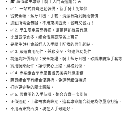
🎓 超值學生專案｜騎士入門首選組合 🔥
華南商業銀行
彰化商業銀行
✅ 1. 一站式買齊通勤裝備，新手騎士免煩惱
LINE Pay
上海商業儲蓄銀行
台北富邦商業銀行
國泰世華商業銀行
兆豐國際商業銀行
從安全帽、藍牙耳機、手套、清潔慕斯到防雨裝備
Apple Pay
臺灣中小企業銀行
台中商業銀行
通勤所需全包辦，不用東拼西湊、省時又省力！
匯豐（台灣）商業銀行
華泰商業銀行
✅ 2. 學生限定最高折扣，讓預算花得最有感
街口支付
聯邦商業銀行
遠東國際商業銀行
比單買便宜多，組合價最高現省上百元
元大商業銀行
永豐商業銀行
悠遊付
是學生與社會新鮮人入手騎士配備的最佳起點。
玉山商業銀行
星展（台灣）商業銀行
✅ 3. 嚴選實用配件，兼顧安全、舒適與功能性
台新國際商業銀行
中國信託商業銀行
Google Pay
台灣樂天信用卡公司
精選高評價商品：安全認證、騎士藍牙耳機、碳纖維防摔手套等
全盈+PAY
實用騎乘配件，讓你安心上路、風格到位。
大哥付你分期
✅ 4. 專案組合享專屬售後支援與升級服務
相關說明
購買組合享有組合優惠折、免運等超值待遇
【大哥付你分期使用說明】
打造更完整的騎士體驗。
AFTEE先享後付
1.本服務由台灣大哥大提供，台灣大哥大用戶可立即使用無須另外申請。
✅ 5. 最實用的入手時機，整合方案一次到位
2.付款方式選擇「大哥付你分期」，訂單成立後會自動跳轉到大哥付的交易
相關說明
正值通勤、上學需求高峰期，這套專案組合就是為你量身打造。
流程，驗證手機門號後，選擇欲分期的期數、繳款截止日，確認付款後即完
【關於「AFTEE先享後付」】
成交易。
ATM付款
不用再東找西湊，現在入手最剛好。
AFTEE先享後付是「在收到商品之後才付款」的支付方式。 讓您購物簡單
3.實際核准額度、可分期數及費用金額請依後續交易確認頁面所載為準。
便利好安心！
4.訂單成立30分鐘內，如未前往確認交易或遇審核未通過，訂單將自動取
１．簡單：不需註冊會員、不需綁卡、不需儲值。
運送方式
消。如遇「轉專審核」未通過狀況，表示未達大哥付你分期系統評分，恕無
２．便利：只要手機號碼，簡訊認證，即可結帳。
法說明評估內容。