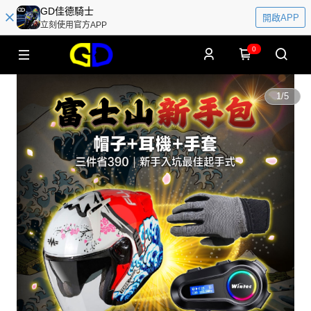
GD佳德騎士
開啟APP
立刻使用官方APP
0
1
/
5