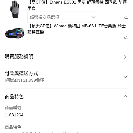
【高CP值】Ethans ES301 黑灰 輕薄觸控 四季款 防摔
手套
請選擇商品選項
x1
【頂天CP值】Wintec 穩特固 MB-66 LITE音樂版 騎士
藍芽耳機
x1
購買服務說明
付款與運送方式
超取滿NT$1,999免運
付款方式
商品特色
信用卡一次付款
商品編號
信用卡分期付款
11631264
3 期 0 利率 每期
NT$1,100
21家銀行
商品特色
合作金庫商業銀行
第一商業銀行
超商取貨付款