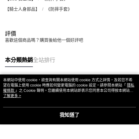
【騎士人身部品】
《防摔手套》
評價
喜歡這個商品嗎？購買後給他一個好評吧
本分類熱銷
全站排行
本網站中使用 cookie，欲查詢有關本網站使用 cookie 方式之詳情，及若您不希
熱門標籤
望在電腦上使用 cookie 時應如何變更電腦的 cookie 設定，請參閱本網站「
隱私
權條款
」之 Cookie 聲明。您繼續使用本網站即表示您同意本公司得按本網站使
用條款之 Cookie 聲明使用 cookie。
了解更多 >
我知道了