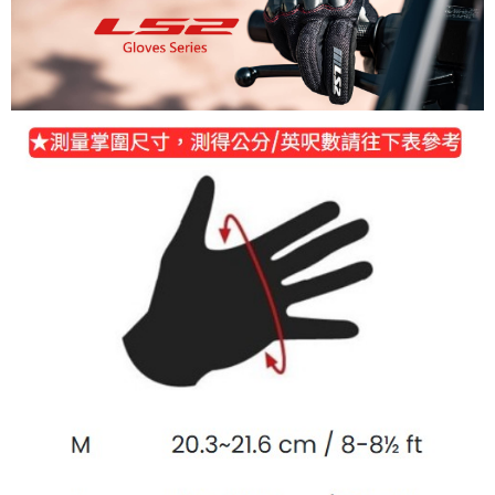
2.基於同意付款使用「大哥付你分期」之契約關係目的，商店將以您的個人
付款後7-11取貨
※ 交易是否成功請以「AFTEE先享後付 」之結帳頁面顯示為準，若有關於
資料（包含姓名、電話或地址）提供予台灣大哥大進項蒐集、處理及利用，
是否繳費成功／繳費後需取消欲退款等相關疑問，請聯繫「AFTEE先享後付
每筆NT$80，滿NT$1,999(含以上)免運費
由本公司與您本人進行分期帳單所需資料之確認、核對及更正。
客戶支援中心」
https://netprotections.freshdesk.com/support/home
3.完整用戶服務條款，請詳閱以下連結：
https://oppay.tw/userRule
宅配
【注意事項】
１．透過由恩沛科技股份有限公司提供之「AFTEE先享後付」服務完成之交
每筆NT$80，滿NT$1,999(含以上)免運費
易，需依本服務之必要範圍內提供個人資料，並將交易相關給付款項請求債
權轉讓予恩沛科技股份有限公司。
２．關於個人資料處理事宜，請瀏覽以下網址：
https://aftee.tw/terms/#terms3
３．未成年的使用者請事先徵得法定代理人或監護人之同意方可使用
「AFTEE先享後付」，若未經同意申辦者引起之損失，本公司不負相關責
任。
４．使用「AFTEE先享後付」時，將依據個別帳號之用戶狀況，依本公司即
時審查核予不同之上限額度；若仍有額度不足之情形，本公司將視審查結果
請求用戶進行身份認證。
５．嚴禁一人註冊多個帳號或使用他人資訊註冊。若發現惡意使用之情形，
恩沛科技股份有限公司將有權停止該用戶之使用額度並採取法律行動。