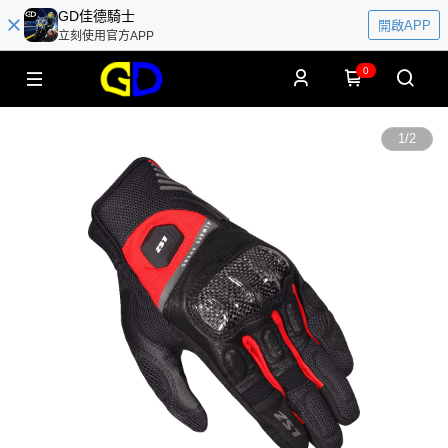
GD佳德騎士
開啟APP
立刻使用官方APP
0
1
/
2