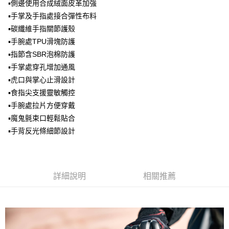
▪️側邊使用合成絨面皮革加強
台灣樂天信用卡公司
全盈+PAY
▪️手掌及手指處接合彈性布料
▪️碳纖維手指關節護殼
大哥付你分期
▪️手腕處TPU滑塊防護
相關說明
▪️指節含SBR泡棉防護
【大哥付你分期使用說明】
AFTEE先享後付
▪️手掌處穿孔增加通風
1.本服務由台灣大哥大提供，台灣大哥大用戶可立即使用無須另外申請。
2.付款方式選擇「大哥付你分期」，訂單成立後會自動跳轉到大哥付的交易
相關說明
▪️虎口與掌心止滑設計
流程，驗證手機門號後，選擇欲分期的期數、繳款截止日，確認付款後即完
【關於「AFTEE先享後付」】
▪️食指尖支援靈敏觸控
成交易。
ATM付款
AFTEE先享後付是「在收到商品之後才付款」的支付方式。 讓您購物簡單
3.實際核准額度、可分期數及費用金額請依後續交易確認頁面所載為準。
▪️手腕處拉片方便穿戴
便利好安心！
4.訂單成立30分鐘內，如未前往確認交易或遇審核未通過，訂單將自動取
１．簡單：不需註冊會員、不需綁卡、不需儲值。
▪️魔鬼氈束口輕鬆貼合
運送方式
消。如遇「轉專審核」未通過狀況，表示未達大哥付你分期系統評分，恕無
２．便利：只要手機號碼，簡訊認證，即可結帳。
▪️手背反光條細節設計
法說明評估內容。
３．安心：先確認商品／服務後，再付款。
全家取貨付款
【繳款方式說明】
1.分期款項不併入電信帳單，「大哥付你分期」於每月結算日後寄送繳費提
每筆NT$80，滿NT$1,999(含以上)免運費
【「AFTEE先享後付」結帳流程】
醒簡訊。
１．於結帳方式選擇「AFTEE先享後付」後，將跳轉至「AFTEE先享後付」
2.透過簡訊連結打開帳單後，可選擇「超商條碼／台灣大直營門市／銀行轉
付款後全家取貨
結帳頁面，進行簡訊認證並確認金額後，即可完成結帳。
詳細說明
相關推薦
帳／街口支付／iPASS MONEY」等通路繳費。
２．訂單成立數日內，您將收到繳費通知簡訊。
每筆NT$80，滿NT$1,999(含以上)免運費
３．收到繳費通知簡訊後14天內，點擊此簡訊中的連結，可透過四大超商／
【注意事項】
ATM／網路銀行／等多元方式進行付款，方視為交易完成。
7-11取貨付款
1.本服務係由「台灣大哥大股份有限公司」（以下簡稱本公司）所提供，讓
※ 請注意：結帳手續完成當下不需立刻繳費，但若您需要取消訂單，請聯絡
用戶於交易時，得透過本服務購買商品或服務，並由商店將買賣／分期付款
每筆NT$80，滿NT$1,999(含以上)免運費
購買商品的店家。未經商家同意取消之訂單仍視為有效，需透過AFTEE先享
買賣價金債權讓與本公司後，依約使用本公司帳單繳交帳款。
後付繳納相關費用。