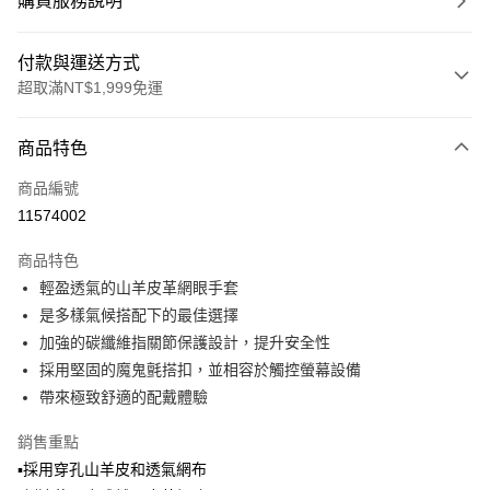
購買服務說明
付款與運送方式
超取滿NT$1,999免運
付款方式
商品特色
信用卡一次付款
商品編號
信用卡分期付款
11574002
3 期 0 利率 每期
NT$516
21家銀行
商品特色
合作金庫商業銀行
第一商業銀行
超商取貨付款
輕盈透氣的山羊皮革網眼手套
華南商業銀行
彰化商業銀行
是多樣氣候搭配下的最佳選擇
LINE Pay
上海商業儲蓄銀行
台北富邦商業銀行
國泰世華商業銀行
兆豐國際商業銀行
加強的碳纖維指關節保護設計，提升安全性
Apple Pay
臺灣中小企業銀行
台中商業銀行
採用堅固的魔鬼氈搭扣，並相容於觸控螢幕設備
匯豐（台灣）商業銀行
華泰商業銀行
帶來極致舒適的配戴體驗
街口支付
聯邦商業銀行
遠東國際商業銀行
元大商業銀行
永豐商業銀行
悠遊付
銷售重點
玉山商業銀行
星展（台灣）商業銀行
▪️採用穿孔山羊皮和透氣網布
台新國際商業銀行
中國信託商業銀行
Google Pay