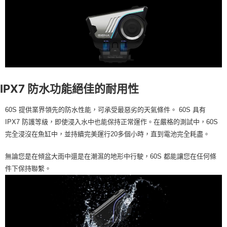
IPX7 防水功能絕佳的耐用性
60S 提供業界領先的防水性能，可承受最惡劣的天氣條件。 60S 具有
IPX7 防護等級，即使浸入水中也能保持正常運作。在嚴格的測試中，60S
完全浸沒在魚缸中，並持續完美運行20多個小時，直到電池完全耗盡。
無論您是在傾盆大雨中還是在潮濕的地形中行駛，60S 都能讓您在任何條
件下保持聯繫。