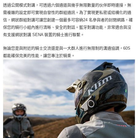
透過公開模式對講，可透過六個通道與幾乎無限數量的伙伴即時連接，無
需複雜的設定即可實現自發性的群組通訊。為了實現更私密或結構化的通
信，網狀群組對講可讓您創建一個最多可容納24 名參與者的封閉網路，確
保您的騎行小組內進行清晰、安全的對話。藍牙對講功能，非常適合與沒
有支援網狀對講 SENA 裝置的騎士進行聯繫。
無論您是與附近的騎士交流還是與一大群人進行無限制的溝通協調，60S
都能確保完美的性能，讓您專注於騎乘。