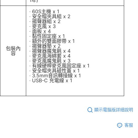
‧ 60S主機 x 1
‧ 安全帽夾具組 x 2
‧ 揚聲器組 x 2
‧ 麥克風 x 3
‧ 面板 x 4
‧ 黏性固定座 x 1
‧ 額外的雙面膠帶 x 1
‧ 揚聲器墊 x 2
包裝內
‧ 揚聲器魔鬼氈 x 4
容
‧ 麥克風海綿套 x 4
‧ 麥克風魔鬼氈 x 3
‧ 有線硬桿麥克風固定座 x 1
‧ 安全帽夾具磁性蓋 x 1
‧ 3.5mm音訊轉接線 x 1
‧ USB-C 充電線 x 1
顯示電腦版詳細說明
客服