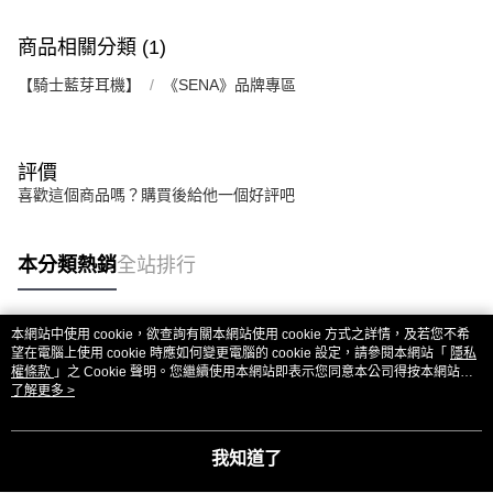
商品相關分類 (1)
【騎士藍芽耳機】
《SENA》品牌專區
評價
喜歡這個商品嗎？購買後給他一個好評吧
本分類熱銷
全站排行
本網站中使用 cookie，欲查詢有關本網站使用 cookie 方式之詳情，及若您不希
熱門標籤
望在電腦上使用 cookie 時應如何變更電腦的 cookie 設定，請參閱本網站「
隱私
權條款
」之 Cookie 聲明。您繼續使用本網站即表示您同意本公司得按本網站使
用條款之 Cookie 聲明使用 cookie。
了解更多 >
我知道了