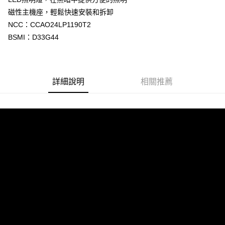
１．透過由恩沛科技股份有限公司提供之「AFTEE先享後付」服務完成之交
每筆NT$80，滿NT$1,999(含以上)免運費
磁性主機座，輕鬆快速安裝和拆卸
易，需依本服務之必要範圍內提供個人資料，並將交易相關給付款項請求債
權轉讓予恩沛科技股份有限公司。
NCC：CCAO24LP1190T2
２．關於個人資料處理事宜，請瀏覽以下網址：
BSMI：D33G44
https://aftee.tw/terms/#terms3
３．未成年的使用者請事先徵得法定代理人或監護人之同意方可使用
「AFTEE先享後付」，若未經同意申辦者引起之損失，本公司不負相關責
任。
４．使用「AFTEE先享後付」時，將依據個別帳號之用戶狀況，依本公司即
詳細說明
相關推薦
時審查核予不同之上限額度；若仍有額度不足之情形，本公司將視審查結果
請求用戶進行身份認證。
５．嚴禁一人註冊多個帳號或使用他人資訊註冊。若發現惡意使用之情形，
恩沛科技股份有限公司將有權停止該用戶之使用額度並採取法律行動。