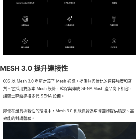
MESH 3.0 提升連接性
60S 以 Mesh 3.0 重新定義了 Mesh 通訊，提供無與倫比的連接強度和音
質。它採用雙版本 Mesh 設計，確保與傳統 SENA Mesh 產品向下相容，
讓騎士輕鬆連接多代 SENA 設備。
即使在最具挑戰性的環境中，Mesh 3.0 也能保證為車隊團體提供穩定、高
效能的對講體驗。