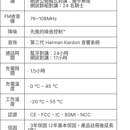
講
‧ 網狀公開模式對講：幾乎無限
‧ 網狀群組對講：24 名騎士
FM收音
‧ 76~108MHz
機
降噪
‧ 先進的噪音控制™
音效
‧ 第二代 Harman Kardon 音響系統
通話時
‧ 藍牙對講：24小時
間
‧ 網狀對講：17小時
充電時
‧ 1.5小時
間
充電溫
‧ 0 °C – 45 °C
度
工作溫
‧ -20 °C – 55 °C
度
認證
‧ CE、FCC、IC、BSMI、NCC
‧ 3年保固 (2年基本保固，產品註冊後延長
保固
1年)