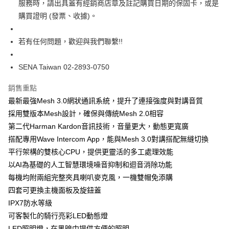
服務時，請出具蓋有經銷商店章及註記購買日期的保固卡，或是
【大哥付你分期使用說明】
購買證明 (發票、收據)。
AFTEE先享後付
1.本服務由台灣大哥大提供，台灣大哥大用戶可立即使用無須另外申請。
2.付款方式選擇「大哥付你分期」，訂單成立後會自動跳轉到大哥付的交易
相關說明
流程，驗證手機門號後，選擇欲分期的期數、繳款截止日，確認付款後即完
【關於「AFTEE先享後付」】
若有任何問題，歡迎與我們聯繫!!
成交易。
ATM付款
AFTEE先享後付是「在收到商品之後才付款」的支付方式。 讓您購物簡單
3.實際核准額度、可分期數及費用金額請依後續交易確認頁面所載為準。
便利好安心！
4.訂單成立30分鐘內，如未前往確認交易或遇審核未通過，訂單將自動取
SENA Taiwan 02-2893-0750
１．簡單：不需註冊會員、不需綁卡、不需儲值。
運送方式
消。如遇「轉專審核」未通過狀況，表示未達大哥付你分期系統評分，恕無
２．便利：只要手機號碼，簡訊認證，即可結帳。
法說明評估內容。
３．安心：先確認商品／服務後，再付款。
銷售重點
全家取貨付款
【繳款方式說明】
最新最強Mesh 3.0網狀通訊系統，提升了連接強度與對講音質
1.分期款項不併入電信帳單，「大哥付你分期」於每月結算日後寄送繳費提
每筆NT$80，滿NT$1,999(含以上)免運費
【「AFTEE先享後付」結帳流程】
醒簡訊。
採用雙版本Mesh設計，確保與傳統Mesh 2.0相容
１．於結帳方式選擇「AFTEE先享後付」後，將跳轉至「AFTEE先享後付」
2.透過簡訊連結打開帳單後，可選擇「超商條碼／台灣大直營門市／銀行轉
付款後全家取貨
結帳頁面，進行簡訊認證並確認金額後，即可完成結帳。
第二代Harman Kardon音訊技術，音量更大，動態更寬廣
帳／街口支付／iPASS MONEY」等通路繳費。
２．訂單成立數日內，您將收到繳費通知簡訊。
每筆NT$80，滿NT$1,999(含以上)免運費
搭配專用Wave Intercom App，能與Mesh 3.0對講搭配無縫切換
３．收到繳費通知簡訊後14天內，點擊此簡訊中的連結，可透過四大超商／
【注意事項】
平行架構的雙核心CPU，提供更靈活的多工處理效能
ATM／網路銀行／等多元方式進行付款，方視為交易完成。
7-11取貨付款
1.本服務係由「台灣大哥大股份有限公司」（以下簡稱本公司）所提供，讓
※ 請注意：結帳手續完成當下不需立刻繳費，但若您需要取消訂單，請聯絡
以AI為基礎的人工智慧環境噪音抑制和迴音消除功能
用戶於交易時，得透過本服務購買商品或服務，並由商店將買賣／分期付款
每筆NT$80，滿NT$1,999(含以上)免運費
購買商品的店家。未經商家同意取消之訂單仍視為有效，需透過AFTEE先享
買賣價金債權讓與本公司後，依約使用本公司帳單繳交帳款。
每機均附兩組完整夾具喇叭麥克風，一機雙帽免添購
後付繳納相關費用。
2.基於同意付款使用「大哥付你分期」之契約關係目的，商店將以您的個人
付款後7-11取貨
※ 交易是否成功請以「AFTEE先享後付 」之結帳頁面顯示為準，若有關於
四套可更換主機面板及旋鈕蓋
資料（包含姓名、電話或地址）提供予台灣大哥大進項蒐集、處理及利用，
是否繳費成功／繳費後需取消欲退款等相關疑問，請聯繫「AFTEE先享後付
每筆NT$80，滿NT$1,999(含以上)免運費
IPX7防水等級
由本公司與您本人進行分期帳單所需資料之確認、核對及更正。
客戶支援中心」
https://netprotections.freshdesk.com/support/home
3.完整用戶服務條款，請詳閱以下連結：
https://oppay.tw/userRule
可客製化的騎行亮彩LED動態燈
宅配
【注意事項】
LED照明燈，在黑暗中提供方便的照明