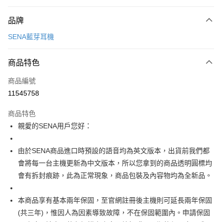
付款方式
品牌
信用卡一次付款
SENA藍芽耳機
信用卡分期付款
3 期 0 利率 每期
NT$4,493
21家銀行
商品特色
合作金庫商業銀行
第一商業銀行
超商取貨付款
商品編號
華南商業銀行
彰化商業銀行
11545758
LINE Pay
上海商業儲蓄銀行
台北富邦商業銀行
國泰世華商業銀行
兆豐國際商業銀行
商品特色
Apple Pay
臺灣中小企業銀行
台中商業銀行
親愛的SENA用戶您好：
匯豐（台灣）商業銀行
華泰商業銀行
街口支付
聯邦商業銀行
遠東國際商業銀行
元大商業銀行
永豐商業銀行
由於SENA商品進口時預設的語音均為英文版本，出貨前我們都
悠遊付
玉山商業銀行
星展（台灣）商業銀行
會將每一台主機更新為中文版本，所以您拿到的商品透明圓標均
台新國際商業銀行
中國信託商業銀行
Google Pay
會有拆封痕跡，此為正常現象，商品包裝及內容物均為全新品。
台灣樂天信用卡公司
全盈+PAY
本商品享有基本兩年保固，至官網註冊後主機則可延長兩年保固
大哥付你分期
(共三年)，惟因人為因素導致故障，不在保固範圍內。申請保固
相關說明