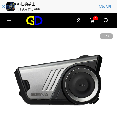
GD佳德騎士
開啟APP
立刻使用官方APP
0
1
/
8