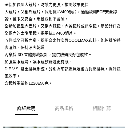
台灣樂天信用卡公司
全新加長型大鏡片，防護力更強，擋風效果更佳。
全盈+PAY
大鏡片，又稱外鏡片，採用抗UV400鏡片，通過歐洲ECE安全認
大哥付你分期
證，護眼又安全，用腳踩也不會破。
相關說明
全新加長型內墨片，又稱內藏鏡、內置鏡片或遮陽鏡，是設計在安
【大哥付你分期使用說明】
全帽內的太陽眼鏡，採用抗UV400鏡片。
AFTEE先享後付
1.本服務由台灣大哥大提供，台灣大哥大用戶可立即使用無須另外申請。
五件式全可拆內襯，採用奈米竹炭與COOLMAX布料，能夠排除體
2.付款方式選擇「大哥付你分期」，訂單成立後會自動跳轉到大哥付的交易
相關說明
表溼氣，保持涼爽乾燥。
流程，驗證手機門號後，選擇欲分期的期數、繳款截止日，確認付款後即完
【關於「AFTEE先享後付」】
成交易。
ATM付款
內襯採 3D 立體剪裁設計，提供臉頰良好包覆性。
AFTEE先享後付是「在收到商品之後才付款」的支付方式。 讓您購物簡單
3.實際核准額度、可分期數及費用金額請依後續交易確認頁面所載為準。
便利好安心！
加強型眼鏡溝，讓眼鏡族舒適更有感。
4.訂單成立30分鐘內，如未前往確認交易或遇審核未通過，訂單將自動取
１．簡單：不需註冊會員、不需綁卡、不需儲值。
運送方式
消。如遇「轉專審核」未通過狀況，表示未達大哥付你分期系統評分，恕無
D.E.V.S. 雙重排氣系統，分別為前額進氣及後方負壓排氣，提升通
２．便利：只要手機號碼，簡訊認證，即可結帳。
法說明評估內容。
３．安心：先確認商品／服務後，再付款。
風效率。
全家取貨付款
【繳款方式說明】
含鏡片重量約1220±50克。
1.分期款項不併入電信帳單，「大哥付你分期」於每月結算日後寄送繳費提
每筆NT$80，滿NT$1,999(含以上)免運費
【「AFTEE先享後付」結帳流程】
醒簡訊。
１．於結帳方式選擇「AFTEE先享後付」後，將跳轉至「AFTEE先享後付」
2.透過簡訊連結打開帳單後，可選擇「超商條碼／台灣大直營門市／銀行轉
付款後全家取貨
結帳頁面，進行簡訊認證並確認金額後，即可完成結帳。
帳／街口支付／iPASS MONEY」等通路繳費。
２．訂單成立數日內，您將收到繳費通知簡訊。
每筆NT$80，滿NT$1,999(含以上)免運費
３．收到繳費通知簡訊後14天內，點擊此簡訊中的連結，可透過四大超商／
詳細說明
商品規格
相關推薦
【注意事項】
ATM／網路銀行／等多元方式進行付款，方視為交易完成。
7-11取貨付款
1.本服務係由「台灣大哥大股份有限公司」（以下簡稱本公司）所提供，讓
※ 請注意：結帳手續完成當下不需立刻繳費，但若您需要取消訂單，請聯絡
用戶於交易時，得透過本服務購買商品或服務，並由商店將買賣／分期付款
每筆NT$80，滿NT$1,999(含以上)免運費
購買商品的店家。未經商家同意取消之訂單仍視為有效，需透過AFTEE先享
買賣價金債權讓與本公司後，依約使用本公司帳單繳交帳款。
後付繳納相關費用。