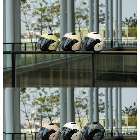
2.基於同意付款使用「大哥付你分期」之契約關係目的，商店將以您的個人
付款後7-11取貨
※ 交易是否成功請以「AFTEE先享後付 」之結帳頁面顯示為準，若有關於
資料（包含姓名、電話或地址）提供予台灣大哥大進項蒐集、處理及利用，
是否繳費成功／繳費後需取消欲退款等相關疑問，請聯繫「AFTEE先享後付
每筆NT$80，滿NT$1,999(含以上)免運費
由本公司與您本人進行分期帳單所需資料之確認、核對及更正。
客戶支援中心」
https://netprotections.freshdesk.com/support/home
3.完整用戶服務條款，請詳閱以下連結：
https://oppay.tw/userRule
宅配
【注意事項】
１．透過由恩沛科技股份有限公司提供之「AFTEE先享後付」服務完成之交
每筆NT$80，滿NT$1,999(含以上)免運費
易，需依本服務之必要範圍內提供個人資料，並將交易相關給付款項請求債
權轉讓予恩沛科技股份有限公司。
２．關於個人資料處理事宜，請瀏覽以下網址：
https://aftee.tw/terms/#terms3
３．未成年的使用者請事先徵得法定代理人或監護人之同意方可使用
「AFTEE先享後付」，若未經同意申辦者引起之損失，本公司不負相關責
任。
４．使用「AFTEE先享後付」時，將依據個別帳號之用戶狀況，依本公司即
時審查核予不同之上限額度；若仍有額度不足之情形，本公司將視審查結果
請求用戶進行身份認證。
５．嚴禁一人註冊多個帳號或使用他人資訊註冊。若發現惡意使用之情形，
恩沛科技股份有限公司將有權停止該用戶之使用額度並採取法律行動。