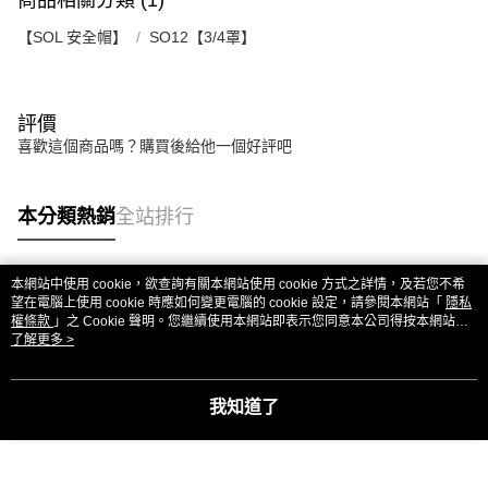
商品相關分類 (1)
【SOL 安全帽】
SO12【3/4罩】
評價
喜歡這個商品嗎？購買後給他一個好評吧
本分類熱銷
全站排行
本網站中使用 cookie，欲查詢有關本網站使用 cookie 方式之詳情，及若您不希
熱門標籤
望在電腦上使用 cookie 時應如何變更電腦的 cookie 設定，請參閱本網站「
隱私
權條款
」之 Cookie 聲明。您繼續使用本網站即表示您同意本公司得按本網站使
用條款之 Cookie 聲明使用 cookie。
了解更多 >
我知道了