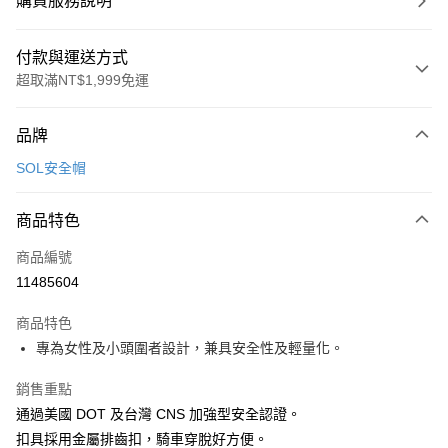
購買服務說明
付款與運送方式
超取滿NT$1,999免運
付款方式
品牌
信用卡一次付款
SOL安全帽
信用卡分期付款
3 期 0 利率 每期
NT$733
21家銀行
商品特色
合作金庫商業銀行
第一商業銀行
超商取貨付款
商品編號
華南商業銀行
彰化商業銀行
11485604
LINE Pay
上海商業儲蓄銀行
台北富邦商業銀行
國泰世華商業銀行
兆豐國際商業銀行
商品特色
Apple Pay
臺灣中小企業銀行
台中商業銀行
專為女性及小頭圍者設計，兼具安全性及輕量化。
匯豐（台灣）商業銀行
華泰商業銀行
街口支付
聯邦商業銀行
遠東國際商業銀行
銷售重點
元大商業銀行
永豐商業銀行
悠遊付
通過美國 DOT 及台灣 CNS 加強型安全認證。
玉山商業銀行
星展（台灣）商業銀行
台新國際商業銀行
中國信託商業銀行
Google Pay
扣具採用金屬排齒扣，騎車穿脫好方便。