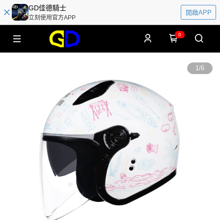
GD佳德騎士
開啟APP
立刻使用官方APP
0
1
/
6