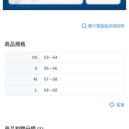
顯示電腦版詳細說明
商品規格
XS
53－54
S
55－56
M
57－58
L
59－60
客服