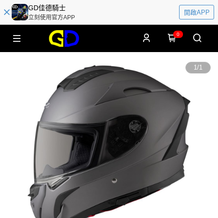
GD佳德騎士
開啟APP
立刻使用官方APP
0
1
/
1