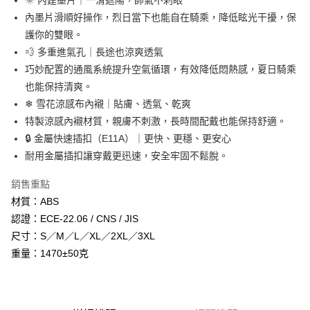
🌞 內建墨片｜一滑遮陽，帥氣不刺眼
台灣樂天信用卡公司
內墨片滑順好操作，烈日當下也能自在騎乘，降低眩光干擾，保
全盈+PAY
護你的雙眼。
大哥付你分期
💨 多重進氣孔｜長途也涼爽透氣
相關說明
巧妙配置的通風系統提升空氣循環，有效降低悶熱感，夏日騎乘
【大哥付你分期使用說明】
也能保持清爽。
AFTEE先享後付
1.本服務由台灣大哥大提供，台灣大哥大用戶可立即使用無須另外申請。
2.付款方式選擇「大哥付你分期」，訂單成立後會自動跳轉到大哥付的交易
❄ 雪花涼感布內襯｜貼膚、透氣、乾爽
相關說明
流程，驗證手機門號後，選擇欲分期的期數、繳款截止日，確認付款後即完
【關於「AFTEE先享後付」】
特製涼感內襯材質，親膚不刺激，長時間配戴也能保持舒適。
成交易。
ATM付款
AFTEE先享後付是「在收到商品之後才付款」的支付方式。 讓您購物簡單
🔒 金屬快速插扣（E11A）｜更快、更穩、更安心
3.實際核准額度、可分期數及費用金額請依後續交易確認頁面所載為準。
便利好安心！
4.訂單成立30分鐘內，如未前往確認交易或遇審核未通過，訂單將自動取
耐用金屬插扣讓穿戴更迅速，安全牢固不鬆脫。
１．簡單：不需註冊會員、不需綁卡、不需儲值。
運送方式
消。如遇「轉專審核」未通過狀況，表示未達大哥付你分期系統評分，恕無
２．便利：只要手機號碼，簡訊認證，即可結帳。
法說明評估內容。
３．安心：先確認商品／服務後，再付款。
銷售重點
全家取貨付款
【繳款方式說明】
材質：ABS
1.分期款項不併入電信帳單，「大哥付你分期」於每月結算日後寄送繳費提
每筆NT$80，滿NT$1,999(含以上)免運費
【「AFTEE先享後付」結帳流程】
醒簡訊。
認證：ECE-22.06 / CNS / JIS
１．於結帳方式選擇「AFTEE先享後付」後，將跳轉至「AFTEE先享後付」
2.透過簡訊連結打開帳單後，可選擇「超商條碼／台灣大直營門市／銀行轉
付款後全家取貨
結帳頁面，進行簡訊認證並確認金額後，即可完成結帳。
尺寸：S／M／L／XL／2XL／3XL
帳／街口支付／iPASS MONEY」等通路繳費。
２．訂單成立數日內，您將收到繳費通知簡訊。
每筆NT$80，滿NT$1,999(含以上)免運費
重量：1470±50克
３．收到繳費通知簡訊後14天內，點擊此簡訊中的連結，可透過四大超商／
【注意事項】
ATM／網路銀行／等多元方式進行付款，方視為交易完成。
7-11取貨付款
1.本服務係由「台灣大哥大股份有限公司」（以下簡稱本公司）所提供，讓
※ 請注意：結帳手續完成當下不需立刻繳費，但若您需要取消訂單，請聯絡
用戶於交易時，得透過本服務購買商品或服務，並由商店將買賣／分期付款
每筆NT$80，滿NT$1,999(含以上)免運費
購買商品的店家。未經商家同意取消之訂單仍視為有效，需透過AFTEE先享
買賣價金債權讓與本公司後，依約使用本公司帳單繳交帳款。
後付繳納相關費用。