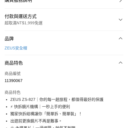
購買服務說明
付款與運送方式
超取滿NT$1,999免運
付款方式
品牌
信用卡一次付款
ZEUS安全帽
信用卡分期付款
3 期 0 利率 每期
NT$900
21家銀行
商品特色
合作金庫商業銀行
第一商業銀行
超商取貨付款
商品編號
華南商業銀行
彰化商業銀行
11390067
LINE Pay
上海商業儲蓄銀行
台北富邦商業銀行
國泰世華商業銀行
兆豐國際商業銀行
商品特色
Apple Pay
臺灣中小企業銀行
台中商業銀行
ZEUS ZS-827｜你的每一趟旅程，都值得最好的保護
匯豐（台灣）商業銀行
華泰商業銀行
街口支付
⚡ 快拆鏡片機構｜一秒上手的便利
聯邦商業銀行
遠東國際商業銀行
元大商業銀行
永豐商業銀行
獨家快拆結構讓你「簡單拆、簡單裝」！
悠遊付
玉山商業銀行
星展（台灣）商業銀行
出遊前更換鏡片不再是難事。
台新國際商業銀行
中國信託商業銀行
Google Pay