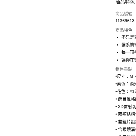
商品特色
3 期 
商品編號
合作金
超商取貨
11369613
華南商
LINE Pay
上海商
商品特色
國泰世
不只是
Apple Pay
臺灣中
貓系慵
匯豐（
街口支付
每一頂
聯邦商
讓你在
元大商
悠遊付
玉山商
銷售重點
台新國
Google Pa
•尺寸：M、
台灣樂
•素色：消
全盈+PAY
•花色：#
大哥付你
• 醒目風
相關說明
• 3D雷
【大哥付
• 兩頰結
AFTEE先
1.本服務
2.付款方
相關說明
• 雙鏡片設
流程，驗
【關於「A
• 含眼鏡
ATM付款
完成交易
AFTEE