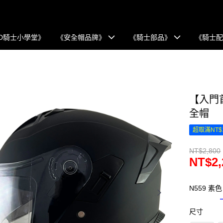
D騎士小學堂》
《安全帽品牌》
《騎士部品》
《騎士
【入門首
全帽
超取滿NT$
NT$2,800
NT$2,
N559 素
尺寸