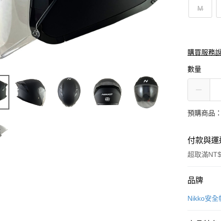
M
購買服務
數量
預購商品：
付款與運
超取滿NT$
付款方式
品牌
信用卡一
Nikko安全
信用卡分