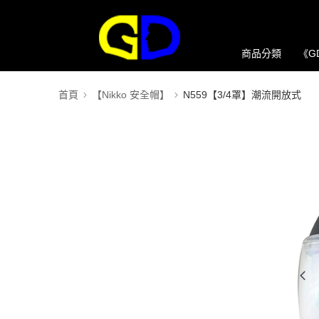
商品分類
《G
首頁
【Nikko 安全帽】
N559【3/4罩】潮流開放式