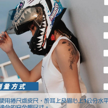
「AFTE
任。
４．使用「
即時審查
結果請求
５．嚴禁
形，恩沛
動。