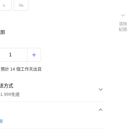
L
XL
清除
紀錄
說明
預計 14 個工作天出貨
送方式
1,999免運
次付款
帽
期付款