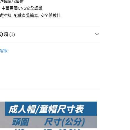
易拆裝鏡片結構
准額度、可分期數及費用金額請依後續交易確認頁面所載為準。
心！
立30分鐘內，如未前往確認交易或遇審核未通過，訂單將自動取
：不需註冊會員、不需綁卡、不需儲值。
T, 中華民國CNS安全認證
「轉專審核」未通過狀況，表示未達大哥付你分期系統評分，恕
：只要手機號碼，簡訊認證，即可結帳。
排式插扣, 配戴直覺簡易, 安全係數佳
評估內容。
：先確認商品／服務後，再付款。
式說明】
付款
項不併入電信帳單，「大哥付你分期」於每月結算日後寄送繳費提
EE先享後付」結帳流程】
0，滿NT$1,999(含以上)免運費
方式選擇「AFTEE先享後付」後，將跳轉至「AFTEE先享後
類 (1)
訊連結打開帳單後，可選擇「超商條碼／台灣大直營門市／銀行轉
頁面，進行簡訊認證並確認金額後，即可完成結帳。
付／iPASS MONEY」等通路繳費。
家取貨
成立數日內，您將收到繳費通知簡訊。
 安全帽】
N559【3/4罩】潮流開放式
費通知簡訊後14天內，點擊此簡訊中的連結，可透過四大超商
客服
0，滿NT$1,999(含以上)免運費
項】
網路銀行／等多元方式進行付款，方視為交易完成。
係由「台灣大哥大股份有限公司」（以下簡稱本公司）所提供，讓
：結帳手續完成當下不需立刻繳費，但若您需要取消訂單，請聯
付款
易時，得透過本服務購買商品或服務，並由商店將買賣／分期付
的店家。未經商家同意取消之訂單仍視為有效，需透過AFTEE
金債權讓與本公司後，依約使用本公司帳單繳交帳款。
繳納相關費用。
0，滿NT$1,999(含以上)免運費
意付款使用「大哥付你分期」之契約關係目的，商店將以您的個人
否成功請以「AFTEE先享後付 」之結帳頁面顯示為準，若有關於
含姓名、電話或地址）提供予台灣大哥大進項蒐集、處理及利
功／繳費後需取消欲退款等相關疑問，請聯繫「AFTEE先享後
1取貨
公司與您本人進行分期帳單所需資料之確認、核對及更正。
援中心」
https://netprotections.freshdesk.com/support/home
0，滿NT$1,999(含以上)免運費
戶服務條款，請詳閱以下連結：
https://oppay.tw/userRule
項】
恩沛科技股份有限公司提供之「AFTEE先享後付」服務完成之
依本服務之必要範圍內提供個人資料，並將交易相關給付款項請
0，滿NT$1,999(含以上)免運費
讓予恩沛科技股份有限公司。
個人資料處理事宜，請瀏覽以下網址：
ee.tw/terms/#terms3
年的使用者請事先徵得法定代理人或監護人之同意方可使用