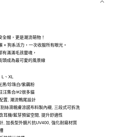
0 利率 每期
NT$750
21家銀行
庫商業銀行
第一商業銀行
付款
業銀行
彰化商業銀行
業儲蓄銀行
台北富邦商業銀行
華商業銀行
兆豐國際商業銀行
安全帽，更是潮流萌物！
小企業銀行
台中商業銀行
懶 × 狗系活力，一次收服所有眼光。
台灣）商業銀行
華泰商業銀行
都有滿滿毛孩靈魂，
業銀行
遠東國際商業銀行
街頭成為最可愛的風景線
業銀行
永豐商業銀行
業銀行
星展（台灣）商業銀行
際商業銀行
中國信託商業銀行
y
L、XL
天信用卡公司
光黑/珍珠白/紫藕粉
1汪汪集合/#2很多貓
分期
格配置, 潮流鴨尾設計
射切割絲滑親膚涼感布料製內襯, 三段式可拆洗
你分期使用說明】
構含耳機/藍芽預留空間, 提升舒適性
享後付
由台灣大哥大提供，台灣大哥大用戶可立即使用無須另外申請。
式選擇「大哥付你分期」，訂單成立後會自動跳轉到大哥付的交易
計, 加長型外鏡片抗UV400, 強化耐磨材質
證手機門號後，選擇欲分期的期數、繳款截止日，確認付款後即
FTEE先享後付」】
溝槽
。
先享後付是「在收到商品之後才付款」的支付方式。 讓您購物簡單