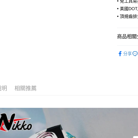
• 免工具
3.實際核
便利好安
4.訂單成
１．簡單
• 美國DO
消。如遇
２．便利
運送方式
• 頂規齒
無法說明
３．安心
【繳款方
全家取貨
1.分期款
【「AFT
醒簡訊。
每筆NT$8
１．於結帳
商品相關分
2.透過簡
付」結帳
帳／街口支
付款後全
２．訂單
【Nikko
３．收到繳
分享
每筆NT$8
【注意事
／ATM／
1.本服務
※ 請注意
7-11取貨
用戶於交
絡購買商品
款買賣價
先享後付
每筆NT$8
2.基於同
※ 交易是
資料（包
是否繳費成
付款後7-1
說明
相關推薦
用，由本
付客戶支
每筆NT$8
3.完整用
【注意事
宅配
１．透過由
交易，需
每筆NT$8
求債權轉
２．關於
https://aft
３．未成