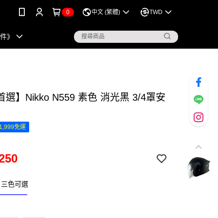
0
中文 (繁體)
TWD
配件》
選】Nikko N559 素色 消光黑 3/4罩安
1,999免運
250
色 三色可選