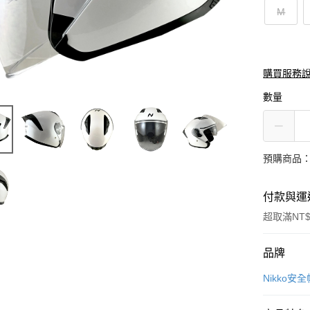
M
購買服務
數量
預購商品：
付款與運
超取滿NT$
付款方式
品牌
信用卡一
Nikko安全
信用卡分