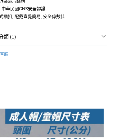
易拆裝鏡片結構
准額度、可分期數及費用金額請依後續交易確認頁面所載為準。
心！
立30分鐘內，如未前往確認交易或遇審核未通過，訂單將自動取
：不需註冊會員、不需綁卡、不需儲值。
T, 中華民國CNS安全認證
「轉專審核」未通過狀況，表示未達大哥付你分期系統評分，恕
：只要手機號碼，簡訊認證，即可結帳。
排式插扣, 配戴直覺簡易, 安全係數佳
評估內容。
：先確認商品／服務後，再付款。
式說明】
付款
項不併入電信帳單，「大哥付你分期」於每月結算日後寄送繳費提
EE先享後付」結帳流程】
0，滿NT$1,999(含以上)免運費
方式選擇「AFTEE先享後付」後，將跳轉至「AFTEE先享後
類 (1)
訊連結打開帳單後，可選擇「超商條碼／台灣大直營門市／銀行轉
頁面，進行簡訊認證並確認金額後，即可完成結帳。
付／iPASS MONEY」等通路繳費。
家取貨
成立數日內，您將收到繳費通知簡訊。
 安全帽】
N559【3/4罩】潮流開放式
費通知簡訊後14天內，點擊此簡訊中的連結，可透過四大超商
客服
0，滿NT$1,999(含以上)免運費
項】
網路銀行／等多元方式進行付款，方視為交易完成。
係由「台灣大哥大股份有限公司」（以下簡稱本公司）所提供，讓
：結帳手續完成當下不需立刻繳費，但若您需要取消訂單，請聯
付款
易時，得透過本服務購買商品或服務，並由商店將買賣／分期付
的店家。未經商家同意取消之訂單仍視為有效，需透過AFTEE
金債權讓與本公司後，依約使用本公司帳單繳交帳款。
繳納相關費用。
0，滿NT$1,999(含以上)免運費
意付款使用「大哥付你分期」之契約關係目的，商店將以您的個人
否成功請以「AFTEE先享後付 」之結帳頁面顯示為準，若有關於
含姓名、電話或地址）提供予台灣大哥大進項蒐集、處理及利
功／繳費後需取消欲退款等相關疑問，請聯繫「AFTEE先享後
1取貨
公司與您本人進行分期帳單所需資料之確認、核對及更正。
援中心」
https://netprotections.freshdesk.com/support/home
0，滿NT$1,999(含以上)免運費
戶服務條款，請詳閱以下連結：
https://oppay.tw/userRule
項】
恩沛科技股份有限公司提供之「AFTEE先享後付」服務完成之
依本服務之必要範圍內提供個人資料，並將交易相關給付款項請
0，滿NT$1,999(含以上)免運費
讓予恩沛科技股份有限公司。
個人資料處理事宜，請瀏覽以下網址：
ee.tw/terms/#terms3
年的使用者請事先徵得法定代理人或監護人之同意方可使用