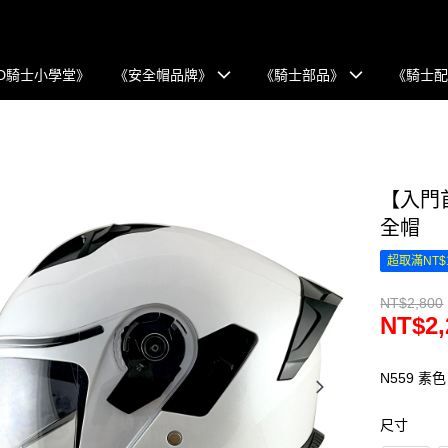
D騎士小學堂》
《安全帽品牌》
《騎士部品》
《騎士
【入門首
全帽
超取滿NT$
NT$2,800
NT$2,
N559 素
尺寸