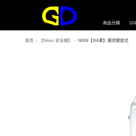
商品分類
《G
首頁
【Nikko 安全帽】
N559【3/4罩】潮流開放式