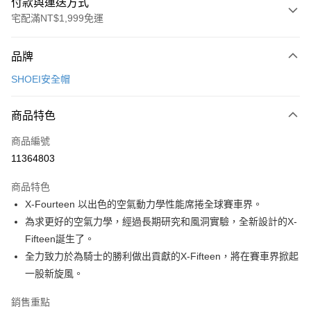
付款與運送方式
宅配滿NT$1,999免運
付款方式
品牌
信用卡一次付款
SHOEI安全帽
信用卡分期付款
3 期 0 利率 每期
NT$1,666
21家銀行
商品特色
合作金庫商業銀行
第一商業銀行
LINE Pay
商品編號
華南商業銀行
彰化商業銀行
11364803
Apple Pay
上海商業儲蓄銀行
台北富邦商業銀行
國泰世華商業銀行
兆豐國際商業銀行
商品特色
街口支付
臺灣中小企業銀行
台中商業銀行
X-Fourteen 以出色的空氣動力學性能席捲全球賽車界。
匯豐（台灣）商業銀行
華泰商業銀行
悠遊付
為求更好的空氣力學，經過長期研究和風洞實驗，全新設計的X-
聯邦商業銀行
遠東國際商業銀行
元大商業銀行
永豐商業銀行
Fifteen誕生了。
Google Pay
玉山商業銀行
星展（台灣）商業銀行
全力致力於為騎士的勝利做出貢獻的X-Fifteen，將在賽車界掀起
台新國際商業銀行
中國信託商業銀行
全盈+PAY
一股新旋風。
台灣樂天信用卡公司
大哥付你分期
銷售重點
相關說明