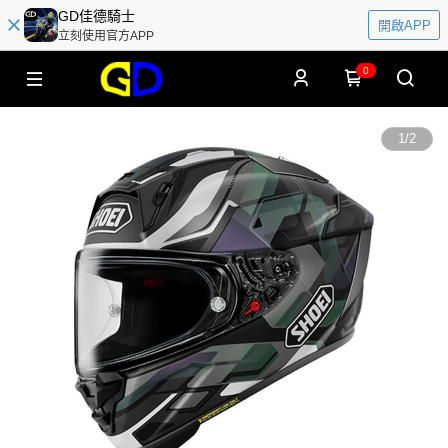
GD佳德騎士
開啟APP
立刻使用官方APP
0
1
/
2