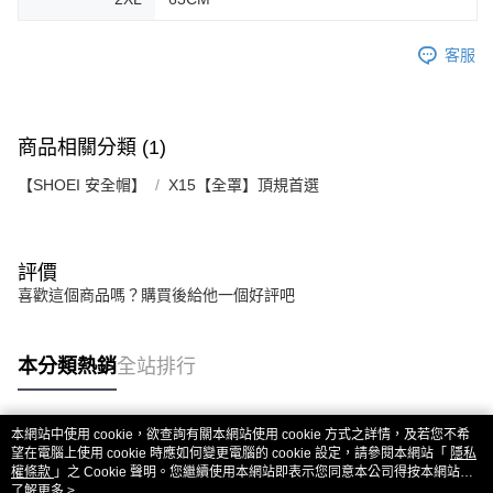
客服
商品相關分類 (1)
【SHOEI 安全帽】
X15【全罩】頂規首選
評價
喜歡這個商品嗎？購買後給他一個好評吧
本分類熱銷
全站排行
本網站中使用 cookie，欲查詢有關本網站使用 cookie 方式之詳情，及若您不希
熱門標籤
望在電腦上使用 cookie 時應如何變更電腦的 cookie 設定，請參閱本網站「
隱私
權條款
」之 Cookie 聲明。您繼續使用本網站即表示您同意本公司得按本網站使
用條款之 Cookie 聲明使用 cookie。
了解更多 >