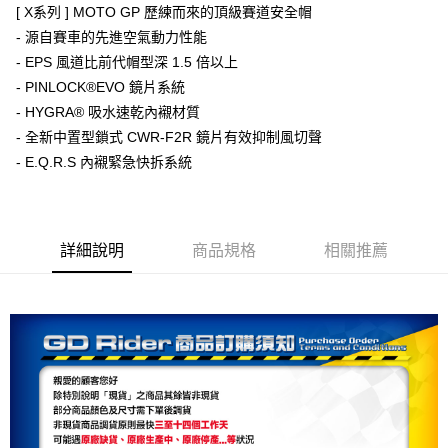
[ X系列 ] MOTO GP 歷練而來的頂級賽道安全帽
【大哥付你分期使用說明】
AFTEE先享後付
- 源自賽車的先進空氣動力性能
1.本服務由台灣大哥大提供，台灣大哥大用戶可立即使用無須另外申請。
2.付款方式選擇「大哥付你分期」，訂單成立後會自動跳轉到大哥付的交易
相關說明
- EPS 風道比前代帽型深 1.5 倍以上
流程，驗證手機門號後，選擇欲分期的期數、繳款截止日，確認付款後即完
【關於「AFTEE先享後付」】
- PINLOCK®EVO 鏡片系統
成交易。
ATM付款
AFTEE先享後付是「在收到商品之後才付款」的支付方式。 讓您購物簡單
- HYGRA® 吸水速乾內襯材質
3.實際核准額度、可分期數及費用金額請依後續交易確認頁面所載為準。
便利好安心！
4.訂單成立30分鐘內，如未前往確認交易或遇審核未通過，訂單將自動取
- 全新中置型鎖式 CWR-F2R 鏡片有效抑制風切聲
１．簡單：不需註冊會員、不需綁卡、不需儲值。
運送方式
消。如遇「轉專審核」未通過狀況，表示未達大哥付你分期系統評分，恕無
２．便利：只要手機號碼，簡訊認證，即可結帳。
- E.Q.R.S 內襯緊急快拆系統
法說明評估內容。
３．安心：先確認商品／服務後，再付款。
宅配
【繳款方式說明】
1.分期款項不併入電信帳單，「大哥付你分期」於每月結算日後寄送繳費提
每筆NT$80，滿NT$1,999(含以上)免運費
【「AFTEE先享後付」結帳流程】
醒簡訊。
１．於結帳方式選擇「AFTEE先享後付」後，將跳轉至「AFTEE先享後付」
2.透過簡訊連結打開帳單後，可選擇「超商條碼／台灣大直營門市／銀行轉
結帳頁面，進行簡訊認證並確認金額後，即可完成結帳。
詳細說明
商品規格
相關推薦
帳／街口支付／iPASS MONEY」等通路繳費。
２．訂單成立數日內，您將收到繳費通知簡訊。
３．收到繳費通知簡訊後14天內，點擊此簡訊中的連結，可透過四大超商／
【注意事項】
ATM／網路銀行／等多元方式進行付款，方視為交易完成。
1.本服務係由「台灣大哥大股份有限公司」（以下簡稱本公司）所提供，讓
※ 請注意：結帳手續完成當下不需立刻繳費，但若您需要取消訂單，請聯絡
用戶於交易時，得透過本服務購買商品或服務，並由商店將買賣／分期付款
購買商品的店家。未經商家同意取消之訂單仍視為有效，需透過AFTEE先享
買賣價金債權讓與本公司後，依約使用本公司帳單繳交帳款。
後付繳納相關費用。
2.基於同意付款使用「大哥付你分期」之契約關係目的，商店將以您的個人
※ 交易是否成功請以「AFTEE先享後付 」之結帳頁面顯示為準，若有關於
資料（包含姓名、電話或地址）提供予台灣大哥大進項蒐集、處理及利用，
是否繳費成功／繳費後需取消欲退款等相關疑問，請聯繫「AFTEE先享後付
由本公司與您本人進行分期帳單所需資料之確認、核對及更正。
客戶支援中心」
https://netprotections.freshdesk.com/support/home
3.完整用戶服務條款，請詳閱以下連結：
https://oppay.tw/userRule
【注意事項】