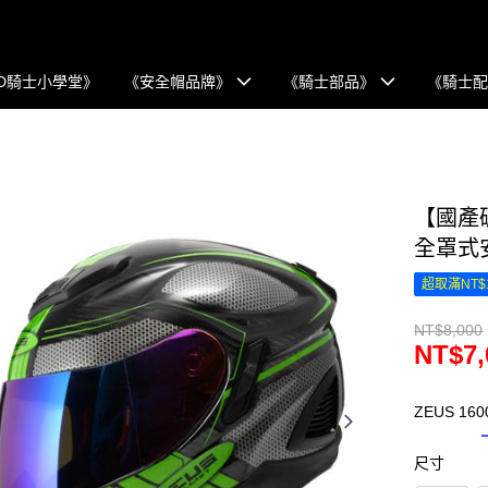
D騎士小學堂》
《安全帽品牌》
《騎士部品》
《騎士
【國產碳
全罩式
超取滿NT$
NT$8,000
NT$7,
ZEUS 16
尺寸