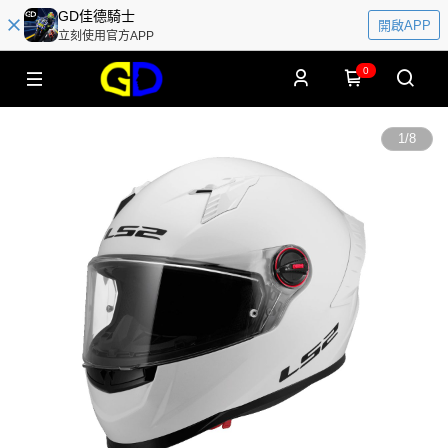
GD佳德騎士
開啟APP
立刻使用官方APP
0
1
/
8