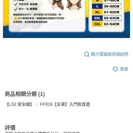
2.基於同意付款使用「大哥付你分期」之契約關係目的，商店將以您的個人
付款後7-11取貨
※ 交易是否成功請以「AFTEE先享後付 」之結帳頁面顯示為準，若有關於
資料（包含姓名、電話或地址）提供予台灣大哥大進項蒐集、處理及利用，
是否繳費成功／繳費後需取消欲退款等相關疑問，請聯繫「AFTEE先享後付
每筆NT$80，滿NT$1,999(含以上)免運費
由本公司與您本人進行分期帳單所需資料之確認、核對及更正。
客戶支援中心」
https://netprotections.freshdesk.com/support/home
3.完整用戶服務條款，請詳閱以下連結：
https://oppay.tw/userRule
宅配
【注意事項】
１．透過由恩沛科技股份有限公司提供之「AFTEE先享後付」服務完成之交
每筆NT$80，滿NT$1,999(含以上)免運費
易，需依本服務之必要範圍內提供個人資料，並將交易相關給付款項請求債
權轉讓予恩沛科技股份有限公司。
２．關於個人資料處理事宜，請瀏覽以下網址：
https://aftee.tw/terms/#terms3
顯示電腦版詳細說明
３．未成年的使用者請事先徵得法定代理人或監護人之同意方可使用
「AFTEE先享後付」，若未經同意申辦者引起之損失，本公司不負相關責
任。
客服
４．使用「AFTEE先享後付」時，將依據個別帳號之用戶狀況，依本公司即
時審查核予不同之上限額度；若仍有額度不足之情形，本公司將視審查結果
請求用戶進行身份認證。
５．嚴禁一人註冊多個帳號或使用他人資訊註冊。若發現惡意使用之情形，
商品相關分類 (1)
恩沛科技股份有限公司將有權停止該用戶之使用額度並採取法律行動。
【LS2 安全帽】
FF816【全罩】入門款首選
評價