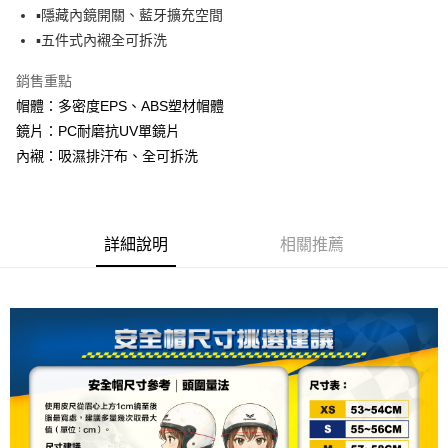
台灣樂天信用卡公司
▪隱藏內鏡開關、藍牙擴充空間
全盈+PAY
▪五件式內襯全可拆洗
大哥付你分期
銷售重點
相關說明
帽體：多密度EPS、ABS塑材帽體
【大哥付你分期使用說明】
AFTEE先享後付
鏡片：PC耐磨抗UV單鏡片
1.本服務由台灣大哥大提供，台灣大哥大用戶可立即使用無須另外申請。
2.付款方式選擇「大哥付你分期」，訂單成立後會自動跳轉到大哥付的交易
相關說明
內襯：吸濕排汗布、全可拆洗
流程，驗證手機門號後，選擇欲分期的期數、繳款截止日，確認付款後即完
【關於「AFTEE先享後付」】
成交易。
ATM付款
AFTEE先享後付是「在收到商品之後才付款」的支付方式。 讓您購物簡單
3.實際核准額度、可分期數及費用金額請依後續交易確認頁面所載為準。
便利好安心！
4.訂單成立30分鐘內，如未前往確認交易或遇審核未通過，訂單將自動取
１．簡單：不需註冊會員、不需綁卡、不需儲值。
運送方式
消。如遇「轉專審核」未通過狀況，表示未達大哥付你分期系統評分，恕無
詳細說明
相關推薦
２．便利：只要手機號碼，簡訊認證，即可結帳。
法說明評估內容。
３．安心：先確認商品／服務後，再付款。
全家取貨付款
【繳款方式說明】
1.分期款項不併入電信帳單，「大哥付你分期」於每月結算日後寄送繳費提
每筆NT$80，滿NT$1,999(含以上)免運費
【「AFTEE先享後付」結帳流程】
醒簡訊。
１．於結帳方式選擇「AFTEE先享後付」後，將跳轉至「AFTEE先享後付」
2.透過簡訊連結打開帳單後，可選擇「超商條碼／台灣大直營門市／銀行轉
付款後全家取貨
結帳頁面，進行簡訊認證並確認金額後，即可完成結帳。
帳／街口支付／iPASS MONEY」等通路繳費。
２．訂單成立數日內，您將收到繳費通知簡訊。
每筆NT$80，滿NT$1,999(含以上)免運費
３．收到繳費通知簡訊後14天內，點擊此簡訊中的連結，可透過四大超商／
【注意事項】
ATM／網路銀行／等多元方式進行付款，方視為交易完成。
7-11取貨付款
1.本服務係由「台灣大哥大股份有限公司」（以下簡稱本公司）所提供，讓
※ 請注意：結帳手續完成當下不需立刻繳費，但若您需要取消訂單，請聯絡
用戶於交易時，得透過本服務購買商品或服務，並由商店將買賣／分期付款
每筆NT$80，滿NT$1,999(含以上)免運費
購買商品的店家。未經商家同意取消之訂單仍視為有效，需透過AFTEE先享
買賣價金債權讓與本公司後，依約使用本公司帳單繳交帳款。
後付繳納相關費用。