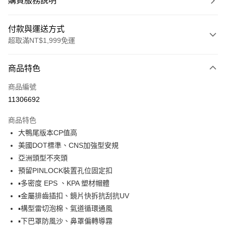
購買服務說明
付款與運送方式
超取滿NT$1,999免運
付款方式
商品特色
信用卡一次付款
商品編號
信用卡分期付款
11306692
3 期 0 利率 每期
NT$966
21家銀行
商品特色
合作金庫商業銀行
第一商業銀行
超商取貨付款
大鴨尾版本CP值高
華南商業銀行
彰化商業銀行
美國DOT標準、CNS加強型安規
LINE Pay
上海商業儲蓄銀行
台北富邦商業銀行
國泰世華商業銀行
兆豐國際商業銀行
亞洲頭型不夾頭
Apple Pay
臺灣中小企業銀行
台中商業銀行
預留PINLOCK裝置孔位固定扣
匯豐（台灣）商業銀行
華泰商業銀行
▪多密度 EPS 、KPA 塑材帽體
街口支付
聯邦商業銀行
遠東國際商業銀行
▪金屬排齒插扣、鏡片快拆抗刮抗UV
元大商業銀行
永豐商業銀行
悠遊付
▪構型雷切泡棉、氣道循環通風
玉山商業銀行
星展（台灣）商業銀行
▪下巴罩防風沙、鼻罩偏轉導霧
台新國際商業銀行
中國信託商業銀行
Google Pay