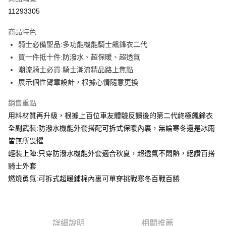
華南商業銀行
彰化商業銀行
11293305
LINE Pay
上海商業儲蓄銀行
台北富邦商業銀行
國泰世華商業銀行
兆豐國際商業銀行
商品特色
Apple Pay
臺灣中小企業銀行
台中商業銀行
騎士必備聖品:多功能機能騎士飆鋒衣二代
匯豐（台灣）商業銀行
華泰商業銀行
街口支付
買一件抵十件:防潑水、超保暖、超透氣
聯邦商業銀行
遠東國際商業銀行
元大商業銀行
永豐商業銀行
潮流騎士必買:騎士潮流精品路上焦點
悠遊付
玉山商業銀行
星展（台灣）商業銀行
展示個性臂章設計，根據心情隨意更換
台新國際商業銀行
中國信託商業銀行
Google Pay
台灣樂天信用卡公司
銷售重點
全盈+PAY
用料材質再升級，根據上百位車友體驗反饋後的第二代終極飆鋒衣
大哥付你分期
全副武裝:防潑水機能外套搭配可拆式保暖內裏，無論寒冬還是冰雨
相關說明
皆無所畏懼
【大哥付你分期使用說明】
輕裝上陣:只穿防潑水機能外套適合秋夏，超透氣不悶熱，絕讚百搭
AFTEE先享後付
1.本服務由台灣大哥大提供，台灣大哥大用戶可立即使用無須另外申請。
騎士外套
2.付款方式選擇「大哥付你分期」，訂單成立後會自動跳轉到大哥付的交易
相關說明
燃燒勇氣:可拆式超暖鋪棉內裏可單穿挑戰寒冬百戰百勝
流程，驗證手機門號後，選擇欲分期的期數、繳款截止日，確認付款後即完
【關於「AFTEE先享後付」】
成交易。
ATM付款
AFTEE先享後付是「在收到商品之後才付款」的支付方式。 讓您購物簡單
3.實際核准額度、可分期數及費用金額請依後續交易確認頁面所載為準。
便利好安心！
4.訂單成立30分鐘內，如未前往確認交易或遇審核未通過，訂單將自動取
１．簡單：不需註冊會員、不需綁卡、不需儲值。
運送方式
消。如遇「轉專審核」未通過狀況，表示未達大哥付你分期系統評分，恕無
２．便利：只要手機號碼，簡訊認證，即可結帳。
詳細說明
相關推薦
法說明評估內容。