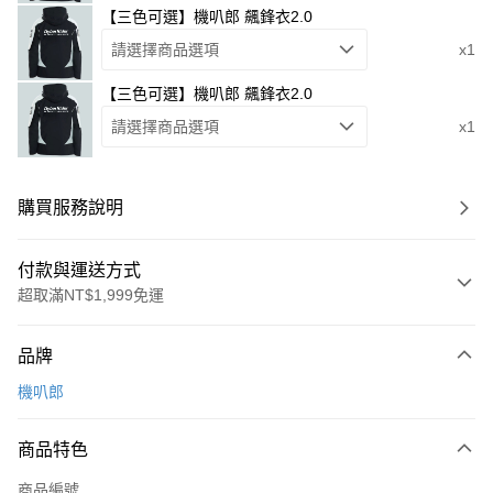
【三色可選】機叭郎 飆鋒衣2.0
請選擇商品選項
x1
【三色可選】機叭郎 飆鋒衣2.0
請選擇商品選項
x1
購買服務說明
付款與運送方式
超取滿NT$1,999免運
付款方式
品牌
信用卡一次付款
機叭郎
信用卡分期付款
3 期 0 利率 每期
NT$2,262
21家銀行
商品特色
合作金庫商業銀行
第一商業銀行
超商取貨付款
商品編號