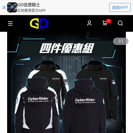
GD佳德騎士
開啟APP
立刻使用官方APP
0
1
/
1