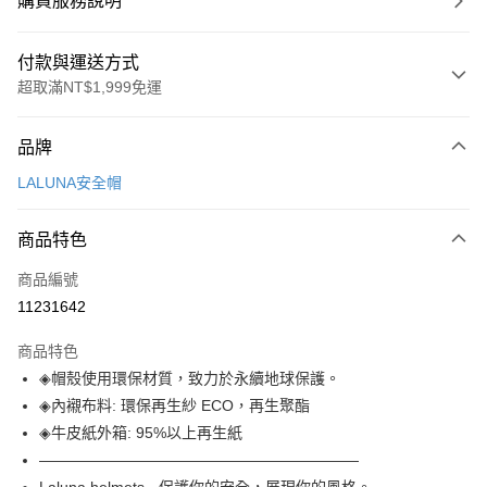
購買服務說明
付款與運送方式
超取滿NT$1,999免運
付款方式
品牌
信用卡一次付款
LALUNA安全帽
信用卡分期付款
3 期 0 利率 每期
NT$826
21家銀行
商品特色
合作金庫商業銀行
第一商業銀行
超商取貨付款
商品編號
華南商業銀行
彰化商業銀行
11231642
LINE Pay
上海商業儲蓄銀行
台北富邦商業銀行
國泰世華商業銀行
兆豐國際商業銀行
商品特色
Apple Pay
臺灣中小企業銀行
台中商業銀行
◈帽殼使用環保材質，致力於永續地球保護。
匯豐（台灣）商業銀行
華泰商業銀行
街口支付
◈內襯布料: 環保再生紗 ECO，再生聚酯
聯邦商業銀行
遠東國際商業銀行
元大商業銀行
永豐商業銀行
◈牛皮紙外箱: 95%以上再生紙
悠遊付
玉山商業銀行
星展（台灣）商業銀行
—————————————————————
台新國際商業銀行
中國信託商業銀行
Google Pay