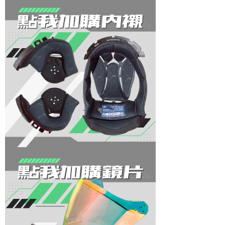
2.基於同意付款使用「大哥付你分期」之契約關係目的，商店將以您的個人
付款後7-11取貨
※ 交易是否成功請以「AFTEE先享後付 」之結帳頁面顯示為準，若有關於
資料（包含姓名、電話或地址）提供予台灣大哥大進項蒐集、處理及利用，
是否繳費成功／繳費後需取消欲退款等相關疑問，請聯繫「AFTEE先享後付
每筆NT$80，滿NT$1,999(含以上)免運費
由本公司與您本人進行分期帳單所需資料之確認、核對及更正。
客戶支援中心」
https://netprotections.freshdesk.com/support/home
3.完整用戶服務條款，請詳閱以下連結：
https://oppay.tw/userRule
宅配
【注意事項】
１．透過由恩沛科技股份有限公司提供之「AFTEE先享後付」服務完成之交
每筆NT$80，滿NT$1,999(含以上)免運費
易，需依本服務之必要範圍內提供個人資料，並將交易相關給付款項請求債
權轉讓予恩沛科技股份有限公司。
２．關於個人資料處理事宜，請瀏覽以下網址：
https://aftee.tw/terms/#terms3
３．未成年的使用者請事先徵得法定代理人或監護人之同意方可使用
「AFTEE先享後付」，若未經同意申辦者引起之損失，本公司不負相關責
任。
４．使用「AFTEE先享後付」時，將依據個別帳號之用戶狀況，依本公司即
時審查核予不同之上限額度；若仍有額度不足之情形，本公司將視審查結果
請求用戶進行身份認證。
５．嚴禁一人註冊多個帳號或使用他人資訊註冊。若發現惡意使用之情形，
恩沛科技股份有限公司將有權停止該用戶之使用額度並採取法律行動。