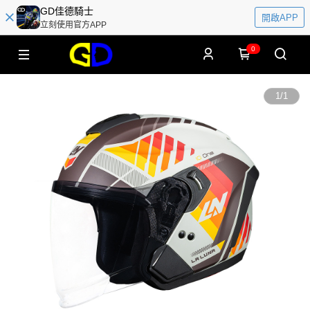
GD佳德騎士
開啟APP
立刻使用官方APP
0
1
/
1