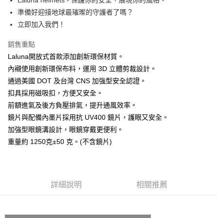
Laluna helmets - 保護你的安全，展現你的風格。
台灣樂天信用卡公司
準備好迎接地球最璀璨的守護者了嗎？
全盈+PAY
立即加入我們！
大哥付你分期
相關說明
銷售重點
【大哥付你分期使用說明】
Laluna開放式首款添加創新環保材質。
AFTEE先享後付
1.本服務由台灣大哥大提供，台灣大哥大用戶可立即使用無須另外申請。
內襯使用創新環保布料，運用 3D 立體剪裁設計。
2.付款方式選擇「大哥付你分期」，訂單成立後會自動跳轉到大哥付的交易
相關說明
通過美國 DOT 及台灣 CNS 加強型安全認證。
流程，驗證手機門號後，選擇欲分期的期數、繳款截止日，確認付款後即完
【關於「AFTEE先享後付」】
成交易。
ATM付款
扣具採用磁吸扣，方便又安全。
AFTEE先享後付是「在收到商品之後才付款」的支付方式。 讓您購物簡單
3.實際核准額度、可分期數及費用金額請依後續交易確認頁面所載為準。
便利好安心！
前額進氣及後方負壓排氣，提升通風效率。
4.訂單成立30分鐘內，如未前往確認交易或遇審核未通過，訂單將自動取
１．簡單：不需註冊會員、不需綁卡、不需儲值。
運送方式
消。如遇「轉專審核」未通過狀況，表示未達大哥付你分期系統評分，恕無
鏡片與配備內墨片採用抗 UV400 鏡片，護眼又安全。
２．便利：只要手機號碼，簡訊認證，即可結帳。
法說明評估內容。
３．安心：先確認商品／服務後，再付款。
加強型眼鏡溝設計，眼鏡穿戴更便利。
全家取貨付款
【繳款方式說明】
重量約 1250克±50 克。(不含鏡片)
1.分期款項不併入電信帳單，「大哥付你分期」於每月結算日後寄送繳費提
每筆NT$80，滿NT$1,999(含以上)免運費
【「AFTEE先享後付」結帳流程】
醒簡訊。
１．於結帳方式選擇「AFTEE先享後付」後，將跳轉至「AFTEE先享後付」
2.透過簡訊連結打開帳單後，可選擇「超商條碼／台灣大直營門市／銀行轉
付款後全家取貨
結帳頁面，進行簡訊認證並確認金額後，即可完成結帳。
帳／街口支付／iPASS MONEY」等通路繳費。
２．訂單成立數日內，您將收到繳費通知簡訊。
每筆NT$80，滿NT$1,999(含以上)免運費
３．收到繳費通知簡訊後14天內，點擊此簡訊中的連結，可透過四大超商／
詳細說明
相關推薦
【注意事項】
ATM／網路銀行／等多元方式進行付款，方視為交易完成。
7-11取貨付款
1.本服務係由「台灣大哥大股份有限公司」（以下簡稱本公司）所提供，讓
※ 請注意：結帳手續完成當下不需立刻繳費，但若您需要取消訂單，請聯絡
用戶於交易時，得透過本服務購買商品或服務，並由商店將買賣／分期付款
每筆NT$80，滿NT$1,999(含以上)免運費
購買商品的店家。未經商家同意取消之訂單仍視為有效，需透過AFTEE先享
買賣價金債權讓與本公司後，依約使用本公司帳單繳交帳款。
後付繳納相關費用。