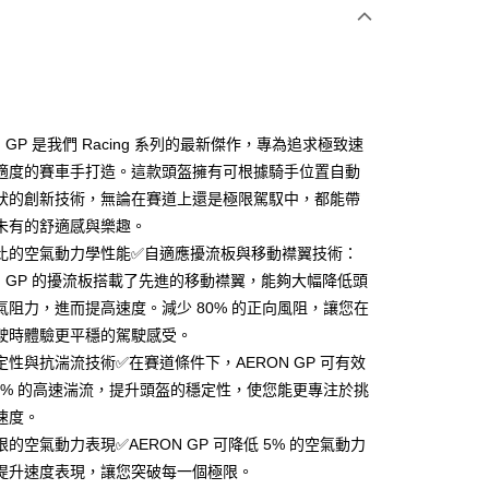
期付款
0 利率 每期
NT$11,266
21家銀行
庫商業銀行
第一商業銀行
付款
業銀行
彰化商業銀行
業儲蓄銀行
台北富邦商業銀行
華商業銀行
兆豐國際商業銀行
N GP 是我們 Racing 系列的最新傑作，專為追求極致速
小企業銀行
台中商業銀行
適度的賽車手打造。這款頭盔擁有可根據騎手位置自動
台灣）商業銀行
華泰商業銀行
狀的創新技術，無論在賽道上還是極限駕馭中，都能帶
業銀行
遠東國際商業銀行
未有的舒適感與樂趣。
業銀行
永豐商業銀行
比的空氣動力學性能✅自適應擾流板與移動襟翼技術：
業銀行
星展（台灣）商業銀行
際商業銀行
中國信託商業銀行
y
ON GP 的擾流板搭載了先進的移動襟翼，能夠大幅降低頭
天信用卡公司
氣阻力，進而提高速度。減少 80% 的正向風阻，讓您在
駛時體驗更平穩的駕駛感受。
分期
定性與抗湍流技術✅在賽道條件下，AERON GP 可有效
50% 的高速湍流，提升頭盔的穩定性，使您能更專注於挑
你分期使用說明】
速度。
享後付
由台灣大哥大提供，台灣大哥大用戶可立即使用無須另外申請。
的空氣動力表現✅AERON GP 可降低 5% 的空氣動力
式選擇「大哥付你分期」，訂單成立後會自動跳轉到大哥付的交易
證手機門號後，選擇欲分期的期數、繳款截止日，確認付款後即
FTEE先享後付」】
提升速度表現，讓您突破每一個極限。
。