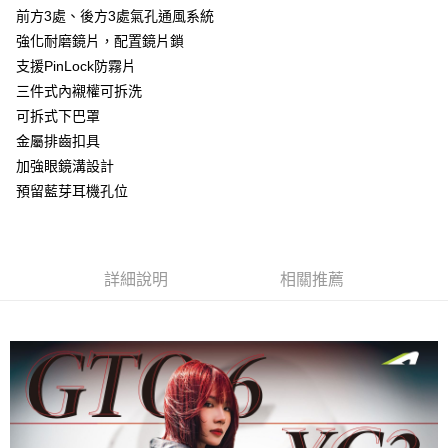
台灣樂天信用卡公司
前方3處、後方3處氣孔通風系統
全盈+PAY
強化耐磨鏡片，配置鏡片鎖
大哥付你分期
支援PinLock防霧片
相關說明
三件式內襯權可拆洗
【大哥付你分期使用說明】
可拆式下巴罩
AFTEE先享後付
1.本服務由台灣大哥大提供，台灣大哥大用戶可立即使用無須另外申請。
金屬排齒扣具
2.付款方式選擇「大哥付你分期」，訂單成立後會自動跳轉到大哥付的交易
相關說明
加強眼鏡溝設計
流程，驗證手機門號後，選擇欲分期的期數、繳款截止日，確認付款後即完
【關於「AFTEE先享後付」】
成交易。
ATM付款
預留藍芽耳機孔位
AFTEE先享後付是「在收到商品之後才付款」的支付方式。 讓您購物簡單
3.實際核准額度、可分期數及費用金額請依後續交易確認頁面所載為準。
便利好安心！
4.訂單成立30分鐘內，如未前往確認交易或遇審核未通過，訂單將自動取
１．簡單：不需註冊會員、不需綁卡、不需儲值。
運送方式
消。如遇「轉專審核」未通過狀況，表示未達大哥付你分期系統評分，恕無
２．便利：只要手機號碼，簡訊認證，即可結帳。
法說明評估內容。
３．安心：先確認商品／服務後，再付款。
全家取貨付款
【繳款方式說明】
詳細說明
相關推薦
1.分期款項不併入電信帳單，「大哥付你分期」於每月結算日後寄送繳費提
每筆NT$80，滿NT$1,999(含以上)免運費
【「AFTEE先享後付」結帳流程】
醒簡訊。
１．於結帳方式選擇「AFTEE先享後付」後，將跳轉至「AFTEE先享後付」
2.透過簡訊連結打開帳單後，可選擇「超商條碼／台灣大直營門市／銀行轉
付款後全家取貨
結帳頁面，進行簡訊認證並確認金額後，即可完成結帳。
帳／街口支付／iPASS MONEY」等通路繳費。
２．訂單成立數日內，您將收到繳費通知簡訊。
每筆NT$80，滿NT$1,999(含以上)免運費
３．收到繳費通知簡訊後14天內，點擊此簡訊中的連結，可透過四大超商／
【注意事項】
ATM／網路銀行／等多元方式進行付款，方視為交易完成。
7-11取貨付款
1.本服務係由「台灣大哥大股份有限公司」（以下簡稱本公司）所提供，讓
※ 請注意：結帳手續完成當下不需立刻繳費，但若您需要取消訂單，請聯絡
用戶於交易時，得透過本服務購買商品或服務，並由商店將買賣／分期付款
每筆NT$80，滿NT$1,999(含以上)免運費
購買商品的店家。未經商家同意取消之訂單仍視為有效，需透過AFTEE先享
買賣價金債權讓與本公司後，依約使用本公司帳單繳交帳款。
後付繳納相關費用。