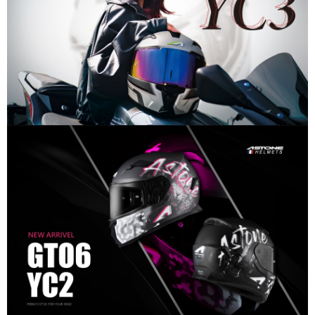
2.基於同意付款使用「大哥付你分期」之契約關係目的，商店將以您的個人
付款後7-11取貨
※ 交易是否成功請以「AFTEE先享後付 」之結帳頁面顯示為準，若有關於
資料（包含姓名、電話或地址）提供予台灣大哥大進項蒐集、處理及利用，
是否繳費成功／繳費後需取消欲退款等相關疑問，請聯繫「AFTEE先享後付
每筆NT$80，滿NT$1,999(含以上)免運費
由本公司與您本人進行分期帳單所需資料之確認、核對及更正。
客戶支援中心」
https://netprotections.freshdesk.com/support/home
3.完整用戶服務條款，請詳閱以下連結：
https://oppay.tw/userRule
宅配
【注意事項】
１．透過由恩沛科技股份有限公司提供之「AFTEE先享後付」服務完成之交
每筆NT$80，滿NT$1,999(含以上)免運費
易，需依本服務之必要範圍內提供個人資料，並將交易相關給付款項請求債
權轉讓予恩沛科技股份有限公司。
２．關於個人資料處理事宜，請瀏覽以下網址：
https://aftee.tw/terms/#terms3
３．未成年的使用者請事先徵得法定代理人或監護人之同意方可使用
「AFTEE先享後付」，若未經同意申辦者引起之損失，本公司不負相關責
任。
４．使用「AFTEE先享後付」時，將依據個別帳號之用戶狀況，依本公司即
時審查核予不同之上限額度；若仍有額度不足之情形，本公司將視審查結果
請求用戶進行身份認證。
５．嚴禁一人註冊多個帳號或使用他人資訊註冊。若發現惡意使用之情形，
恩沛科技股份有限公司將有權停止該用戶之使用額度並採取法律行動。