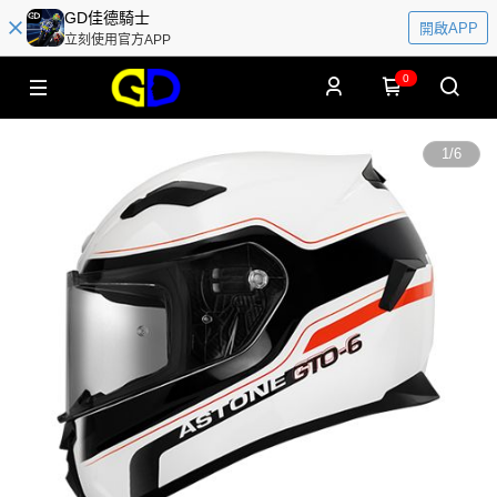
GD佳德騎士
開啟APP
立刻使用官方APP
0
1
/
6