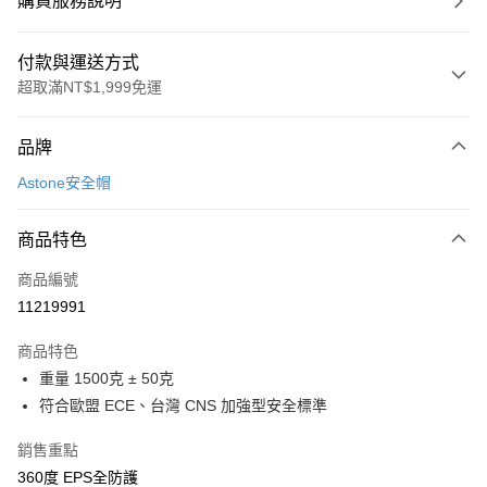
購買服務說明
付款與運送方式
超取滿NT$1,999免運
付款方式
品牌
信用卡一次付款
Astone安全帽
信用卡分期付款
3 期 0 利率 每期
NT$833
21家銀行
商品特色
合作金庫商業銀行
第一商業銀行
超商取貨付款
商品編號
華南商業銀行
彰化商業銀行
11219991
LINE Pay
上海商業儲蓄銀行
台北富邦商業銀行
國泰世華商業銀行
兆豐國際商業銀行
商品特色
Apple Pay
臺灣中小企業銀行
台中商業銀行
重量 1500克 ± 50克
匯豐（台灣）商業銀行
華泰商業銀行
街口支付
符合歐盟 ECE、台灣 CNS 加強型安全標準
聯邦商業銀行
遠東國際商業銀行
元大商業銀行
永豐商業銀行
悠遊付
銷售重點
玉山商業銀行
星展（台灣）商業銀行
台新國際商業銀行
中國信託商業銀行
Google Pay
360度 EPS全防護