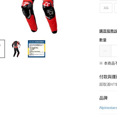
XS
購買服務
數量
※ 本商品
付款與運
超取滿NT$
付款方式
品牌
信用卡一
Alpinestar