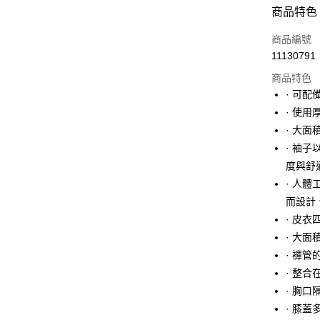
信用卡分
商品特色
3 期 
商品編號
合作金
LINE Pay
11130791
華南商
Apple Pay
上海商
商品特色
國泰世
· 可配
街口支付
臺灣中
· 使用
匯豐（
悠遊付
· 大
聯邦商
· 袖
元大商
Google Pa
度與舒
玉山商
台新國
全盈+PAY
· 人
台灣樂
而設計
大哥付你
· 皮
相關說明
· 大
【大哥付
AFTEE先
1.本服務
· 褲
2.付款方
相關說明
· 整
流程，驗
【關於「A
· 胸口
ATM付款
完成交易
AFTEE
3.實際核
便利好安
· 膝
4.訂單成
１．簡單