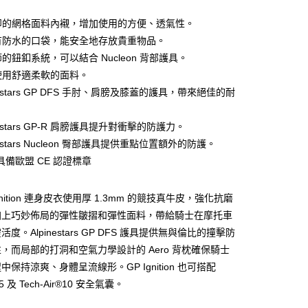
「轉專審核」未通過狀況，表示未達大哥付你分期系統評分，恕
：只要手機號碼，簡訊認證，即可結帳。
評估內容。
拆卸的網格面料內襯，增加使用的方便、透氣性。
：先確認商品／服務後，再付款。
式說明】
部有防水的口袋，能安全地存放貴重物品。
家取貨
項不併入電信帳單，「大哥付你分期」於每月結算日後寄送繳費提
EE先享後付」結帳流程】
節的鈕釦系統，可以結合 Nucleon 背部護具。
0，滿NT$1,999(含以上)免運費
方式選擇「AFTEE先享後付」後，將跳轉至「AFTEE先享後
訊連結打開帳單後，可選擇「超商條碼／台灣大直營門市／銀行轉
頁面，進行簡訊認證並確認金額後，即可完成結帳。
領使用舒適柔軟的面料。
付／iPASS MONEY」等通路繳費。
1取貨
成立數日內，您將收到繳費通知簡訊。
pinestars GP DFS 手肘、肩膀及膝蓋的護具，帶來絕佳的耐
費通知簡訊後14天內，點擊此簡訊中的連結，可透過四大超商
0，滿NT$1,999(含以上)免運費
項】
網路銀行／等多元方式進行付款，方視為交易完成。
係由「台灣大哥大股份有限公司」（以下簡稱本公司）所提供，讓
：結帳手續完成當下不需立刻繳費，但若您需要取消訂單，請聯
pinestars GP-R 肩膀護具提升對衝擊的防護力。
易時，得透過本服務購買商品或服務，並由商店將買賣／分期付
的店家。未經商家同意取消之訂單仍視為有效，需透過AFTEE
pinestars Nucleon 臀部護具提供重點位置額外的防護。
金債權讓與本公司後，依約使用本公司帳單繳交帳款。
繳納相關費用。
0，滿NT$1,999(含以上)免運費
意付款使用「大哥付你分期」之契約關係目的，商店將以您的個人
否成功請以「AFTEE先享後付 」之結帳頁面顯示為準，若有關於
具備歐盟 CE 認證標章
含姓名、電話或地址）提供予台灣大哥大進項蒐集、處理及利
功／繳費後需取消欲退款等相關疑問，請聯繫「AFTEE先享後
公司與您本人進行分期帳單所需資料之確認、核對及更正。
援中心」
https://netprotections.freshdesk.com/support/home
戶服務條款，請詳閱以下連結：
https://oppay.tw/userRule
 Ignition 連身皮衣使用厚 1.3mm 的競技真牛皮，強化抗磨
項】
加上巧妙佈局的彈性皺摺和彈性面料，帶給騎士在摩托車
恩沛科技股份有限公司提供之「AFTEE先享後付」服務完成之
度。Alpinestars GP DFS 護具提供無與倫比的撞擊防
依本服務之必要範圍內提供個人資料，並將交易相關給付款項請
讓予恩沛科技股份有限公司。
，而局部的打洞和空氣力學設計的 Aero 背枕確保騎士
個人資料處理事宜，請瀏覽以下網址：
保持涼爽、身體呈流線形。GP Ignition 也可搭配
ee.tw/terms/#terms3
® 5 及 Tech-Air®10 安全氣囊。
年的使用者請事先徵得法定代理人或監護人之同意方可使用
E先享後付」，若未經同意申辦者引起之損失，本公司不負相關責