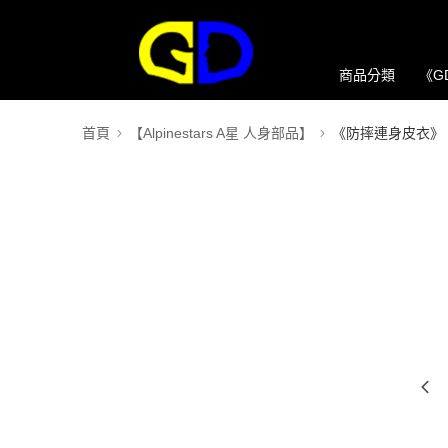
商品分類
《G
首頁
【Alpinestars A星 人身部品】
《防摔連身皮衣》