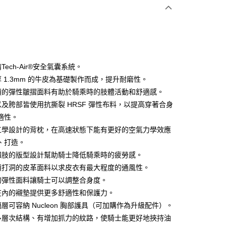
期付款
0 利率 每期
NT$13,600
21家銀行
庫商業銀行
第一商業銀行
業銀行
彰化商業銀行
業儲蓄銀行
台北富邦商業銀行
華商業銀行
兆豐國際商業銀行
備Tech-Air®安全氣囊系統。
小企業銀行
台中商業銀行
厚 1.3mm 的牛皮為基礎製作而成，提升耐磨性。
台灣）商業銀行
華泰商業銀行
面積的彈性皺摺面料有助於騎乘時的肢體活動和舒適感。
業銀行
遠東國際商業銀行
子以及胯部皆使用抗撕裂 HRSF 彈性布料，以提高穿著合身
業銀行
永豐商業銀行
y
適性。
業銀行
星展（台灣）商業銀行
際商業銀行
中國信託商業銀行
體工學設計的背枕，在高速狀態下能有更好的空氣力學效應
天信用卡公司
、打造。
分期
衣四肢的版型設計幫助騎士降低騎乘時的疲勞感。
面積打洞的皮革面料以求皮衣有最大程度的通風性。
你分期使用說明】
享後付
由台灣大哥大提供，台灣大哥大用戶可立即使用無須另外申請。
管的彈性面料讓騎士可以調整合身度。
式選擇「大哥付你分期」，訂單成立後會自動跳轉到大哥付的交易
合在內的襯墊提供更多舒適性和保護力。
證手機門號後，選擇欲分期的期數、繳款截止日，確認付款後即
FTEE先享後付」】
隔層可容納 Nucleon 胸部護具（可加購作為升級配件）。
。
先享後付是「在收到商品之後才付款」的支付方式。 讓您購物簡單
准額度、可分期數及費用金額請依後續交易確認頁面所載為準。
心！
蓋多層次結構、有增加抓力的紋路，使騎士能更好地挾持油
立30分鐘內，如未前往確認交易或遇審核未通過，訂單將自動取
：不需註冊會員、不需綁卡、不需儲值。