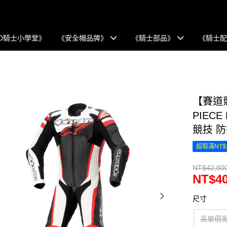
D騎士小學堂》
《安全帽品牌》
《騎士部品》
《騎士
【賽道競技
PIECE
競技 
超取滿NT$
NT$42,80
NT$40
尺寸
高單價客