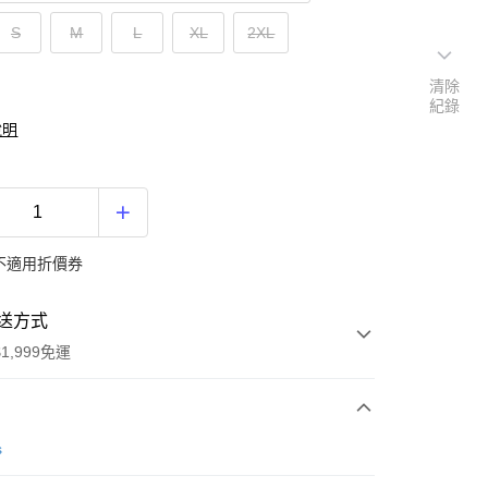
S
M
L
XL
2XL
清除
紀錄
說明
不適用折價券
送方式
1,999免運
次付款
s