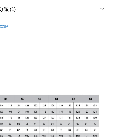
AFTEE先享後付」時，將依據個別帳號之用戶狀況，依本公司
類 (1)
核予不同之上限額度；若仍有額度不足之情形，本公司將視審查
用戶進行身份認證。
stars A星 人身部品】
《防摔連身皮衣》
一人註冊多個帳號或使用他人資訊註冊。若發現惡意使用之情
客服
科技股份有限公司將有權停止該用戶之使用額度並採取法律行