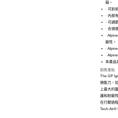
箱。
消。如遇
２．便利
運送方式
無法說明
· 可
３．安心
【繳款方
· 內
付款後全
1.分期款
【「AFT
· 可調
醒簡訊。
每筆NT$8
１．於結帳
2.透過簡
付」結帳
· 衣
帳／街口支
付款後7-1
２．訂單
· Al
３．收到繳
每筆NT$8
【注意事
磨性。
／ATM／
1.本服務
※ 請注意
· Al
宅配
用戶於交
絡購買商品
· Al
款買賣價
先享後付
每筆NT$8
2.基於同
※ 交易是
本產品
資料（包
是否繳費成
銷售重點
用，由本
付客戶支
3.完整用
The GP
【注意事
損能力，
１．透過由
上最大的靈活
交易，需
求債權轉
護和耐磨性
２．關於
在行駛過程中
https://aft
Tech-Air
３．未成
「AFTE