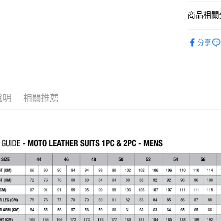
任。
４．使用「
商品相關分
即時審查
結果請求
【Alpine
５．嚴禁
分享
形，恩沛
動。
說明
相關推薦