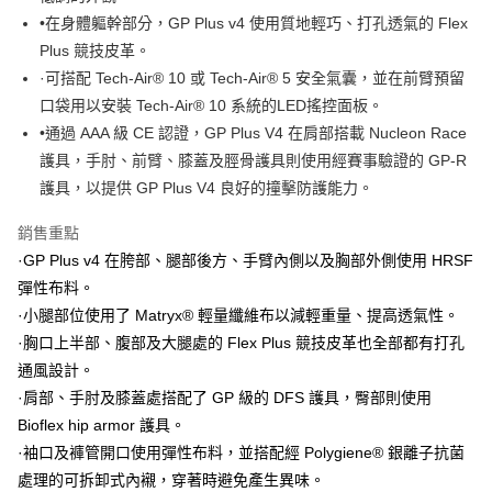
•在身體軀幹部分，GP Plus v4 使用質地輕巧、打孔透氣的 Flex
【大哥付你分期使用說明】
AFTEE先享後付
1.本服務由台灣大哥大提供，台灣大哥大用戶可立即使用無須另外申請。
Plus 競技皮革。
2.付款方式選擇「大哥付你分期」，訂單成立後會自動跳轉到大哥付的交易
相關說明
·可搭配 Tech-Air® 10 或 Tech-Air® 5 安全氣囊，並在前臂預留
流程，驗證手機門號後，選擇欲分期的期數、繳款截止日，確認付款後即完
【關於「AFTEE先享後付」】
成交易。
口袋用以安裝 Tech-Air® 10 系統的LED搖控面板。
ATM付款
AFTEE先享後付是「在收到商品之後才付款」的支付方式。 讓您購物簡單
3.實際核准額度、可分期數及費用金額請依後續交易確認頁面所載為準。
便利好安心！
•通過 AAA 級 CE 認證，GP Plus V4 在肩部搭載 Nucleon Race
4.訂單成立30分鐘內，如未前往確認交易或遇審核未通過，訂單將自動取
１．簡單：不需註冊會員、不需綁卡、不需儲值。
護具，手肘、前臂、膝蓋及脛骨護具則使用經賽事驗證的 GP-R
運送方式
消。如遇「轉專審核」未通過狀況，表示未達大哥付你分期系統評分，恕無
２．便利：只要手機號碼，簡訊認證，即可結帳。
法說明評估內容。
護具，以提供 GP Plus V4 良好的撞擊防護能力。
３．安心：先確認商品／服務後，再付款。
付款後全家取貨
【繳款方式說明】
1.分期款項不併入電信帳單，「大哥付你分期」於每月結算日後寄送繳費提
每筆NT$80，滿NT$1,999(含以上)免運費
【「AFTEE先享後付」結帳流程】
銷售重點
醒簡訊。
１．於結帳方式選擇「AFTEE先享後付」後，將跳轉至「AFTEE先享後付」
·GP Plus v4 在胯部、腿部後方、手臂內側以及胸部外側使用 HRSF
2.透過簡訊連結打開帳單後，可選擇「超商條碼／台灣大直營門市／銀行轉
付款後7-11取貨
結帳頁面，進行簡訊認證並確認金額後，即可完成結帳。
帳／街口支付／iPASS MONEY」等通路繳費。
彈性布料。
２．訂單成立數日內，您將收到繳費通知簡訊。
每筆NT$80，滿NT$1,999(含以上)免運費
３．收到繳費通知簡訊後14天內，點擊此簡訊中的連結，可透過四大超商／
·小腿部位使用了 Matryx® 輕量纖維布以減輕重量、提高透氣性。
【注意事項】
ATM／網路銀行／等多元方式進行付款，方視為交易完成。
宅配
1.本服務係由「台灣大哥大股份有限公司」（以下簡稱本公司）所提供，讓
·胸口上半部、腹部及大腿處的 Flex Plus 競技皮革也全部都有打孔
※ 請注意：結帳手續完成當下不需立刻繳費，但若您需要取消訂單，請聯絡
用戶於交易時，得透過本服務購買商品或服務，並由商店將買賣／分期付款
每筆NT$80，滿NT$1,999(含以上)免運費
購買商品的店家。未經商家同意取消之訂單仍視為有效，需透過AFTEE先享
通風設計。
買賣價金債權讓與本公司後，依約使用本公司帳單繳交帳款。
後付繳納相關費用。
·肩部、手肘及膝蓋處搭配了 GP 級的 DFS 護具，臀部則使用
2.基於同意付款使用「大哥付你分期」之契約關係目的，商店將以您的個人
※ 交易是否成功請以「AFTEE先享後付 」之結帳頁面顯示為準，若有關於
資料（包含姓名、電話或地址）提供予台灣大哥大進項蒐集、處理及利用，
Bioflex hip armor 護具。
是否繳費成功／繳費後需取消欲退款等相關疑問，請聯繫「AFTEE先享後付
由本公司與您本人進行分期帳單所需資料之確認、核對及更正。
客戶支援中心」
https://netprotections.freshdesk.com/support/home
·袖口及褲管開口使用彈性布料，並搭配經 Polygiene® 銀離子抗菌
3.完整用戶服務條款，請詳閱以下連結：
https://oppay.tw/userRule
處理的可拆卸式內襯，穿著時避免產生異味。
【注意事項】