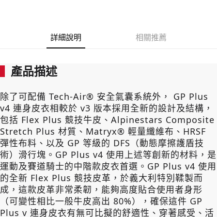
１．透過由恩沛科技股份有限公司提供之「AFTEE先享後付」服務完成之交
易，需依本服務之必要範圍內提供個人資料，並將交易相關給付款項請求債
權轉讓予恩沛科技股份有限公司。
２．關於個人資料處理事宜，請瀏覽以下網址：
詳細說明
相關推薦
https://aftee.tw/terms/#terms3
３．未成年的使用者請事先徵得法定代理人或監護人之同意方可使用
「AFTEE先享後付」，若未經同意申辦者引起之損失，本公司不負相關責
產品描述
任。
４．使用「AFTEE先享後付」時，將依據個別帳號之用戶狀況，依本公司即
時審查核予不同之上限額度；若仍有額度不足之情形，本公司將視審查結果
請求用戶進行身份認證。
除了可配備 Tech-Air® 安全氣囊系統外， GP Plus
５．嚴禁一人註冊多個帳號或使用他人資訊註冊。若發現惡意使用之情形，
v4 連身皮衣相較於 v3 版本採用全新的設計及結構，
恩沛科技股份有限公司將有權停止該用戶之使用額度並採取法律行動。
包括 Flex Plus 競技牛皮、Alpinestars Composite
Stretch Plus 材質、Matryx® 輕量纖維布、HRSF
彈性布料、以及 GP 等級的 DFS（動態摩擦護盾技
術）滑行塊。GP Plus v4 使用上述等創新的材料，是
運動及賽道騎士的中階款皮衣首選。GP Plus v4 使用
的全新 Flex Plus 競技皮革，於義大利特別鞣製而
成，這款皮革非常柔韌，能夠高度貼合使用者身形
（可變性相比一般牛皮高出 80%），確保這件 GP
Plus v 連身皮衣有無可比擬的舒適性、穿著感受、活