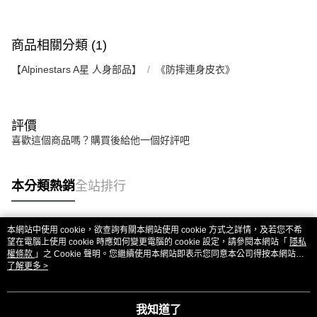
商品相關分類 (1)
【Alpinestars A星 人身部品】
《防摔連身皮衣》
評價
喜歡這個商品嗎？購買後給他一個好評吧
本分類熱銷
全站排行
本網站中使用 cookie，欲查詢有關本網站使用 cookie 方式之詳情，及若您不希
熱門標籤
望在電腦上使用 cookie 時應如何變更電腦的 cookie 設定，請參閱本網站「
隱私
權條款
」之 Cookie 聲明。您繼續使用本網站即表示您同意本公司得按本網站使
用條款之 Cookie 聲明使用 cookie。
了解更多 >
我知道了