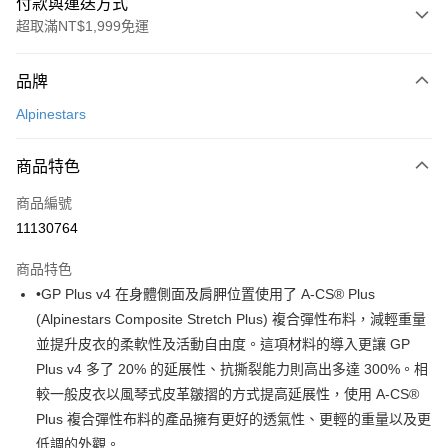
付款與運送方式
超取滿NT$1,999免運
付款方式
品牌
信用卡一次付款
Alpinestars
信用卡分期付款
3 期 0 利率 每期
NT$16,600
21家銀行
商品特色
合作金庫商業銀行
第一商業銀行
LINE Pay
商品編號
華南商業銀行
彰化商業銀行
11130764
Apple Pay
上海商業儲蓄銀行
台北富邦商業銀行
國泰世華商業銀行
兆豐國際商業銀行
商品特色
街口支付
臺灣中小企業銀行
台中商業銀行
•GP Plus v4 在身體側面及肩胛位置使用了 A-CS® Plus
匯豐（台灣）商業銀行
華泰商業銀行
悠遊付
(Alpinestars Composite Stretch Plus) 複合彈性布料，減輕重量
聯邦商業銀行
遠東國際商業銀行
元大商業銀行
永豐商業銀行
並提升皮衣的柔軟性及活動自由度。這項材料的導入更讓 GP
Google Pay
玉山商業銀行
星展（台灣）商業銀行
Plus v4 多了 20% 的延展性、抗撕裂能力則高出多達 300%。相
台新國際商業銀行
中國信託商業銀行
全盈+PAY
較一般皮衣以風琴式皮革皺摺的方式提高延展性，使用 A-CS®
台灣樂天信用卡公司
Plus 複合彈性布料的產品擁有更好的透氣性、更輕的重量以及更
大哥付你分期
低調的外觀。
相關說明