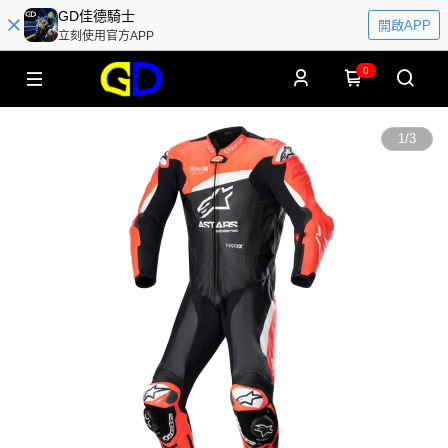
GD佳德騎士
開啟APP
立刻使用官方APP
0
1
/
3